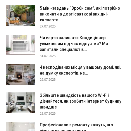
5 міні-завдань “Зроби сам”, які потрібно
виконати в довгі святкові вихідні-
експерти...
27.07.2025
Чи варто залишати Кондиціонер
увімкненим під час відпустки? Ми
запитали спеціалістів...
31.07.2025
4 несподіваних місця у вашому домі, які,
на думку експертів, не...
29.07.2025
Збільште швидкість вашого Wi-Fi і
дізнайтеся, як зробити Інтернет будинку
швидше
29.07.2025
Професіонали з ремонту кажуть, що
пізніше ви пошкодуєте