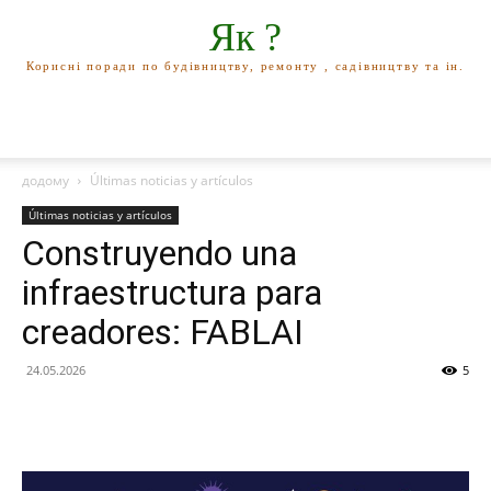
Як ?
Корисні поради по будівництву, ремонту , садівництву та ін.
додому
Últimas noticias y artículos
Últimas noticias y artículos
Construyendo una
infraestructura para
creadores: FABLAI
24.05.2026
5