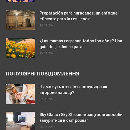
Preparación para huracanes: un enfoque
eficiente para la resiliencia
19.11.2025
¿Las mamás regresan todos los años? Una
guía del jardinero para...
19.11.2025
ПОПУЛЯРНІ ПОВІДОМЛЕННЯ
Чи можуть коти їсти полуницю як
здорове ласощі?
02.08.2025
Sky Glass і Sky Stream-кращі нові способи
зануритися в світ розваг
26.07.2025