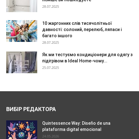
28.07.2025
10 жаргонних слів тисячолітньої
давності: солоний, перелюб, ляпаси і
багато іншого
28.07.2025
Як ми тестуємо кондиціонери для одягу з
підігрівом в Ideal Home-чому...
25.07.2025
ВИБІР РЕДАКТОРА
Quintessence Way: Diseño de una
plataforma digital emocional
24.05.2026