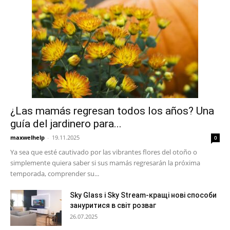
¿Las mamás regresan todos los años? Una
guía del jardinero para...
maxwelhelp
-
19.11.2025
0
Ya sea que esté cautivado por las vibrantes flores del otoño o
simplemente quiera saber si sus mamás regresarán la próxima
temporada, comprender su...
Sky Glass і Sky Stream-кращі нові способи
зануритися в світ розваг
26.07.2025