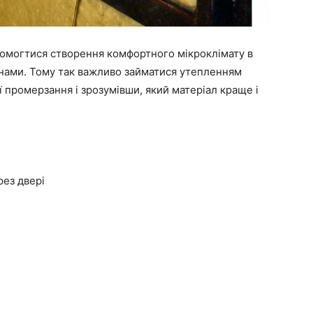
омогтися створення комфортного мікроклімату в
інами. Тому так важливо займатися утепленням
ї промерзання і зрозумівши, який матеріал краще і
ез двері