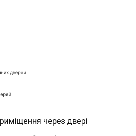
яних дверей
верей
риміщення через двері