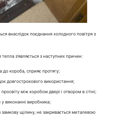
ься внаслідок поєднання холодного повітря з
м тепла з’являється з наступних причин:
 до короба, сприяє протягу;
док довгострокового використання;
росвіту між коробом двері і отвором в стіні;
й у виконанні виробника;
 замкову щілину, не закривається металевою