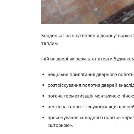
Конденсат на неутепленій двері утворюєт
теплим
Іній на двері як результат втрати будинко
нещільне прилягання дверного полотна
розтріскування полотна дверей внаслі
погана герметизація монтажною піною п
неякісна тепло – і звукоізоляція двере
просочування холодного повітря через
«шторкою».