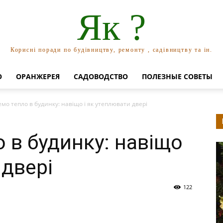
Як ?
Корисні поради по будівництву, ремонту , садівництву та ін.
О
ОРАНЖЕРЕЯ
САДОВОДСТВО
ПОЛЕЗНЫЕ СОВЕТЫ
мо тепло в будинку: навіщо і як утеплювати двері
 в будинку: навіщо
 двері
122