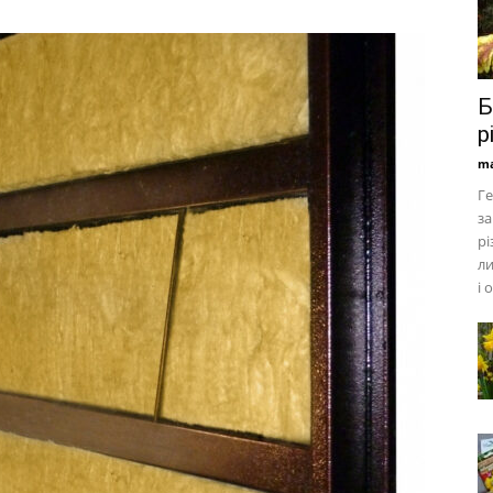
Б
р
ma
Г
з
рі
ли
і 