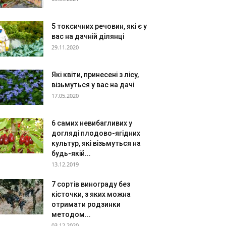
5 токсичних речовин, які є у
вас на дачній ділянці
29.11.2020
Які квіти, принесені з лісу,
візьмуться у вас на дачі
17.05.2020
6 самих невибагливих у
догляді плодово-ягідних
культур, які візьмуться на
будь-якій...
13.12.2019
7 сортів винограду без
кісточки, з яких можна
отримати родзинки
методом...
03.12.2020