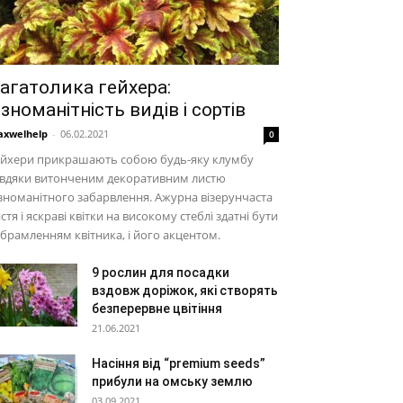
агатолика гейхера:
ізноманітність видів і сортів
xwelhelp
-
06.02.2021
0
ейхери прикрашають собою будь-яку клумбу
авдяки витонченим декоративним листю
зноманітного забарвлення. Ажурна візерунчаста
стя і яскраві квітки на високому стеблі здатні бути
обрамленням квітника, і його акцентом.
9 рослин для посадки
вздовж доріжок, які створять
безперервне цвітіння
21.06.2021
Насіння від “premium seeds”
прибули на омську землю
03.09.2021