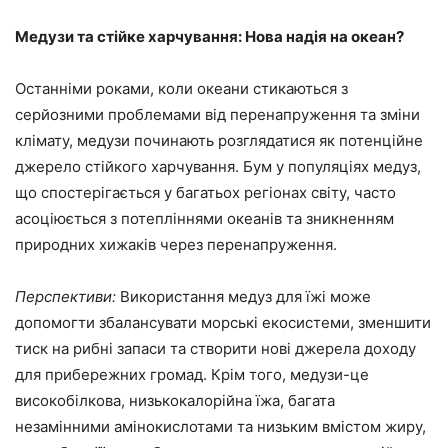
Медузи та стійке харчування: Нова надія на океан?
Останніми роками, коли океани стикаються з
серйозними проблемами від перенапруження та зміни
клімату, медузи починають розглядатися як потенційне
джерело стійкого харчування. Бум у популяціях медуз,
що спостерігається у багатьох регіонах світу, часто
асоціюється з потепліннями океанів та зникненням
природних хижаків через перенапруження.
Перспективи:
Використання медуз для їжі може
допомогти збалансувати морські екосистеми, зменшити
тиск на рибні запаси та створити нові джерела доходу
для прибережних громад. Крім того, медузи-це
високобілкова, низькокалорійна їжа, багата
незамінними амінокислотами та низьким вмістом жиру,