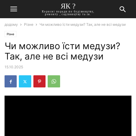
ЯК ?
Корисні поради по будівництву,
ремонту , садівництву та ін.
додому
Різне
Чи можливо їсти медузи? Так, але не всі медузи
Різне
Чи можливо їсти медузи?
Так, але не всі медузи
15.10.2025