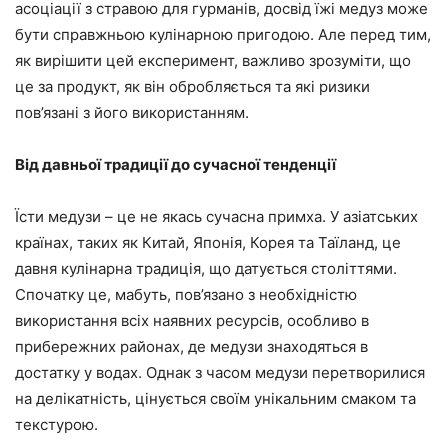
асоціації з стравою для гурманів, досвід їжі медуз може
бути справжньою кулінарною пригодою. Але перед тим,
як вирішити цей експеримент, важливо зрозуміти, що
це за продукт, як він обробляється та які ризики
пов’язані з його використанням.
Від давньої традиції до сучасної тенденції
Їсти медузи – це не якась сучасна примха. У азіатських
країнах, таких як Китай, Японія, Корея та Таїланд, це
давня кулінарна традиція, що датується століттями.
Спочатку це, мабуть, пов’язано з необхідністю
використання всіх наявних ресурсів, особливо в
прибережних районах, де медузи знаходяться в
достатку у водах. Однак з часом медузи перетворилися
на делікатність, цінується своїм унікальним смаком та
текстурою.