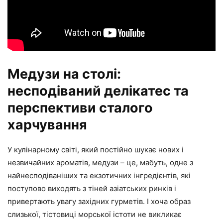
Медузи на столі:
несподіваний делікатес та
перспективи сталого
харчування
У кулінарному світі, який постійно шукає нових і
незвичайних ароматів, медузи – це, мабуть, одне з
найнесподіваніших та екзотичних інгредієнтів, які
поступово виходять з тіней азіатських ринків і
привертають увагу західних гурметів. І хоча образ
слизької, тістовиці морської істоти не викликає