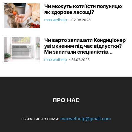
Чи можуть коти їсти полуницю
як здорове ласощі?
maxwelhelp
-
02.08.2025
Чи варто залишати Кондиціонер
увімкненим під час відпустки?
Ми запитали спеціалістів...
maxwelhelp
-
31.07.2025
ПРО НАС
зв'язатися з нами:
maxwelhelp@gmail.com