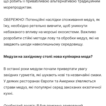
що робить її привабливою альтернативою традиційним
морепродуктам.
ОБЕРЕЖНО:
Потенційні наслідки споживання медуз, як
їжу, необхідно ретельно вивчити, щоб уникнути
небажаного впливу на морські екосистеми. Важливо
розробити стійкі методи лову та обробки медуз, які не
завдають шкоди навколишньому середовищу.
Медузи на західному столі: нова кулінарна мода?
В останні роки медузи почали привертати увагу
західних гурметів, які шукають нові та незвичайні смаки.
У деяких ресторанах Європи та Америки з’являються
страви медуз, які популярні серед закоханих екзотичної
кухні.
Особистий досвід:
Я був приємно здивований,