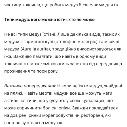
частину токсинів, що робить медуз безпечними для їжі.
Типи медуз: кого можна їсти і хто не може
Не всі типи медуз їстівні. Лише декілька видів, таких як
медузи з гарматної кулі (столофюс мелегріс) та місячні
медузи (Aurelia aurita), традиційно використовуються як
їжа. Важливо пам’ятати, що навіть в одному види
токсичність може змінюватись залежно від середовища
проживання та пори року.
Важливе попередження:
Ніколи не їжте медуз, знайдені
на пляжі. Навіть мертві медузи все ще можуть мати
активні клітини, що укусують у своїх щупальцях, що
може спричинити болісні опіки. Завжди покладайтеся
на довірені ринки морепродуктів чи ресторани, які
спеціалізуються на медузах.