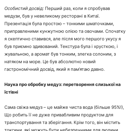
Особистий досвід:
Перший раз, коли я спробував
медузи, був у невеликому ресторані в Китаї.
Презентація була простою – тонкими шматочками,
приправленими кунжутною олією та овочами. Спочатку
я скептично ставився, але після мого першого укусу я
був приємно здивований. Текстура була і хрусткою, і
жувальною, а аромат був тонким, злегка солоним, з
натяком на море. Це був абсолютно новий
гастрономічний досвід, який я пам’ятаю давно.
Наука про обробку медуз: перетворення слизької на
їстівні
Сама свіжа медуз – це майже чиста вода (більше 95%!),
Що робить її не дуже привабливим продуктом для
транспортування та зберігання. Крім того, він містить
токсини, які можуть бути небезпечними для людини.