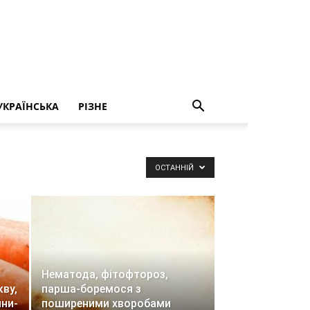
УКРАЇНСЬКА
РІЗНЕ
ОСТАННІЙ
Нематода, фітофтороз,
кву,
парша-боремося з
ини-
поширеними хворобами