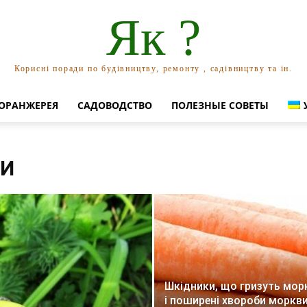
Як ?
Корисні поради по будівництву, ремонту , садівництву та ін.
ОРАНЖЕРЕЯ
САДОВОДСТВО
ПОЛЕЗНЫЕ СОВЕТЫ
МИ
Шкідники, що гризуть мор
і поширені хвороби моркв