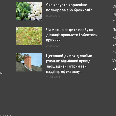
Яка капуста корисніше-
О
кольорова або брокколі?
О
09.04.2019
С
П
Чи можна садити вербу на
ділянці: прикмети і обєктивні
К
причини
А
25.06.2020
С
Цегляний димохід своїми
У
руками: відмінний привід
заощадити і отримати
В
надійну, ефективну...
ды
28.01.2021