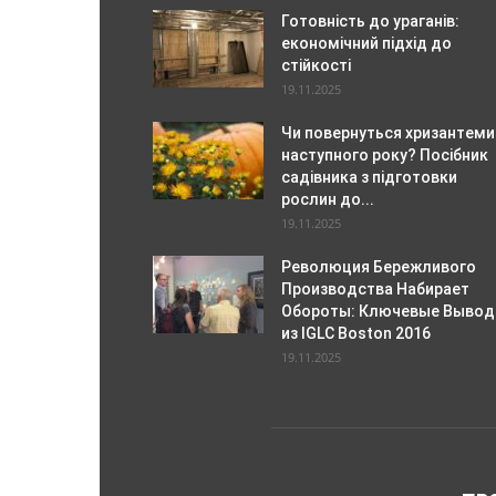
Готовність до ураганів:
економічний підхід до
стійкості
19.11.2025
Чи повернуться хризантеми
наступного року? Посібник
садівника з підготовки
рослин до...
19.11.2025
Революция Бережливого
Производства Набирает
Обороты: Ключевые Выво
из IGLC Boston 2016
19.11.2025