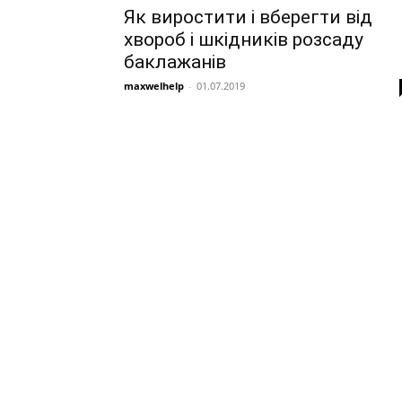
Як виростити і вберегти від
хвороб і шкідників розсаду
баклажанів
maxwelhelp
-
01.07.2019