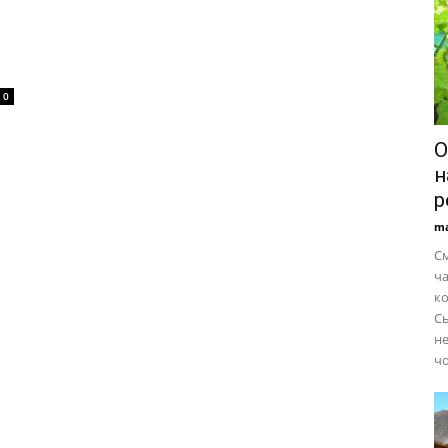
0
О
н
р
ma
С
ча
ко
Сь
не
чо