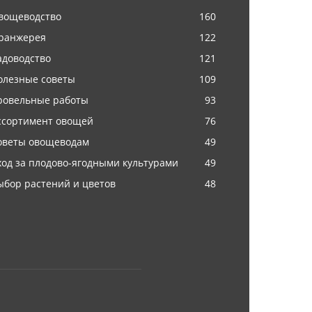
вощеводство
160
ранжерея
122
адоводство
121
олезные советы
109
ровельные работы
93
ссортимент овощей
76
оветы овощеводам
49
ход за плодово-ягодными культурами
49
ыбор растений и цветов
48