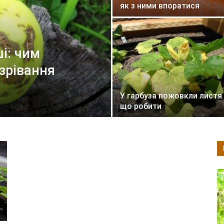
як з ними впоратися
ші: чим
зрівання
У гарбуза пожовкли листя
що робити