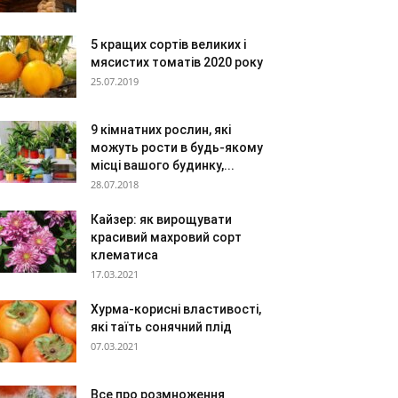
5 кращих сортів великих і
мясистих томатів 2020 року
25.07.2019
9 кімнатних рослин, які
можуть рости в будь-якому
місці вашого будинку,...
28.07.2018
Кайзер: як вирощувати
красивий махровий сорт
клематиса
17.03.2021
Хурма-корисні властивості,
які таїть сонячний плід
07.03.2021
Все про розмноження