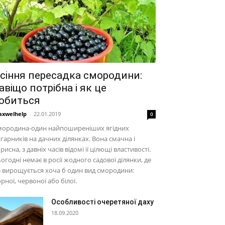
сіння пересадка смородини:
авіщо потрібна і як це
обиться
xwelhelp
-
22.01.2019
0
мородина-один найпоширеніших ягідних
гарників на дачних ділянках. Вона смачна і
рисна, з давніх часів відомі її цілющі властивості.
огодні немає в росії жодного садової ділянки, де
 вирощується хоча б один вид смородини:
рної, червоної або білої.
Особливості очеретяної даху
18.09.2020