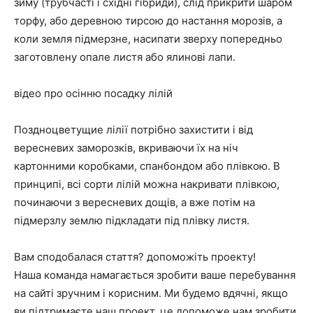
зиму (трубчасті і східні гібриди), слід прикрити шаром
торфу, або деревною тирсою до настання морозів, а
коли земля підмерзне, насипати зверху попередньо
заготовлену опале листя або ялинові лапи.
відео про осінню посадку лілій
Поздноцветущие лілії потрібно захистити і від
вересневих заморозків, вкриваючи їх на ніч
картонними коробками, спанбондом або плівкою. В
принципі, всі сорти лілій можна накривати плівкою,
починаючи з вересневих дощів, а вже потім на
підмерзлу землю підкладати під плівку листя.
Вам сподобалася стаття? допоможіть проекту!
Наша команда намагається зробити ваше перебування
на сайті зручним і корисним. Ми будемо вдячні, якщо
ви підтримаєте наш проект, це допоможе нам зробити