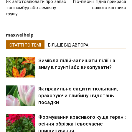
Як заготовлювати про запас
Іто-півонії: гідна прикраса
топінамбур або земляну
вашого квітника
грушу
maxwelhelp
СТАТТІ ПО ТЕМІ
БІЛЬШЕ ВІД АВТОРА
Зимівля лілій-залишати лілії на
зиму в грунті або викопувати?
Як правильно садити тюльпани,
враховуючи глибину і відстань
посадки
Формування красивого куща герані:
осіння обрізка і своєчасне
прищипування