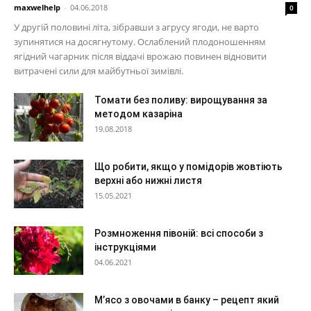
maxwelhelp
-
04.06.2018
0
У другій половині літа, зібравши з агрусу ягоди, не варто
зупинятися на досягнутому. Ослаблений плодоношенням
ягідний чагарник після віддачі врожаю повинен відновити
витрачені сили для майбутньої зимівлі.
Томати без поливу: вирощування за
методом казаріна
19.08.2018
Що робити, якщо у помідорів жовтіють
верхні або нижні листя
15.05.2021
Розмноження півоній: всі способи з
інструкціями
04.06.2021
М’ясо з овочами в банку – рецепт який