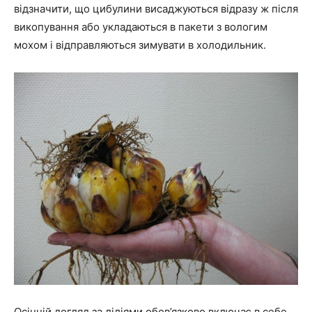
відзначити, що цибулини висаджуються відразу ж після
викопування або укладаються в пакети з вологим
мохом і відправляються зимувати в холодильник.
Осінній догляд за ліліями обов’язково включає в себе