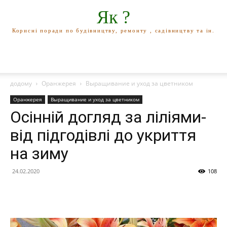
Як ?
Корисні поради по будівництву, ремонту , садівництву та ін.
додому
Оранжерея
Выращивание и уход за цветником
Оранжерея
Выращивание и уход за цветником
Осінній догляд за ліліями-
від підгодівлі до укриття
на зиму
24.02.2020
108