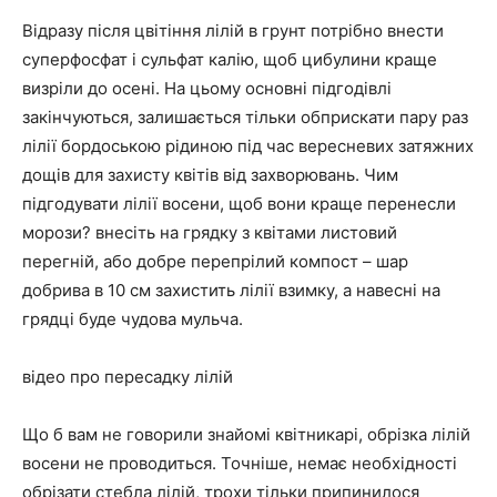
Відразу після цвітіння лілій в грунт потрібно внести
суперфосфат і сульфат калію, щоб цибулини краще
визріли до осені. На цьому основні підгодівлі
закінчуються, залишається тільки обприскати пару раз
лілії бордоською рідиною під час вересневих затяжних
дощів для захисту квітів від захворювань. Чим
підгодувати лілії восени, щоб вони краще перенесли
морози? внесіть на грядку з квітами листовий
перегній, або добре перепрілий компост – шар
добрива в 10 см захистить лілії взимку, а навесні на
грядці буде чудова мульча.
відео про пересадку лілій
Що б вам не говорили знайомі квітникарі, обрізка лілій
восени не проводиться. Точніше, немає необхідності
обрізати стебла лілій, трохи тільки припинилося