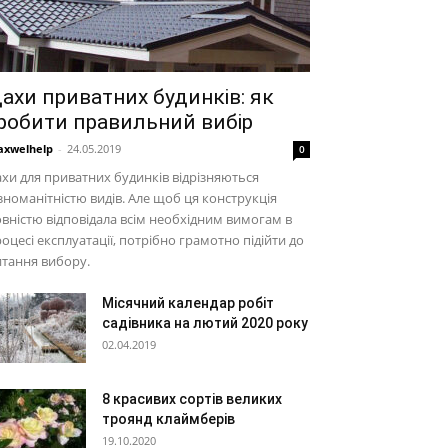
ахи приватних будинків: як
робити правильний вибір
xwelhelp
-
24.05.2019
0
хи для приватних будинків відрізняються
зноманітністю видів. Але щоб ця конструкція
вністю відповідала всім необхідним вимогам в
оцесі експлуатації, потрібно грамотно підійти до
тання вибору.
Місячний календар робіт
садівника на лютий 2020 року
02.04.2019
8 красивих сортів великих
троянд клаймберів
19.10.2020