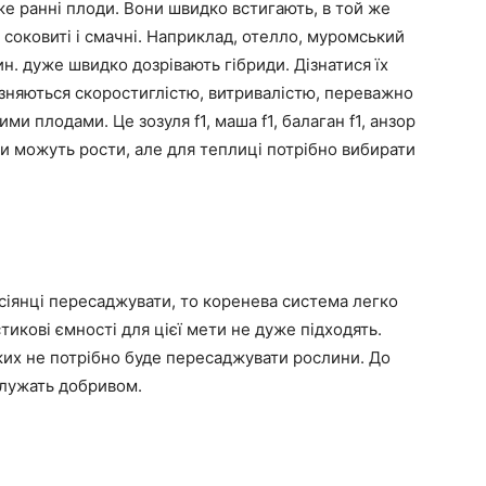
уже ранні плоди. Вони швидко встигають, в той же
соковиті і смачні. Наприклад, отелло, муромський
ин. дуже швидко дозрівають гібриди. Дізнатися їх
різняються скоростиглістю, витривалістю, переважно
и плодами. Це зозуля f1, маша f1, балаган f1, анзор
види можуть рости, але для теплиці потрібно вибирати
сіянці пересаджувати, то коренева система легко
тикові ємності для цієї мети не дуже підходять.
яких не потрібно буде пересаджувати рослини. До
ослужать добривом.