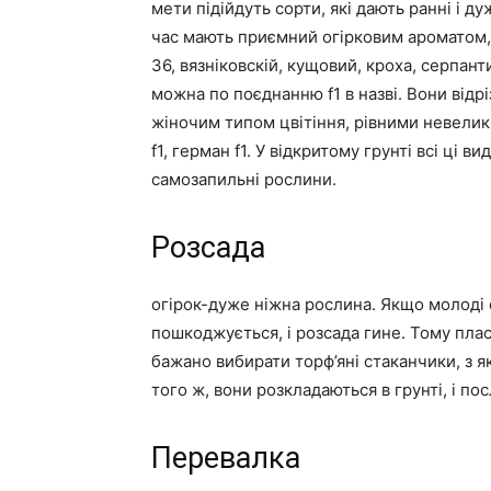
мети підійдуть сорти, які дають ранні і д
час мають приємний огірковим ароматом, 
36, вязніковскій, кущовий, кроха, серпант
можна по поєднанню f1 в назві. Вони від
жіночим типом цвітіння, рівними невеликим
f1, герман f1. У відкритому грунті всі ці 
самозапильні рослини.
Розсада
огірок-дуже ніжна рослина. Якщо молоді 
пошкоджується, і розсада гине. Тому плас
бажано вибирати торф’яні стаканчики, з 
того ж, вони розкладаються в грунті, і п
Перевалка