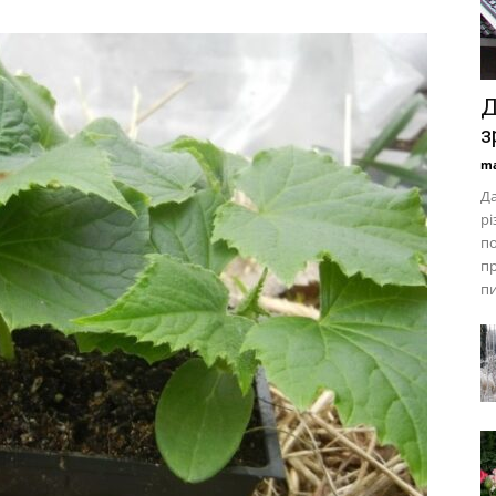
Д
з
ma
Да
рі
по
пр
пи