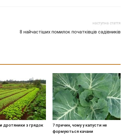
наступна стаття
8 найчастіших помилок початківців садівників
и дротяники з грядок
7 причин, чому у капусти не
формуються качани