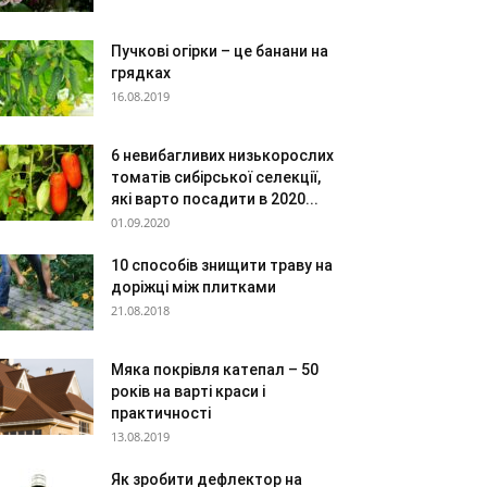
Пучкові огірки – це банани на
грядках
16.08.2019
6 невибагливих низькорослих
томатів сибірської селекції,
які варто посадити в 2020...
01.09.2020
10 способів знищити траву на
доріжці між плитками
21.08.2018
Мяка покрівля катепал – 50
років на варті краси і
практичності
13.08.2019
Як зробити дефлектор на