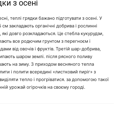
ки з осені
ні, теплі грядки бажано підготувати з осені. У
см закладають органічні добрива і рослинні
 які довго розкладаються. Це стебла кукурудзи,
пають все родючим грунтом з перегноєм і
ами від овочів і фруктів. Третій шар-добрива,
сипають шаром землі. після рясного поливу
шають на зиму. З приходом весняного тепла
лити і полити всередині «листковий пиріг» з
иділяти тепло і прогріватися. за допомогою такої
ній урожай огірочків на своєму городі.