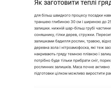
Як заготовити теплі гряд
для більш швидкого процесу посадки навес
траншею глибиною 30 см і шириною до 25 
залишки. нижній шар-більш грубі частини,
соняшнику, гілки дерев, стружки. Переси
залишками бадилля рослин, травою, відход
деревна зола і нітроамофоска, які теж за
накривають гряду темною плівкою і зали
потрібно буде тільки прибрати сніг, порих
рослинних залишків. Маса почне активно в
підготовки цілком можливо виростити ран