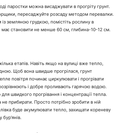
лоді паростки можна висаджувати в прогріту грунт.
 горщики, пересаджуйте розсаду методом перевалки.
 із земляною грудкою, помістіть рослину в
 має становити не менше 60 см, глибина-10-12 см.
кілька етапів. Навіть якщо на вулиці вже тепло,
дною. Щоб вона швидше прогрілася, грунт
епле повітря починає циркулювати і прогрівати
нт розрівнюють і добре проливають гарячою водою.
для швидкого прогрівання і концентрації тепла.
не прибирати. Просто потрібно зробити в ній
 Плівка буде акумулювати тепло, захищати кореневу
 бур’янів.