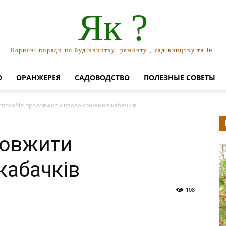
Як ?
Корисні поради по будівництву, ремонту , садівництву та ін.
О
ОРАНЖЕРЕЯ
САДОВОДСТВО
ПОЛЕЗНЫЕ СОВЕТЫ
 способів продовжити плодоношення кабачків
довжити
кабачків
108