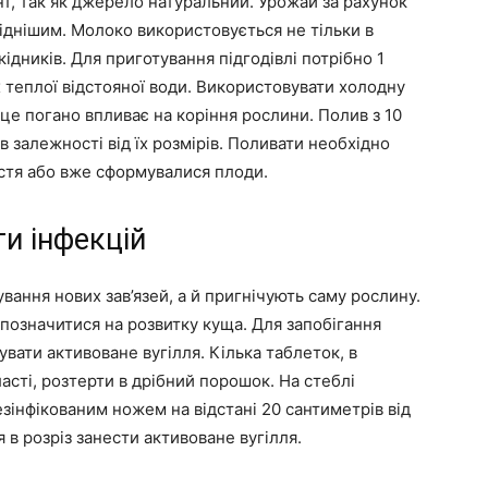
нт, так як джерело натуральний. Урожай за рахунок
іднішим. Молоко використовується не тільки в
кідників. Для приготування підгодівлі потрібно 1
х теплої відстояної води. Використовувати холодну
це погано впливає на коріння рослини. Полив з 10
в залежності від їх розмірів. Поливати необхідно
истя або вже сформувалися плоди.
и інфекцій
вання нових зав’язей, а й пригнічують саму рослину.
 позначитися на розвитку куща. Для запобігання
вати активоване вугілля. Кілька таблеток, в
асті, розтерти в дрібний порошок. На стеблі
зінфікованим ножем на відстані 20 сантиметрів від
в розріз занести активоване вугілля.