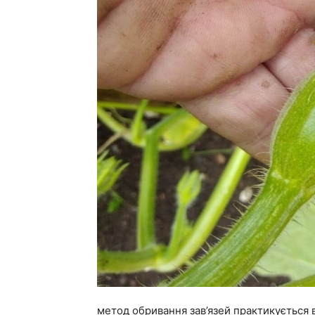
метод обривання зав’язей практикується 