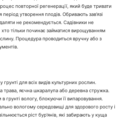
процес повторної регенерації, який буде тривати
 період утворення плодів. Обривають зав’язі
идаляти не рекомендується. Садівники не
 хто тільки починає займатися вирощуванням
ослину. Процедура проводиться вручну або з
ументів.
 грунті для всіх видів культурних рослин.
ха трава, яєчна шкаралупа або деревна стружка.
 в грунті вологу, блокуючи її випаровування.
ально вологому середовищі для здорового росту і
льнюється ріст бур’янів, які забирають у куща