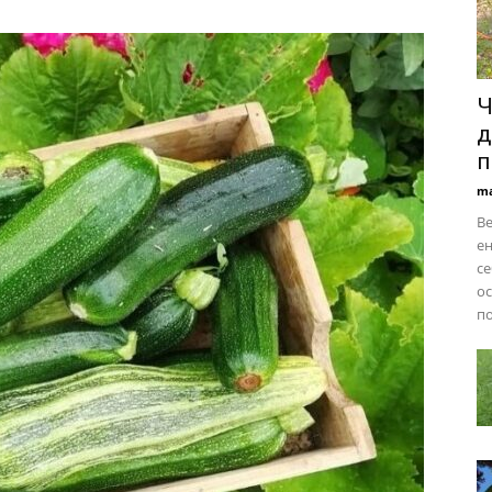
Ч
д
п
ma
Ве
ен
се
ос
по