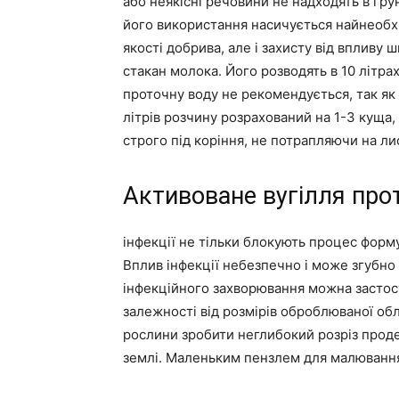
або неякісні речовини не надходять в гру
його використання насичується найнеобх
якості добрива, але і захисту від впливу ш
стакан молока. Його розводять в 10 літра
проточну воду не рекомендується, так як 
літрів розчину розрахований на 1-3 куща, 
строго під коріння, не потрапляючи на л
Активоване вугілля прот
інфекції не тільки блокують процес форму
Вплив інфекції небезпечно і може згубно
інфекційного захворювання можна застосу
залежності від розмірів оброблюваної обл
рослини зробити неглибокий розріз проде
землі. Маленьким пензлем для малювання 