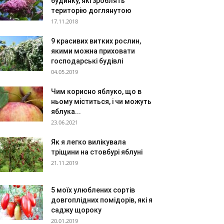
будинку, які зроблять
територію доглянутою
17.11.2018
9 красивих витких рослин,
якими можна приховати
господарські будівлі
04.05.2019
Чим корисно яблуко, що в
ньому міститься, і чи можуть
яблука...
23.06.2021
Як я легко вилікувала
тріщини на стовбурі яблуні
21.11.2019
5 моїх улюблених сортів
довгоплідних помідорів, які я
саджу щороку
20.01.2019