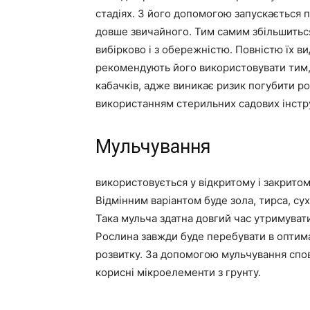
стадіях. З його допомогою запускається 
довше звичайного. Тим самим збільшиться
вибірково і з обережністю. Повністю їх в
рекомендують його використовувати тим,
кабачків, адже виникає ризик погубити р
використанням стерильних садових інстр
Мульчування
використовується у відкритому і закритому
Відмінним варіантом буде зола, тирса, су
Така мульча здатна довгий час утримувати
Рослина завжди буде перебувати в оптим
розвитку. За допомогою мульчування спові
корисні мікроелементи з грунту.