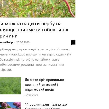
и можна садити вербу на
ілянці: прикмети і обєктивні
ричини
xwelhelp
-
25.06.2020
0
рба-дерево, що володіє і красою, і особливою
ергетикою. Щоб вирішити, чи варто садити її у
бе на ділянці, потрібно ознайомитися з
обливостями рослини і повязаними з ним
вірями.
Як сіяти кріп правильно-
весняний, зимовий і
підзимовий посів
02.06.2020
11 рослин для підїзду до