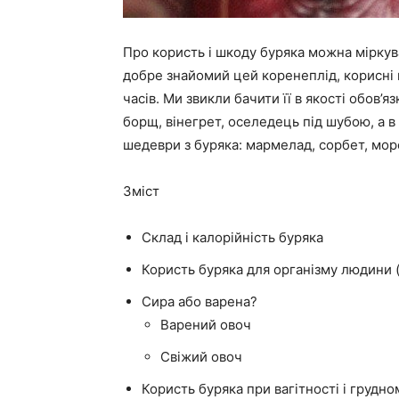
Про користь і шкоду буряка можна міркува
добре знайомий цей коренеплід, корисні 
часів. Ми звикли бачити її в якості обов’
борщ, вінегрет, оселедець під шубою, а в
шедеври з буряка: мармелад, сорбет, моро
Зміст
Склад і калорійність буряка
Користь буряка для організму людини (
Сира або варена?
Варений овоч
Свіжий овоч
Користь буряка при вагітності і грудн