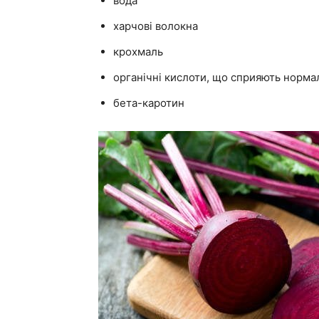
вода
харчові волокна
крохмаль
органічні кислоти, що сприяють норма
бета-каротин