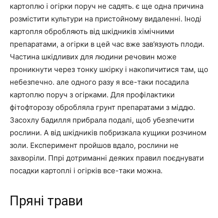
картоплю і огірки поруч не садять. є ще одна причина
розмістити культури на пристойному видаленні. Іноді
картопля обробляють від шкідників хімічними
препаратами, а огірки в цей час вже зав’язують плоди.
Частина шкідливих для людини речовин може
проникнути через тонку шкірку і накопичитися там, що
небезпечно. але одного разу я все-таки посадила
картоплю поруч з огірками. Для профілактики
фітофторозу обробляла грунт препаратами з міддю.
Засохлу бадилля прибрала подалі, щоб убезпечити
рослини. А від шкідників побризкала кущики розчином
золи. Експеримент пройшов вдало, рослини не
захворіли. Ппрі дотриманні деяких правил поєднувати
посадки картоплі і огірків все-таки можна.
Пряні трави