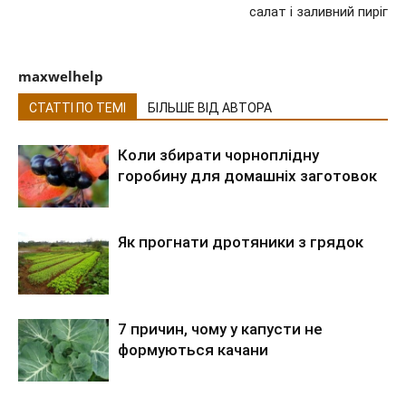
салат і заливний пиріг
maxwelhelp
СТАТТІ ПО ТЕМІ
БІЛЬШЕ ВІД АВТОРА
Коли збирати чорноплідну
горобину для домашніх заготовок
Як прогнати дротяники з грядок
7 причин, чому у капусти не
формуються качани