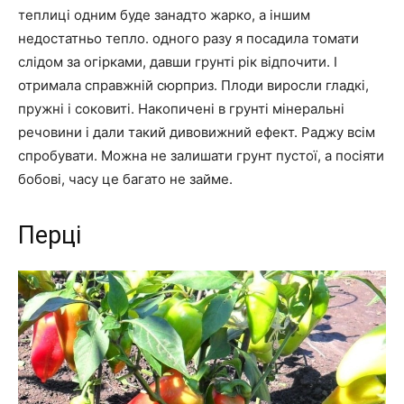
теплиці одним буде занадто жарко, а іншим
недостатньо тепло. одного разу я посадила томати
слідом за огірками, давши грунті рік відпочити. І
отримала справжній сюрприз. Плоди виросли гладкі,
пружні і соковиті. Накопичені в грунті мінеральні
речовини і дали такий дивовижний ефект. Раджу всім
спробувати. Можна не залишати грунт пустої, а посіяти
бобові, часу це багато не займе.
Перці