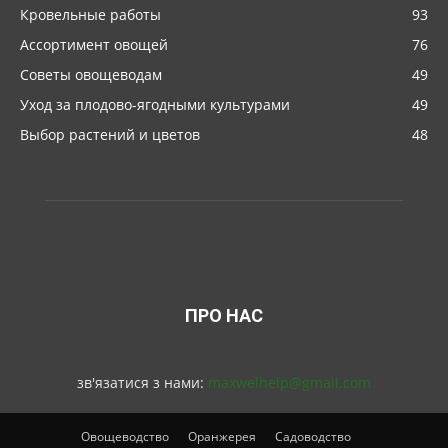
Кровельные работы
93
Ассортимент овощей
76
Советы овощеводам
49
Уход за плодово-ягодными культурами
49
Выбор растений и цветов
48
ПРО НАС
зв'язатися з нами:
maxwelhelp@gmail.com
Овощеводство
Оранжерея
Садоводство