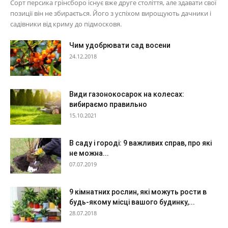
Сорт персика грінсборо існує вже друге століття, але здавати свої
позиції він не збирається. Його з успіхом вирощують дачники і
садівники від криму до підмосковя.
Чим удобрювати сад восени
24.12.2018
Види газонокосарок на колесах:
вибираємо правильно
15.10.2021
В саду і городі: 9 важливих справ, про які
не можна...
07.07.2019
9 кімнатних рослин, які можуть рости в
будь-якому місці вашого будинку,...
28.07.2018