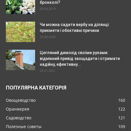
брокколі?
09.04.2019
Чи можна садити вербу на ділянці:
прикмети і обєктивні причини
25.06.2020
Цегляний димохід своїми руками:
відмінний привід заощадити і отримати
надійну, ефективну...
28.01.2021
ПОПУЛЯРНА КАТЕГОРІЯ
Овощеводство
160
Оранжерея
122
Садоводство
121
Полезные советы
109