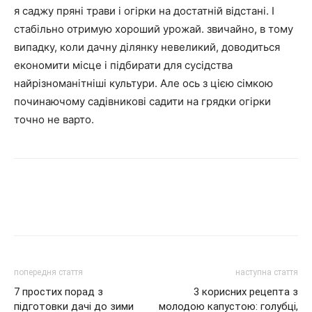
я саджу пряні трави і огірки на достатній відстані. І
стабільно отримую хороший урожай. звичайно, в тому
випадку, коли дачну ділянку невеликий, доводиться
економити місце і підбирати для сусідства
найрізноманітніші культури. Але ось з цією сімкою
починаючому садівникові садити на грядки огірки
точно не варто.
попередня стаття
наступна стаття
7 простих порад з
3 корисних рецепта з
підготовки дачі до зими
молодою капустою: голубці,