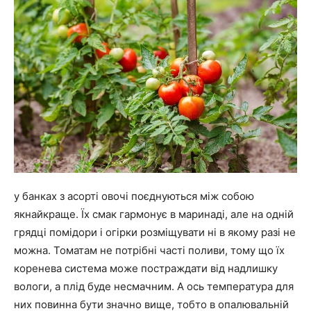
у банках з асорті овочі поєднуються між собою
якнайкраще. Їх смак гармонує в маринаді, але на одній
грядці помідори і огірки розміщувати ні в якому разі не
можна. Томатам не потрібні часті поливи, тому що їх
коренева система може постраждати від надлишку
вологи, а плід буде несмачним. А ось температура для
них повинна бути значно вище, тобто в опалювальній