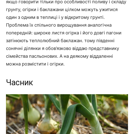
якщо говорити тільки про особливості поливу і складу
грунту, огірки і баклажани цілком можуть ужитися
один з одним в теплиці і у відкритому грунті.
Проблема їх спільного вирощування аналогічна
попередній: широке листя огірка і його довгі пагони
затінюють теплолюбний баклажан. тому південні
сонячні ділянки я обов’язково віддаю представнику
сімейства пасльонових. А на деякому віддаленні
можна розмістити і огірки.
Часник