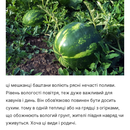
ці мешканці баштани воліють рясні нечасті поливи.
Рівень вологості повітря, теж дуже важливий для
кавунів і динь. Він обов’язково повинен бути досить
сухим. тому в одній теплиці або на грядці з огірками,
що обожнюють вологий грунт, жителі півдня навряд чи
уживуться. Хоча ці види і родичі.