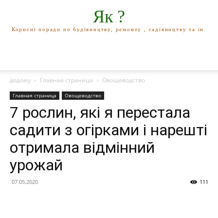
Як ?
Корисні поради по будівництву, ремонту , садівництву та ін.
додому
Главная страница
Овощеводство
Главная страница
Овощеводство
7 рослин, які я перестала
садити з огірками і нарешті
отримала відмінний
урожай
07.05.2020
111