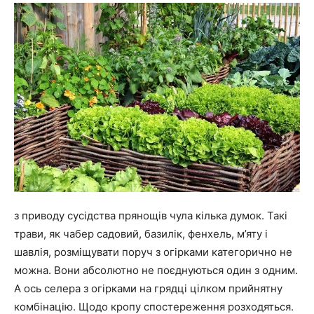
з приводу сусідства прянощів чула кілька думок. Такі
трави, як чабер садовий, базилік, фенхель, м’яту і
шавлія, розміщувати поруч з огірками категорично не
можна. Вони абсолютно не поєднуються один з одним.
А ось селера з огірками на грядці цілком прийнятну
комбінацію. Щодо кропу спостереження розходяться.