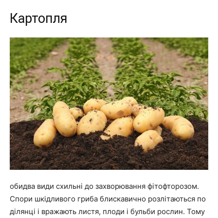
Картопля
обидва види схильні до захворювання фітофторозом.
Спори шкідливого гриба блискавично розлітаються по
ділянці і вражають листя, плоди і бульби рослин. Тому