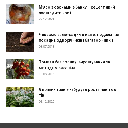
М’ясо з овочами в банку – рецепт який
заощадити час і...
27.12.2021
Чекаємо зими-садимо квіти: подзимняя
посадка однорічників і багаторічників
08.07.2018
Томати без поливу: вирощування за
методом казаріна
19.08.2018
9 пряних трав, які будуть рости навіть в
тіні
02.12.2020