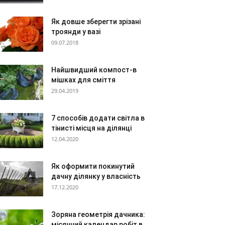
Як довше зберегти зрізані
троянди у вазі
09.07.2018
Найшвидший компост-в
мішках для сміття
29.04.2019
7 способів додати світла в
тінисті місця на ділянці
12.04.2020
Як оформити покинутий
дачну ділянку у власність
17.12.2020
Зоряна геометрія дачника:
місячний календар робіт в