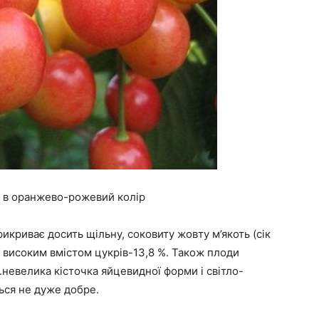
і в оранжево-рожевий колір
криває досить щільну, соковиту жовту м’якоть (сік
 високим вмістом цукрів-13,8 %. Також плоди
 г.невелика кісточка яйцевидної форми і світло-
ться не дуже добре.