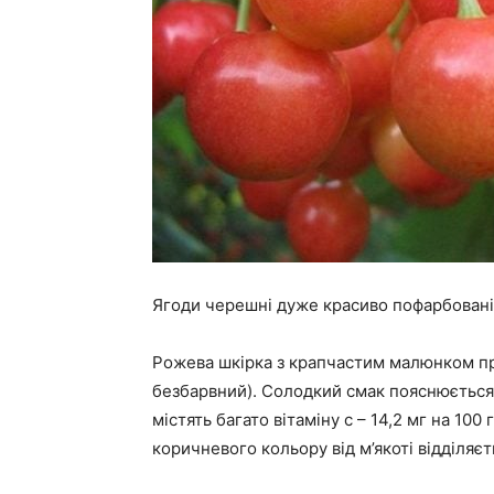
Ягоди черешні дуже красиво пофарбован
Рожева шкірка з крапчастим малюнком при
безбарвний). Солодкий смак пояснюється
містять багато вітаміну с – 14,2 мг на 100
коричневого кольору від м’якоті відділяє