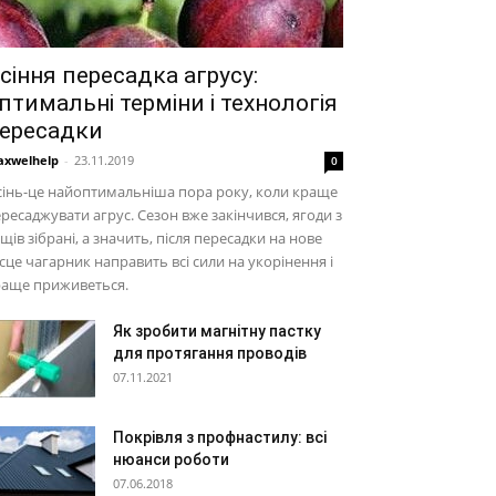
сіння пересадка агрусу:
птимальні терміни і технологія
ересадки
xwelhelp
-
23.11.2019
0
інь-це найоптимальніша пора року, коли краще
ресаджувати агрус. Сезон вже закінчився, ягоди з
щів зібрані, а значить, після пересадки на нове
сце чагарник направить всі сили на укорінення і
раще приживеться.
Як зробити магнітну пастку
для протягання проводів
07.11.2021
Покрівля з профнастилу: всі
нюанси роботи
07.06.2018