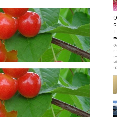
О
о
п
ma
Ос
пе
ку
мі
к