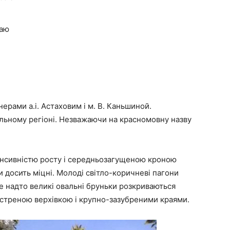
жаю
ерами а.і. Астаховим і м. В. Каньшиной.
ьному регіоні. Незважаючи на красномовну назву
енсивністю росту і середньозагущеною кроною
 досить міцні. Молоді світло-коричневі пагони
не надто великі овальні бруньки розкриваються
остреною верхівкою і крупно-зазубреними краями.