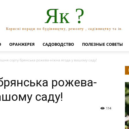
Як ?
Корисні поради по будівництву, ремонту , садівництву та ін.
О
ОРАНЖЕРЕЯ
САДОВОДСТВО
ПОЛЕЗНЫЕ СОВЕТЫ
ешня сорту брянська рожева-ніжна ягода у вашому саду!
брянська рожева-
ашому саду!
114