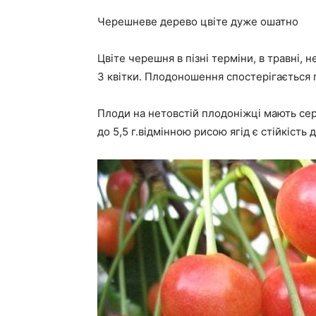
Черешневе дерево цвіте дуже ошатно
Цвіте черешня в пізні терміни, в травні, 
3 квітки. Плодоношення спостерігається 
Плоди на нетовстій плодоніжці мають сер
до 5,5 г.відмінною рисою ягід є стійкість 