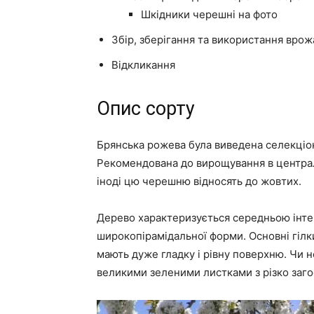
Шкідники черешні на фото
Збір, зберігання та використання вро
Відкликання
Опис сорту
Брянська рожева була виведена селекціон
Рекомендована до вирощування в централ
іноді цю черешню відносять до жовтих.
Дерево характеризується середньою інт
широкопірамідальної форми. Основні гілки
мають дуже гладку і рівну поверхню. Чи 
великими зеленими листками з різко заг