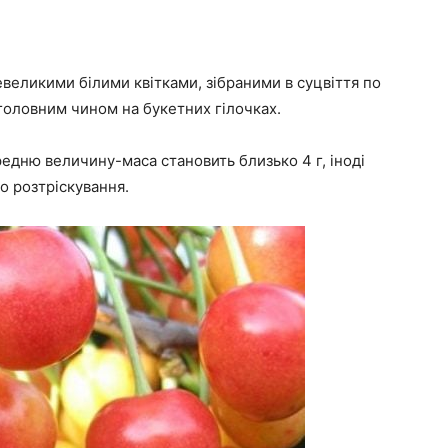
невеликими білими квітками, зібраними в суцвіття по
головним чином на букетних гілочках.
едню величину-маса становить близько 4 г, іноді
до розтріскування.