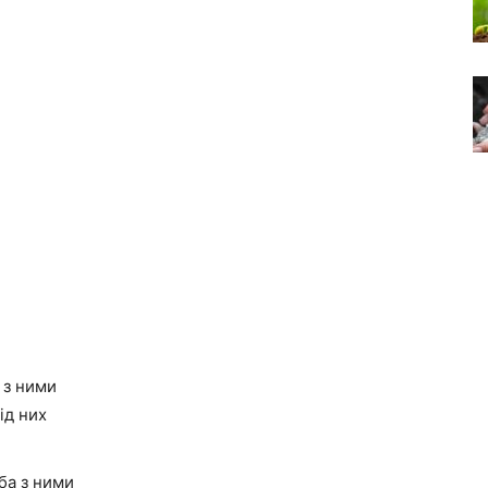
 з ними
ід них
ба з ними