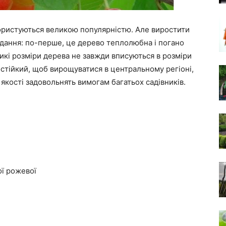
ористуються великою популярністю. Але виростити
дання: по-перше, це дерево теплолюбна і погано
ликі розміри дерева не завжди вписуються в розміри
остійкий, щоб вирощуватися в центральному регіоні,
 якості задовольнять вимогам багатьох садівників.
ї рожевої