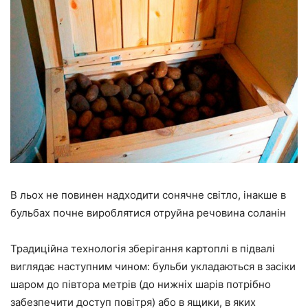
В льох не повинен надходити сонячне світло, інакше в
бульбах почне вироблятися отруйна речовина соланін
Традиційна технологія зберігання картоплі в підвалі
виглядає наступним чином: бульби укладаються в засіки
шаром до півтора метрів (до нижніх шарів потрібно
забезпечити доступ повітря) або в ящики, в яких