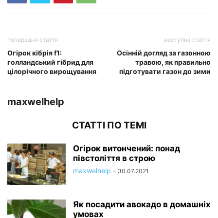
попередня стаття
наступна стаття
Огірок кібрія f1:
Осінній догляд за газонною
голландський гібрид для
травою, як правильно
цілорічного вирощування
підготувати газон до зими
maxwelhelp
СТАТТІ ПО ТЕМІ
Огірок витончений: понад
півстоліття в строю
maxwelhelp
-
30.07.2021
Як посадити авокадо в домашніх
умовах