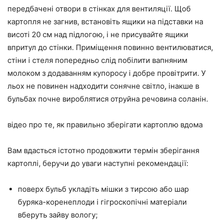
передбачені отвори в стінках для вентиляції. Щоб
картопля не загнив, встановіть ящики на підставки на
висоті 20 см над підлогою, і не присувайте ящики
впритул до стінки. Приміщення повинно вентилюватися,
стіни і стеля попередньо слід побілити вапняним
молоком з додаванням купоросу і добре провітрити. У
льох не повинен надходити сонячне світло, інакше в
бульбах почне вироблятися отруйна речовина соланін.
відео про те, як правильно зберігати картоплю вдома
Вам вдасться істотно продовжити термін зберігання
картоплі, беручи до уваги наступні рекомендації:
поверх бульб укладіть мішки з тирсою або шар
буряка-коренеплоди і гігроскопічні матеріали
вберуть зайву вологу;