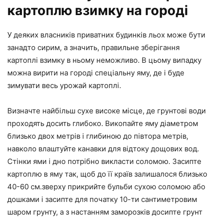
картоплю взимку на городі
У деяких власників приватних будинків льох може бути
занадто сирим, а значить, правильне зберігання
картоплі взимку в ньому неможливо. В цьому випадку
можна вирити на городі спеціальну яму, де і буде
зимувати весь урожай картоплі.
Визначте найбільш сухе високе місце, де грунтові води
проходять досить глибоко. Викопайте яму діаметром
близько двох метрів і глибиною до півтора метрів,
навколо влаштуйте канавки для відтоку дощових вод.
Стінки ями і дно потрібно викласти соломою. Засипте
картоплю в яму так, щоб до її країв залишалося близько
40-60 см.зверху прикрийте бульби сухою соломою або
дошками і засипте для початку 10-ти сантиметровим
шаром грунту, а з настанням заморозків досипте грунт