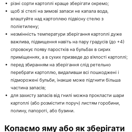
різні сорти картоплі краще зберігати окремо;
щоб зі стелі на зимові запаси не капала вода,
влаштуйте над картоплею підвісну стелю з
поліетилену;
незмінність температури зберігання картоплі дуже
важлива, підвищення навіть на пару градусів (до +4)
спровокує появу паростків на бульбах в сирих
приміщеннях, а в сухих призведе до в’ялості картоплі;
перед збиранням на зберігання слід ретельно
перебрати картоплю, видаливши всі пошкоджені і
підморожені бульби, інакше може підгнити більша
частина запасів;
для захисту запасів від гнилі можна прокласти шари
картоплі (або розмістити поруч) листям горобини,
полину, папороті, або бузини.
Копаємо яму або як зберігати