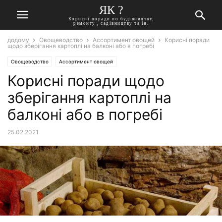
ЯК ?
Корисні поради по будівництву,
ремонту , садівництву та ін.
додому
Овощеводство
Ассортимент овощей
Корисні поради
щодо зберігання картоплі на балконі або в погребі
Овощеводство
Ассортимент овощей
Корисні поради щодо
зберігання картоплі на
балконі або в погребі
25.02.2021