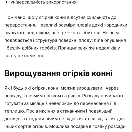
універсальність використання.
Помічено, що у огірків конні відсутня схильність до
переростання. Невеликі розміри плодів деякі городники
вважають недоліком, але це — на любителя. Не всім
подобається і структура поверхні плоду: біле опушення
і безліч дрібних горбків. Принципових же недоліків у
сорту не помічено.
Вирощування огірків конні
Як і будь-які огірки, конні можна вирощувати і через
розсаду, і прямим посівом в грядку. Розсаду починають
готувати за місяць з невеликим до перенесення її в
теплицю. Посів насіння в стаканчики і подальший
догляд за сходами нічим не відрізняються від таких для
інших сортів огірків. Можлива посадка в грядку розсади