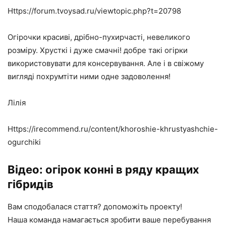
Https://forum.tvoysad.ru/viewtopic.php?t=20798
Огірочки красиві, дрібно-пухирчасті, невеликого
розміру. Хрусткі і дуже смачні! добре такі огірки
використовувати для консервування. Але і в свіжому
вигляді похрумтіти ними одне задоволення!
Лілія
Https://irecommend.ru/content/khoroshie-khrustyashchie-
ogurchiki
Відео: огірок конні в ряду кращих
гібридів
Вам сподобалася стаття? допоможіть проекту!
Наша команда намагається зробити ваше перебування