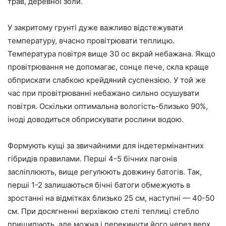
трав, деревної золи.
У закритому грунті дуже важливо відстежувати
температуру, вчасно провітрювати теплицю.
Температура повітря вище 30 ос вкрай небажана. Якщо
провітрювання не допомагає, сонце пече, скла краще
обприскати слабкою крейдяний суспензією. У той же
час при провітрюванні небажано сильно осушувати
повітря. Оскільки оптимальна вологість-близько 90%,
іноді доводиться обприскувати рослини водою.
Формують кущі за звичайними для індетермінантних
гібридів правилами. Перші 4-5 бічних пагонів
засліплюють, вище регулюють довжину батогів. Так,
перші 1-2 залишаються бічні батоги обмежують в
зростанні на відмітках близько 25 см, наступні — 40-50
см. При досягненні верхівкою стелі теплиці стебло
прищипують, але можна і перекинути його через верх