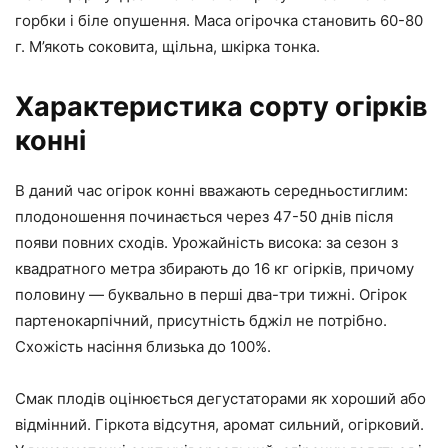
горбки і біле опушення. Маса огірочка становить 60-80
г. М’якоть соковита, щільна, шкірка тонка.
Характеристика сорту огірків
конні
В даний час огірок конні вважають середньостиглим:
плодоношення починається через 47-50 днів після
появи повних сходів. Урожайність висока: за сезон з
квадратного метра збирають до 16 кг огірків, причому
половину — буквально в перші два-три тижні. Огірок
партенокарпічний, присутність бджіл не потрібно.
Схожість насіння близька до 100%.
Смак плодів оцінюється дегустаторами як хороший або
відмінний. Гіркота відсутня, аромат сильний, огірковий.