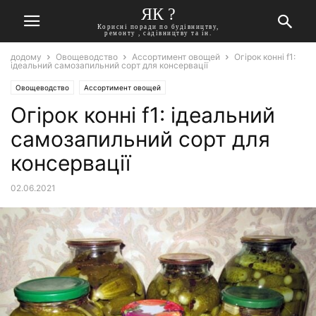
ЯК ?
Корисні поради по будівництву,
ремонту , садівництву та ін.
додому
Овощеводство
Ассортимент овощей
Огірок конні f1:
ідеальний самозапильний сорт для консервації
Овощеводство
Ассортимент овощей
Огірок конні f1: ідеальний
самозапильний сорт для
консервації
02.06.2021