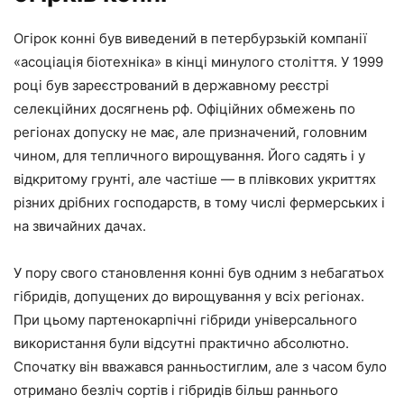
Огірок конні був виведений в петербурзькій компанії
«асоціація біотехніка» в кінці минулого століття. У 1999
році був зареєстрований в державному реєстрі
селекційних досягнень рф. Офіційних обмежень по
регіонах допуску не має, але призначений, головним
чином, для тепличного вирощування. Його садять і у
відкритому грунті, але частіше — в плівкових укриттях
різних дрібних господарств, в тому числі фермерських і
на звичайних дачах.
У пору свого становлення конні був одним з небагатьох
гібридів, допущених до вирощування у всіх регіонах.
При цьому партенокарпічні гібриди універсального
використання були відсутні практично абсолютно.
Спочатку він вважався ранньостиглим, але з часом було
отримано безліч сортів і гібридів більш раннього