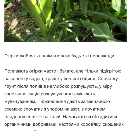
Огірки люблять підніматися на будь-які перешкоди
Поливають огірки часто і багато, але тільки підігрітою
на сонечку водою, краще у вечірні години. Спочатку
грунт після поливів неглибоко розпушують, у міру
зростання кущів розпушування замінюють
мульчуванням. Підживлення дають за звичайною
схемою: спочатку з упором на азот, з початком
плодоношення — на калій. Намагаються обходитися
органічними добривами: настоями коров’яку, скошених