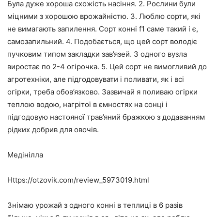
Була дуже хороша схожість насіння. 2. Рослини були
міцними з хорошою врожайністю. 3. Люблю сорти, які
не вимагають запилення. Сорт конні f1 саме такий і є,
самозапильний. 4. Подобається, що цей сорт володіє
пучковим типом закладки зав’язей. З одного вузла
виростає по 2-4 огірочка. 5. Цей сорт не вимогливий до
агротехніки, але підгодовувати і поливати, як і всі
огірки, треба обов’язково. Зазвичай я поливаю огірки
теплою водою, нагрітої в ємностях на сонці і
підгодовую настояної трав’яний бражкою з додаванням
рідких добрив для овочів.
Медінілла
Https://otzovik.com/review_5973019.html
Знімаю урожай з одного конні в теплиці в 6 разів