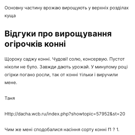
Основну частину врожаю вирощують у верхніх розділах
куща
Відгуки про вирощування
огірочків конні
Щороку саджу конні. Чудові! солю, консервую. Пустот
ніколи не було. Завжди дають урожай. У минулому році
огірки погано росли, так от конні тільки і виручили
мене.
Таня
Http://dacha.wcb.ru/index.php?showtopic=57952&st=20
Чим же мені сподобалися насіння сорту конні f1 ? 1.