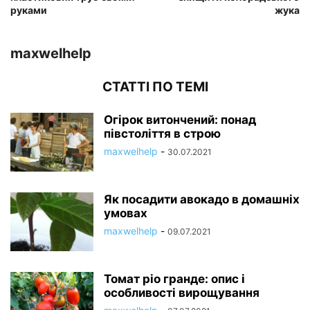
руками
жука
maxwelhelp
СТАТТІ ПО ТЕМІ
Огірок витончений: понад
півстоліття в строю
maxwelhelp
-
30.07.2021
Як посадити авокадо в домашніх
умовах
maxwelhelp
-
09.07.2021
Томат ріо гранде: опис і
особливості вирощування