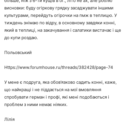
більше, ніж з 6-ти кущів в ог., літо не ах, але роблю
висновки: буду огіркову грядку засаджувати іншими
культурами, перейдуть огірочки на пмж в теплицю. У
тиждень знімаю по відру, в основному завдяки конні,
який в теплиці, на закачування і салатики вистачає і ще
до купи роздаю.
Польовський
Https://www.forumhouse.ru/threads/382428/page-74
У мене є подруга, яка обов’язково садить конні, каже,
що найкращі і не піддається на мої вмовляння
спробувати герман і профі, які мені подобаються і
проблем з ними немає ніяких.
Лілія