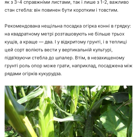
як з 3-4 справжніми листами, так і лише з 1-2, важливо
стан стебла: він повинен бути коротким і товстим.
Рекомендована нещільна посадка огірка конні в грядку:
на квадратному метрі розташовують не більше трьох
кущів, а краще — два. І у відкритому грунті, і в теплиці
цей сорт воліють вести у вертикальній культурі,
підв’язуючи стебла до шпалер. Втім, в незахищеному
грунті роль опор може грати, наприклад, посаджена між
рядами огірків кукурудза.