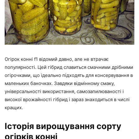
Огірок конні f1 відомий давно, але не втрачає
популярності. Цей гібрид славиться смачними дрібними
огірочками, що ідеально підходять для консервування в
маленьких баночках. Завдяки відмінному смаку,
універсальності використання, самозапилюваності і
високої врожайності гібрид і зараз знаходиться в числі
кращих.
Історія вирощування сорту
огірків конні