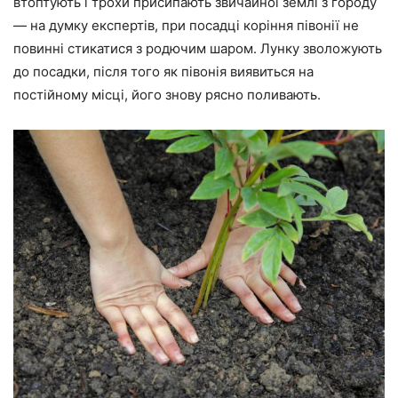
втоптують і трохи присипають звичайної землі з городу
— на думку експертів, при посадці коріння півонії не
повинні стикатися з родючим шаром. Лунку зволожують
до посадки, після того як півонія виявиться на
постійному місці, його знову рясно поливають.