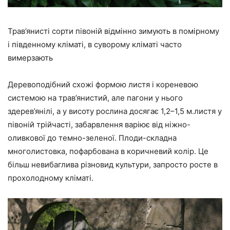
Трав’янисті сорти півоній відмінно зимують в помірному
і південному кліматі, в суворому кліматі часто
вимерзають
Деревоподібний схожі формою листя і кореневою
системою на трав’янистий, але пагони у нього
здерев’янілі, а у висоту рослина досягає 1,2–1,5 м.листя у
півоній трійчасті, забарвлення варіює від ніжно-
оливкової до темно-зеленої. Плоди-складна
многолистовка, пофарбована в коричневий колір. Це
більш невибаглива різновид культури, запросто росте в
прохолодному кліматі.