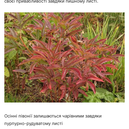
своєї привабливості завдяки пишному листі.
Осінні півонії залишаються чарівними завдяки
пурпурно-рудуватому листі