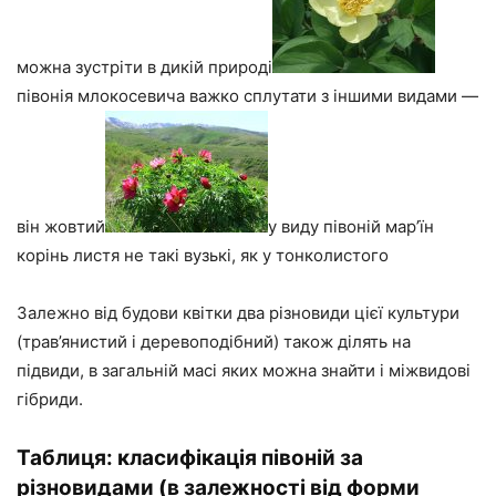
можна зустріти в дикій природі
півонія млокосевича важко сплутати з іншими видами —
він жовтий
у виду півоній мар’їн
корінь листя не такі вузькі, як у тонколистого
Залежно від будови квітки два різновиди цієї культури
(трав’янистий і деревоподібний) також ділять на
підвиди, в загальній масі яких можна знайти і міжвидові
гібриди.
Таблиця: класифікація півоній за
різновидами (в залежності від форми