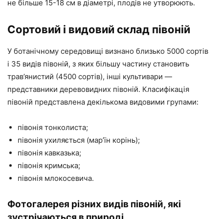
не більше 15-18 см в діаметрі, плодів не утворюють.
Сортовий і видовий склад півоній
У ботанічному середовищі визнано близько 5000 сортів
і 35 видів півоній, з яких більшу частину становить
трав’янистий (4500 сортів), інші культивари —
представники деревовидних півоній. Класифікація
півоній представлена декількома видовими групами:
півонія тонколиста;
півонія ухиляється (мар’їн корінь);
півонія кавказька;
півонія кримська;
півонія млокосевича.
Фотогалерея різних видів півоній, які
зустрічаються в природі