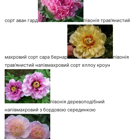
сорт аван гард
півонія трав’янистий
махровий сорт сара бернар
півонія
трав’янистий напівмахровий сорт еллоу кроун
півонія деревоподібний
напівмахровий з бордовою серединкою