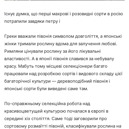
Існує думка, що перші махрові і розовидні сорти в росію
потрапили завдяки петру i
Греки вважали півонія символом довголіття, а японські
жінки тримали рослину вдома для залучення любові.
Римляни цінували рослину за його лікувальні
властивості. А в японії півонія славився за небувалу
красу. Мабуть тому місцеві селекціонери багато
працювали над розробкою сортів і видового складу цієї
багаторічної культури — деревоподібний півонія і
японські сорти були виведені саме там.
По-справжньому селекційна робота над
красивоцветущей культурою почалася в європі в
середині xix століття. Саме тоді заговорили про
сортовому розмаїтті півоній, класифікували рослина на