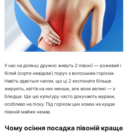
У нас на ділянці дружно живуть 2 півонії — рожевий і
білий (сорти невідомі) поруч з волоським горіхом.
Навіть здається часом, що ці 2 експонати більше
жирують, квітів на них менше, але вони великі — з
блюдце. Ще цю культуру часто докучають мурахи,
особливо на піску. Під горіхом цих комах на кущах
півоній майже немає.
Чому осіння посадка півоній краще