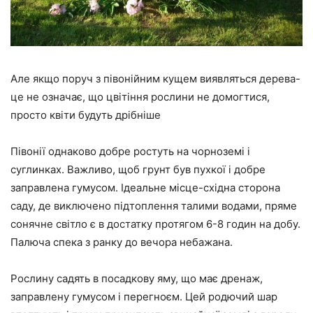
Але якщо поруч з півонійним кущем виявляться дерева-
це не означає, що цвітіння рослини не домогтися,
просто квіти будуть дрібніше
Півонії однаково добре ростуть на чорноземі і
суглинках. Важливо, щоб грунт був пухкої і добре
заправлена гумусом. Ідеальне місце-східна сторона
саду, де виключено підтоплення талими водами, пряме
сонячне світло є в достатку протягом 6-8 годин на добу.
Палюча спека з ранку до вечора небажана.
Рослину садять в посадкову яму, що має дренаж,
заправлену гумусом і перегноєм. Цей родючий шар