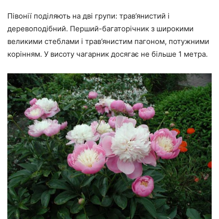
Півонії поділяють на дві групи: трав’янистий і
деревоподібний. Перший-багаторічник з широкими
великими стеблами і трав’янистим пагоном, потужними
корінням. У висоту чагарник досягає не більше 1 метра.