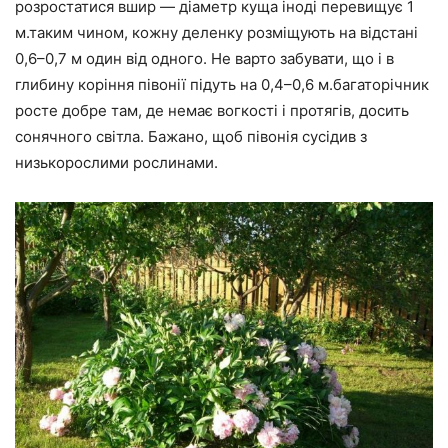
розростатися вшир — діаметр куща іноді перевищує 1
м.таким чином, кожну деленку розміщують на відстані
0,6–0,7 м один від одного. Не варто забувати, що і в
глибину коріння півонії підуть на 0,4–0,6 м.багаторічник
росте добре там, де немає вогкості і протягів, досить
сонячного світла. Бажано, щоб півонія сусідив з
низькорослими рослинами.