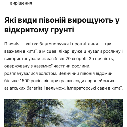
вирішення
Які види півоній вирощують у
відкритому грунті
Півонія — квітка благополуччя і процвітання — так
вважали в китаї, а місцеві лікарі дуже цінували рослину і
використовували як засіб від 20 хвороб. За пряність,
одержувану з наземної частини рослини,
розплачувалися золотом. Величний півонія відомий
більше 1500 років: він прикрашав сади європейських і
азіатських багатіїв і вельмож, імператорські сади в китаї.