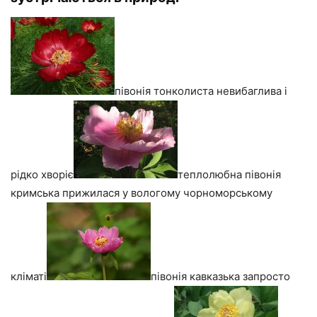
півонія тонколиста невибаглива і
рідко хворіє
теплолюбна півонія
кримська прижилася у вологому чорноморському
кліматі
півонія кавказька запросто