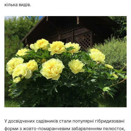
кілька видів.
У досвідчених садівників стали популярні гібридизовані
форми з жовто-помаранчевим забарвленням пелюсток,