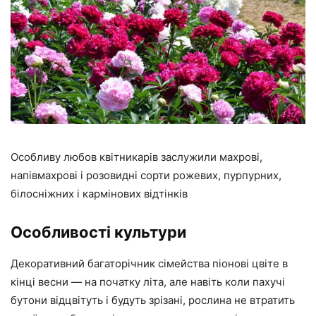
Особливу любов квітникарів заслужили махрові,
напівмахрові і розовидні сорти рожевих, пурпурних,
білосніжних і кармінових відтінків
Особливості культури
Декоративний багаторічник сімейства піонові цвіте в
кінці весни — на початку літа, але навіть коли пахучі
бутони відцвітуть і будуть зрізані, рослина не втратить