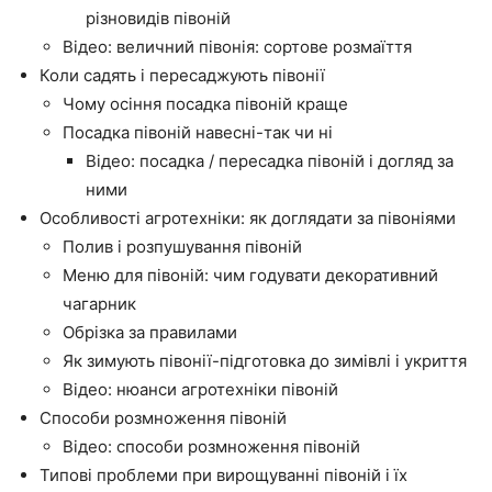
різновидів півоній
Відео: величний півонія: сортове розмаїття
Коли садять і пересаджують півонії
Чому осіння посадка півоній краще
Посадка півоній навесні-так чи ні
Відео: посадка / пересадка півоній і догляд за
ними
Особливості агротехніки: як доглядати за півоніями
Полив і розпушування півоній
Меню для півоній: чим годувати декоративний
чагарник
Обрізка за правилами
Як зимують півонії-підготовка до зимівлі і укриття
Відео: нюанси агротехніки півоній
Способи розмноження півоній
Відео: способи розмноження півоній
Типові проблеми при вирощуванні півоній і їх