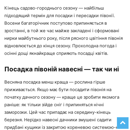
Кінець садово-городнього сезону — найбільш
підходящий термін для посадки і пересадки півонії.
Восени багаторічник поступово припиняється в
зростанні, в той же час майже закладені і сформовані
нирки майбутнього року, після рясного цвітіння півонія
відновлюється до кінця сезону. Прохолодна погода і
осінні дощі якнайкраще сприяють посадці квітів.
Посадка півоній навесні — так чи ні
Весняна посадка менш краща — рослина гірше
приживається. Якщо має бути посадити півонія на
початку дачного сезону — краще це зробити якомога
раніше: як тільки зійде сніг і припиняться нічні
заморозки. Цей час припадає на середину-кінець
березня. Нерідко навесні дачники змушені садити
придбані кущики із закритою кореневою системою-на