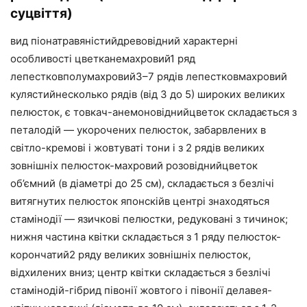
суцвіття)
вид піонатравяністийдревовідний характерні
особливості цветканемахровий1 ряд
лепестковполумахровий3–7 рядів лепестковмахровий
кулястийнесколько рядів (від 3 до 5) широких великих
пелюсток, є товкач-анемоновіднийцветок складається з
петалодій — укорочених пелюсток, забарвлених в
світло-кремові і жовтуваті тони і з 2 рядів великих
зовнішніх пелюсток-махровий розовіднийцветок
об’ємний (в діаметрі до 25 см), складається з безлічі
витягнутих пелюсток японскійв центрі знаходяться
стамінодії — язичкові пелюстки, редуковані з тичинок;
нижня частина квітки складається з 1 ряду пелюсток-
корончатий2 ряду великих зовнішніх пелюсток,
відхилених вниз; центр квітки складається з безлічі
стамінодій-гібрид півонії жовтого і півонії делавея-