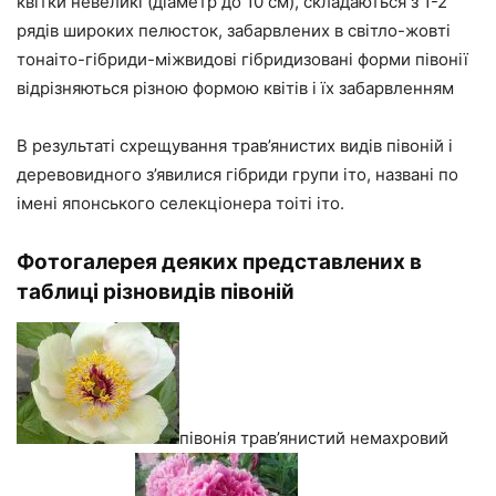
квітки невеликі (діаметр до 10 см), складаються з 1-2
рядів широких пелюсток, забарвлених в світло-жовті
тонаіто-гібриди-міжвидові гібридизовані форми півонії
відрізняються різною формою квітів і їх забарвленням
В результаті схрещування трав’янистих видів півоній і
деревовидного з’явилися гібриди групи іто, названі по
імені японського селекціонера тоіті іто.
Фотогалерея деяких представлених в
таблиці різновидів півоній
півонія трав’янистий немахровий