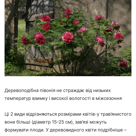
Деревоподібна півонія не страждає від низьких
температур взимку і високої вологості в міжсезоння
Ці 2 види відрізняються розмірами квітів-у трав’янистого
вони більші (діаметр 15-25 см), зав’язі можуть
формувати плоди. У деревовидного квіти подрібніше –