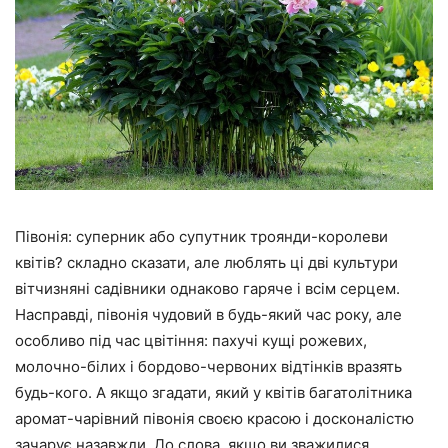
Півонія: суперник або супутник троянди-королеви
квітів? складно сказати, але люблять ці дві культури
вітчизняні садівники однаково гаряче і всім серцем.
Насправді, півонія чудовий в будь-який час року, але
особливо під час цвітіння: пахучі кущі рожевих,
молочно-білих і бордово-червоних відтінків вразять
будь-кого. А якщо згадати, який у квітів багатолітника
аромат-чарівний півонія своєю красою і досконалістю
зачарує назавжди. До слова, якщо ви зважилися