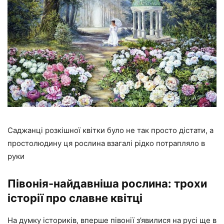
Саджанці розкішної квітки було не так просто дістати, а
простолюдину ця рослина взагалі рідко потрапляло в
руки
Півонія-найдавніша рослина: трохи
історії про славне квітці
На думку істориків, вперше півонії з’явилися на русі ще в