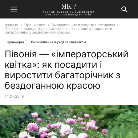
ЯК ?
Корисні поради по будівництву,
ремонту , садівництву та ін.
додому
Оранжерея
Выращивание и уход за цветником
Півонія — «імператорський квітка»: як посадити і виростити
багаторічник з бездоганною красою
Оранжерея
Выращивание и уход за цветником
Півонія — «імператорський
квітка»: як посадити і
виростити багаторічник з
бездоганною красою
14.07.2019