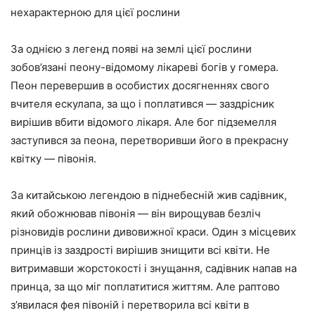
нехарактерною для цієї рослини
За однією з легенд появі на землі цієї рослини
зобов’язані пеону-відомому лікареві богів у гомера.
Пеон перевершив в особистих досягненнях свого
вчителя ескулапа, за що і поплатився — заздрісник
вирішив вбити відомого лікаря. Але бог підземелля
заступився за пеона, перетворивши його в прекрасну
квітку — півонія.
За китайською легендою в піднебесній жив садівник,
який обожнював півонія — він вирощував безліч
різновидів рослини дивовижної краси. Один з місцевих
принців із заздрості вирішив знищити всі квіти. Не
витримавши жорстокості і знущання, садівник напав на
принца, за що міг поплатитися життям. Але раптово
з’явилася фея півоній і перетворила всі квіти в