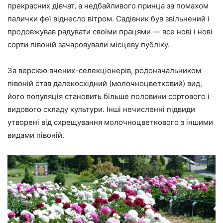
прекрасних дівчат, а недбайливого принца за помахом
палички феї віднесло вітром. Садівник був звільнений і
продовжував радувати своїми працями — все нові і нові
сорти півоній зачаровували місцеву публіку.
За версією вчених-селекціонерів, родоначальником
півоній став далекосхідний (молочноцветковий) вид,
його популяція становить більше половини сортового і
видового складу культури. Інші нечисленні підвиди
утворені від схрещування молочноцветкового з іншими
видами півоній.