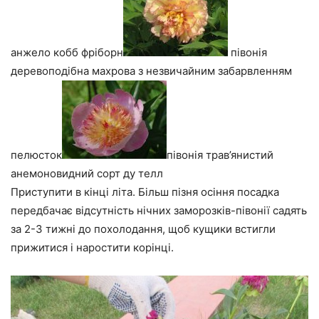
анжело кобб фріборн
півонія
деревоподібна махрова з незвичайним забарвленням
пелюсток
півонія трав’янистий
анемоновидний сорт ду телл
Приступити в кінці літа. Більш пізня осіння посадка
передбачає відсутність нічних заморозків-півонії садять
за 2-3 тижні до похолодання, щоб кущики встигли
прижитися і наростити корінці.