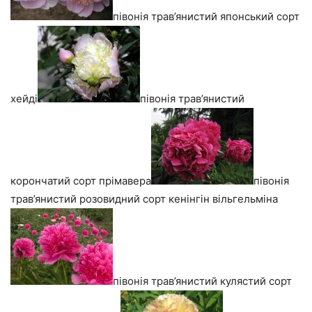
півонія трав’янистий японський сорт
хейді
півонія трав’янистий
корончатий сорт прімавера
півонія
трав’янистий розовидний сорт кенінгін вільгельміна
півонія трав’янистий кулястий сорт