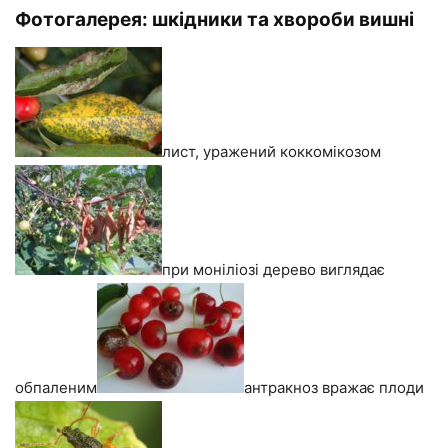
Фотогалерея: шкідники та хвороби вишні
лист, уражений коккомікозом
при моніліозі дерево виглядає
обпаленим
антракноз вражає плоди