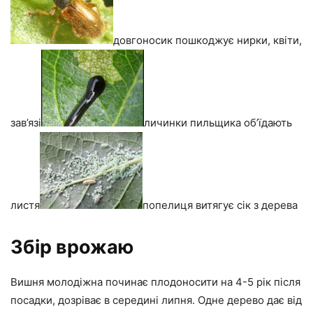
довгоносик пошкоджує нирки, квіти,
зав’язі
личинки пильщика об’їдають
листя
попелиця витягує сік з дерева
Збір врожаю
Вишня молодіжна починає плодоносити на 4-5 рік після
посадки, дозріває в середині липня. Одне дерево дає від