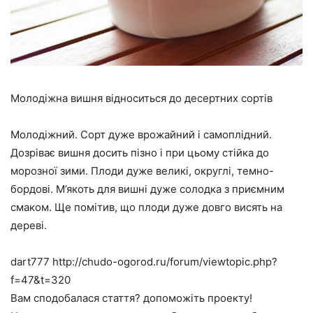
Молодіжна вишня відноситься до десертних сортів
Молодіжний. Сорт дуже врожайний і самоплідний.
Дозріває вишня досить пізно і при цьому стійка до
морозної зими. Плоди дуже великі, округлі, темно-
бордові. М’якоть для вишні дуже солодка з приємним
смаком. Ще помітив, що плоди дуже довго висять на
дереві.
dart777 http://chudo-ogorod.ru/forum/viewtopic.php?
f=47&t=320
Вам сподобалася стаття? допоможіть проекту!