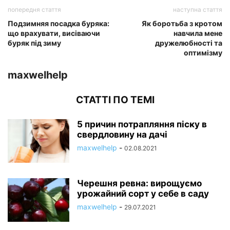
попередня стаття
наступна стаття
Подзимняя посадка буряка:
Як боротьба з кротом
що врахувати, висіваючи
навчила мене
буряк під зиму
дружелюбності та
оптимізму
maxwelhelp
СТАТТІ ПО ТЕМІ
5 причин потрапляння піску в
свердловину на дачі
maxwelhelp
-
02.08.2021
Черешня ревна: вирощуємо
урожайний сорт у себе в саду
maxwelhelp
-
29.07.2021