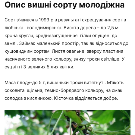
Опис вишні сорту молодіжна
Сорт з’явився в 1993 р в результаті схрещування сортів
любська і володимирська. Висота дерева – до 2,5 м,
крона кругла, среднезагущенная, гілки опущені до
землі. Займає маленький простір, так як відноситься до
кущовидним сортам. Листя овальне, зверху пластина
насиченого зеленого кольору, знизу трохи світліше. У
суцвітті 3 великих білих квітки.
Маса плоду-до 5 г, вишеньки трохи витягнуті. М’якоть
соковита, щільна, темно-бордового кольору, на смак
солодка з кислинкою. Кісточка відділяється добре.