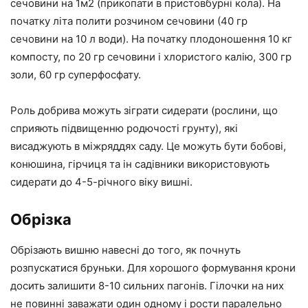
сечовини на 1м2 (прикопати в пристовбурні кола). На
початку літа полити розчином сечовини (40 гр
сечовини на 10 л води). На початку плодоношення 10 кг
компосту, по 20 гр сечовини і хлористого калію, 300 гр
золи, 60 гр суперфосфату.
Роль добрива можуть зіграти сидерати (рослини, що
сприяють підвищенню родючості грунту), які
висаджують в міжряддях саду. Це можуть бути бобові,
конюшина, гірчиця та ін садівники використовують
сидерати до 4-5-річного віку вишні.
Обрізка
Обрізають вишню навесні до того, як почнуть
розпускатися бруньки. Для хорошого формування крони
досить залишити 8-10 сильних пагонів. Гілочки на них
не повинні заважати один одному і рости паралельно