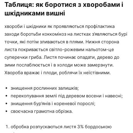
Таблиця: як боротися з хворобами і
шкідниками вишні
хвороби і шкідники як проявляються профілактика
заходи боротьби коккомікоз на листках з’являються бурі
точки, які потім зливаються в плями. Нижня сторона
листа покривається світло-рожевим нальотом-це
суперечки гриба. Листя починає опадати, дерево до
зими послаблюється і в холоди може замерзнути.
Хвороба вражає і плоди, роблячи їх неїстівними.
знищення рослинних залишків;
перекопування землі під деревом восени і навесні;
знищення бур’янів і кореневої порослі;
своєчасна грамотна обрізка.
обробка розпускаються листя 3% бордоською