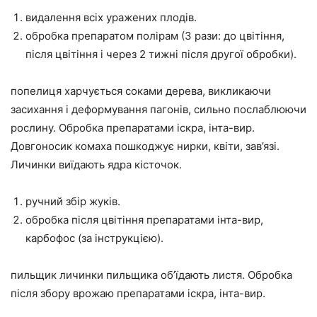
видалення всіх уражених плодів.
обробка препаратом полірам (3 рази: до цвітіння,
після цвітіння і через 2 тижні після другої обробки).
попелиця харчується соками дерева, викликаючи
засихання і деформування пагонів, сильно послаблюючи
рослину. Обробка препаратами іскра, інта-вир.
Довгоносик комаха пошкоджує нирки, квіти, зав’язі.
Личинки виїдають ядра кісточок.
ручний збір жуків.
обробка після цвітіння препаратами інта-вир,
карбофос (за інструкцією).
пильщик личинки пильщика об’їдають листя. Обробка
після збору врожаю препаратами іскра, інта-вир.