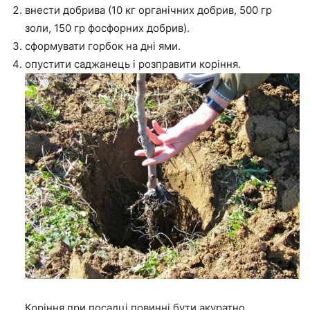
внести добрива (10 кг органічних добрив, 500 гр
золи, 150 гр фосфорних добрив).
сформувати горбок на дні ями.
опустити саджанець і розправити коріння.
Коріння при посадці повинні бути акуратно