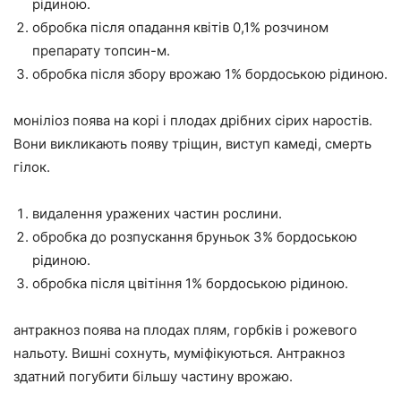
рідиною.
обробка після опадання квітів 0,1% розчином
препарату топсин-м.
обробка після збору врожаю 1% бордоською рідиною.
моніліоз поява на корі і плодах дрібних сірих наростів.
Вони викликають появу тріщин, виступ камеді, смерть
гілок.
видалення уражених частин рослини.
обробка до розпускання бруньок 3% бордоською
рідиною.
обробка після цвітіння 1% бордоською рідиною.
антракноз поява на плодах плям, горбків і рожевого
нальоту. Вишні сохнуть, муміфікуються. Антракноз
здатний погубити більшу частину врожаю.