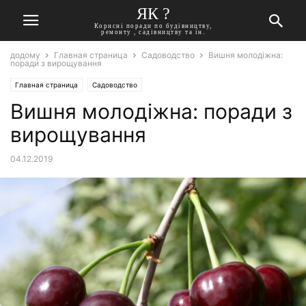
ЯК ?
Корисні поради по будівництву,
ремонту , садівництву та ін.
додому
Главная страница
Садоводство
Вишня молодіжна:
поради з вирощування
Главная страница
Садоводство
Вишня молодіжна: поради з
вирощування
04.12.2019