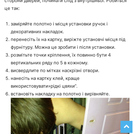
сторони дверей, починати слід з внутрішньої. Робиться
це так:
заміряйте полотно і місця установки ручок і
декоративних накладок.
перенесіть їх на картку, виріжте установчі місця під
фурнітуру. Можна це зробити і після установки.
розмітьте точки кріплення, їх повинно бути 4
вертикальних ряду по 5 в кожному.
висвердлите по мітках наскрізні отвори.
нанесіть на картку клей, краще
використовувати»рідкі цвяхи”.
встановіть накладку на полотно і вирівняйте.