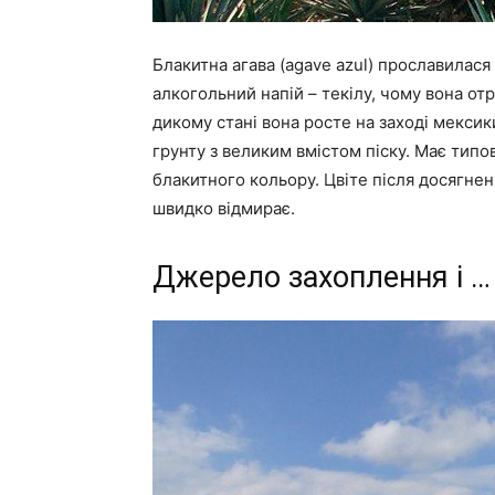
Блакитна агава (agave azul) прославилася
алкогольний напій – текілу, чому вона отр
дикому стані вона росте на заході мексик
грунту з великим вмістом піску. Має типов
блакитного кольору. Цвіте після досягненн
швидко відмирає.
Джерело захоплення і …