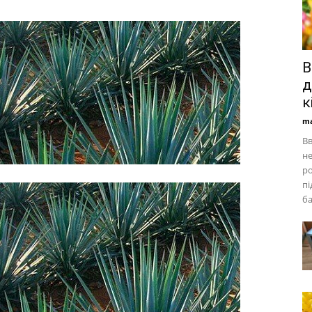
В
д
к
ma
Вв
не
р
пі
ба