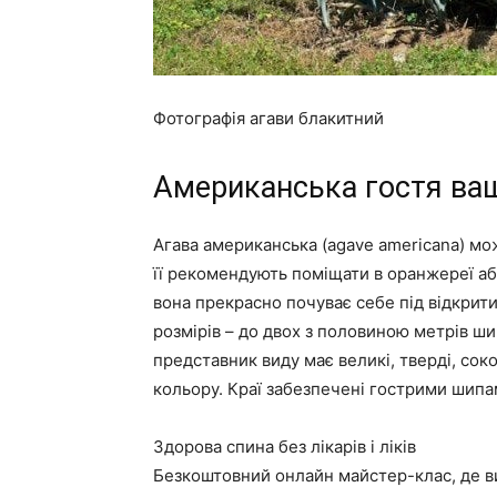
Фотографія агави блакитний
Американська гостя ва
Агава американська (agave americana) мож
її рекомендують поміщати в оранжереї або
вона прекрасно почуває себе під відкрит
розмірів – до двох з половиною метрів ш
представник виду має великі, тверді, сок
кольору. Краї забезпечені гострими шипа
Здорова спина без лікарів і ліків
Безкоштовний онлайн майстер-клас, де ви