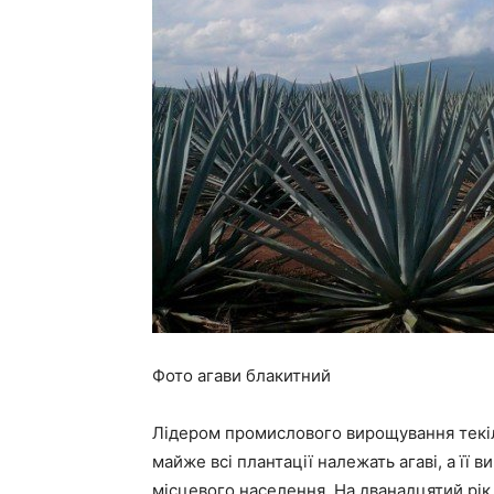
Фото агави блакитний
Лідером промислового вирощування текіль
майже всі плантації належать агаві, а її
місцевого населення. На дванадцятий рік