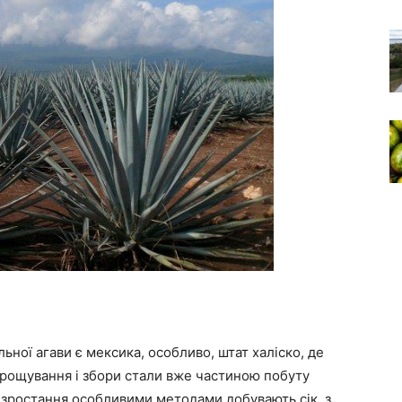
ної агави є мексика, особливо, штат халіско, де
 вирощування і збори стали вже частиною побуту
 зростання особливими методами добувають сік, з