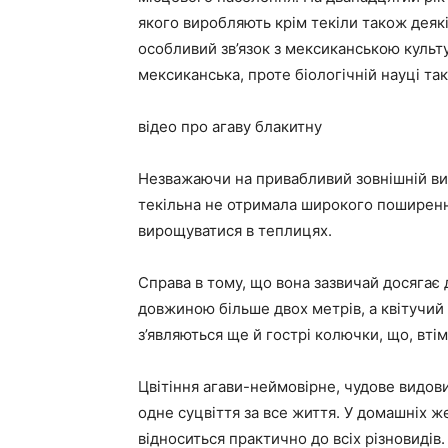
якого виробляють крім текіли також деякі
особливий зв’язок з мексиканською культу
мексиканська, проте біологічній науці та
відео про агаву блакитну
Незважаючи на привабливий зовнішній виг
текільна не отримала широкого поширенн
вирощуватися в теплицях.
Справа в тому, що вона зазвичай досягає 
довжиною більше двох метрів, а квітучий 
з’являються ще й гострі колючки, що, вті
Цвітіння агави-неймовірне, чудове видови
одне суцвіття за все життя. У домашніх же
відноситься практично до всіх різновидів