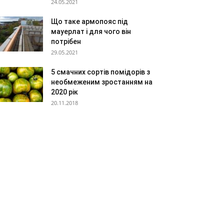
24.05.2021
Що таке армопояс під
мауерлат і для чого він
потрібен
29.05.2021
5 смачних сортів помідорів з
необмеженим зростанням на
2020 рік
20.11.2018