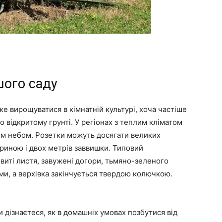
шого саду
е вирощуватися в кімнатній культурі, хоча частіше
 відкритому грунті. У регіонах з теплим кліматом
им небом. Розетки можуть досягати великих
ириною і двох метрів заввишки. Типовий
овиті листя, завужені догори, тьмяно-зеленого
ми, а верхівка закінчується твердою колючкою.
 дізнаєтеся, як в домашніх умовах позбутися від