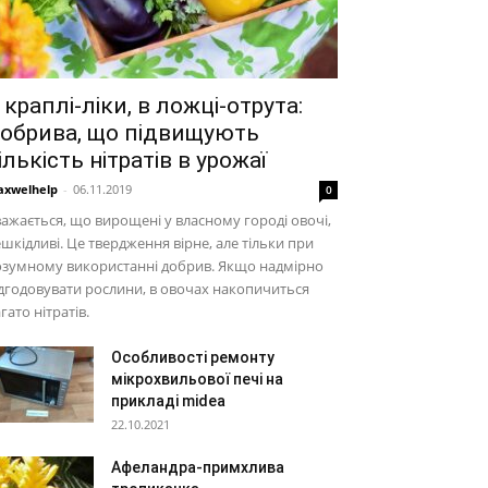
 краплі-ліки, в ложці-отрута:
обрива, що підвищують
ількість нітратів в урожаї
xwelhelp
-
06.11.2019
0
ажається, що вирощені у власному городі овочі,
шкідливі. Це твердження вірне, але тільки при
озумному використанні добрив. Якщо надмірно
дгодовувати рослини, в овочах накопичиться
гато нітратів.
Особливості ремонту
мікрохвильової печі на
прикладі midea
22.10.2021
Афеландра-примхлива