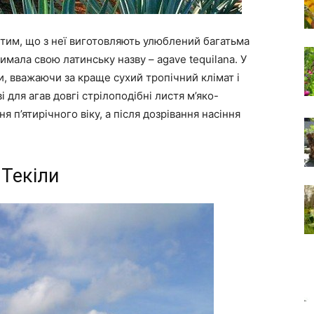
 тим, що з неї виготовляють улюблений багатьма
имала свою латинську назву – agave tequilana. У
и, вважаючи за краще сухий тропічний клімат і
і для агав довгі стрілоподібні листя м’яко-
я п’ятирічного віку, а після дозрівання насіння
 Текіли