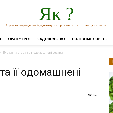
Як ?
Корисні поради по будівництву, ремонту , садівництву та ін.
О
ОРАНЖЕРЕЯ
САДОВОДСТВО
ПОЛЕЗНЫЕ СОВЕТЫ
Блакитна агава та її одомашнені сестри
та її одомашнені
156