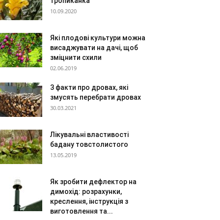
тропиканка
10.09.2020
Які плодові культури можна
висаджувати на дачі, щоб
зміцнити схили
02.06.2019
3 факти про дровах, які
змусять перебрати дровах
30.03.2021
Лікувальні властивості
бадану товстолистого
13.05.2019
Як зробити дефлектор на
димохід: розрахунки,
креслення, інструкція з
виготовлення та...