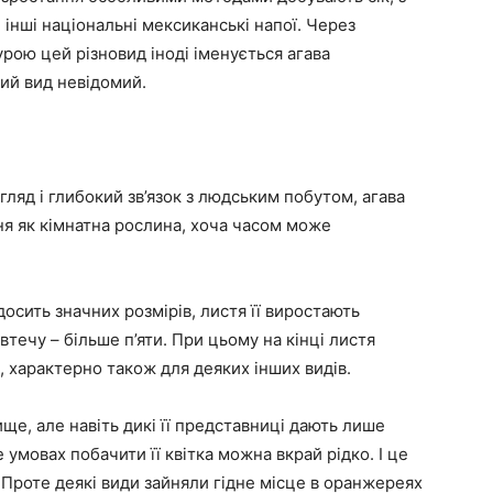
 інші національні мексиканські напої. Через
рою цей різновид іноді іменується агава
кий вид невідомий.
ляд і глибокий зв’язок з людським побутом, агава
я як кімнатна рослина, хоча часом може
досить значних розмірів, листя її виростають
втечу – більше п’яти. При цьому на кінці листя
м, характерно також для деяких інших видів.
ще, але навіть дикі її представниці дають лише
 умовах побачити її квітка можна вкрай рідко. І це
. Проте деякі види зайняли гідне місце в оранжереях