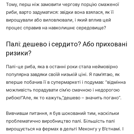
Тому, перш ніж замовити чергову порцію смаженої
риби, варто задуматися: звідки вона взялася, як її
вирощували або виловлювали, і який вплив цей
процес справив на навколишнє середовище?
Палі: дешево і сердито? Або приховані
ризики?
Палі-це риба, яка в останні роки стала неймовірно
популярна завдяки своїй низькій ціні. Я пам’ятаю, як
вперше побачив її в супермаркеті і подумав: “відмінна
можливість порадувати сім’ю смачною і недорогою
рибою!”Але, як то кажуть,”дешево – значить погано”.
Вивчивши питання, я був шокований тим, наскільки
проблематично виробництво палі. Більшість палі
вирощується на фермах в дельті Меконгу у В’єтнамі. І