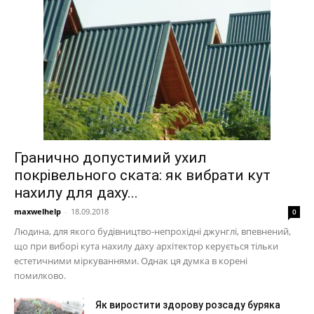
Гранично допустимий ухил
покрівельного ската: як вибрати кут
нахилу для даху...
maxwelhelp
-
18.09.2018
0
Людина, для якого будівництво-непрохідні джунглі, впевнений,
що при виборі кута нахилу даху архітектор керується тільки
естетичними міркуваннями. Однак ця думка в корені
помилково.
Як виростити здорову розсаду буряка