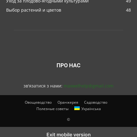
Уход за плодово-ягодными культурами
49
Выбор растений и цветов
48
ПРО НАС
зв'язатися з нами:
maxwelhelp@gmail.com
Овощеводство
Оранжерея
Садоводство
Полезные советы
Українська
©
Exit mobile version