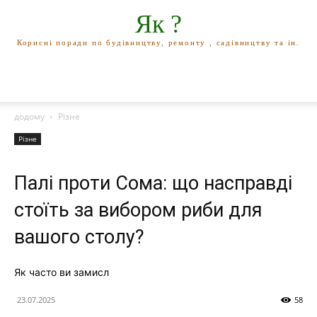
Як ?
Корисні поради по будівництву, ремонту , садівництву та ін.
додому
Різне
Різне
Палі проти Сома: що насправді
стоїть за вибором риби для
вашого столу?
Як часто ви замисл
23.07.2025
58