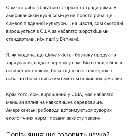
Сом-це риба з багатою історією та традиціями. В
американській кухні сом-це не просто риба, це
символ південної культури. І, на щастя, сом сьогодні
вирощується в США за набагато жорсткішими
стандартами, ніж палі у В’єтнамі.
Я, як людина, що цінує якість і безпеку продуктів
харчування, віддаю перевагу сом. Він володіє більш
насиченим смаком, більш щільною текстурою і
набагато більш високим вмістом поживних речовин.
Крім того, сом, вирощений у США, має набагато
менший вплив на навколишнє середовище.
Американські рибоводи дотримуються суворих
екологічних норм і правил захисту тварин.
Порівняння: що говорить наука?