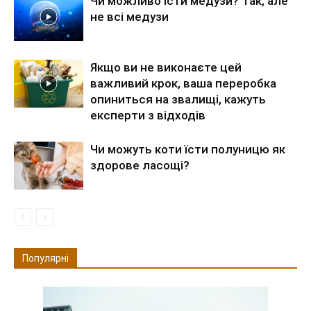
Чи можливо їсти медузи? Так, але
не всі медузи
Якщо ви не виконаєте цей
важливий крок, ваша переробка
опиниться на звалищі, кажуть
експерти з відходів
Чи можуть коти їсти полуницю як
здорове ласощі?
Популярні