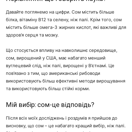
Давайте поглянемо на цифри. Сом містить більше
білка, вітаміну В12 та селену, ніж палі. Крім того, сом
містить більше омега-3 жирних кислот, які важливі для
здоров’я серця та мозку.
Що стосується впливу на навколишнє середовище,
сом, вирощений у США, має набагато менший
вуглецевий слід, ніж палі, вирощені у В’єтнамі. Це
пов’язано з тим, що американські рибоводи
використовують більш ефективні методи вирощування
та використовують більш стійкі корми.
Мій вибір: сом-це відповідь?
Після всіх моїх досліджень і роздумів я прийшов до
висновку, що сом – це набагато кращий вибір, ніж палі.