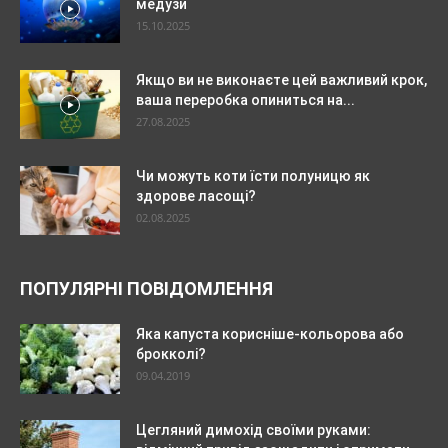
медузи
15.10.2025
Якщо ви не виконаєте цей важливий крок,
ваша переробка опиниться на...
27.08.2025
Чи можуть коти їсти полуницю як
здорове ласощі?
02.08.2025
ПОПУЛЯРНІ ПОВІДОМЛЕННЯ
Яка капуста корисніше-кольорова або
брокколі?
09.04.2019
Цегляний димохід своїми руками: