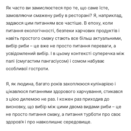
Як часто ви замислюєтеся про те, що саме їсте,
замовляючи смажену рибу в ресторані? Я, наприклад,
задаюся цим питанням все частіше. В епоху, коли
питання екологічності, безпеки харчових продуктів і
навіть простого смаку стають все більш актуальними,
вибір риби – це вже не просто питання переваги, а
усвідомлений вибір. І в цьому контексті суперечка між
палі (смугастим пангасіусом) і сомом набуває
особливої гостроти.
Я, як людина, багато років захоплююся кулінарією і
цікавлюся питаннями здорового харчування, стикався
з цією дилемою не раз. І кожен раз приходив до
висновку, що вибір між цими двома видами риби – це
не просто питання смаку, а питання турботи про своє
здоров’я і про навколишнє середовище.