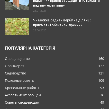
відмінний привід заощадити і отримати
надійну, ефективну...
28.01.2021
Чи можна садити вербу на ділянці:
прикмети і обєктивні причини
25.06.2020
ПОПУЛЯРНА КАТЕГОРІЯ
Овощеводство
160
Оранжерея
122
Садоводство
121
Полезные советы
109
Кровельные работы
93
Ассортимент овощей
76
Советы овощеводам
49