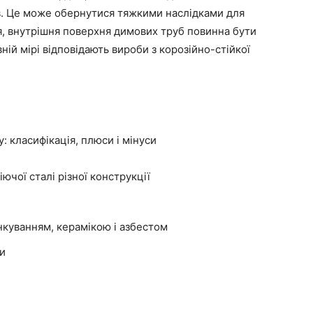
в. Це може обернутися тяжкими наслідками для
я, внутрішня поверхня димових труб повинна бути
ній мірі відповідають вироби з корозійно-стійкої
: класифікація, плюси і мінуси
чої сталі різної конструкції
нкуванням, керамікою і азбестом
ки