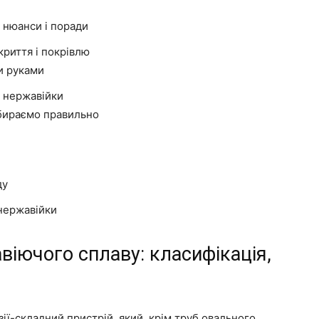
 нюанси і поради
риття і покрівлю
и руками
з нержавійки
ибираємо правильно
ду
нержавійки
віючого сплаву: класифікація,
озії-складний пристрій, який, крім труб овального