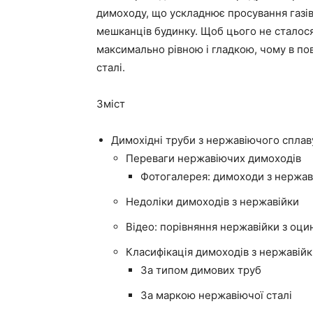
димоходу, що ускладнює просування газі
мешканців будинку. Щоб цього не сталос
максимально рівною і гладкою, чому в пов
сталі.
Зміст
Димохідні труби з нержавіючого сплаву
Переваги нержавіючих димоходів
Фотогалерея: димоходи з нержавію
Недоліки димоходів з нержавійки
Відео: порівняння нержавійки з оци
Класифікація димоходів з нержавій
За типом димових труб
За маркою нержавіючої сталі