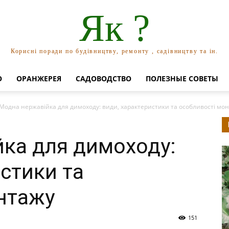
Як ?
Корисні поради по будівництву, ремонту , садівництву та ін.
О
ОРАНЖЕРЕЯ
САДОВОДСТВО
ПОЛЕЗНЫЕ СОВЕТЫ
Модна нержавійка для димоходу: види, характеристики та особливості мо
ка для димоходу:
стики та
нтажу
151