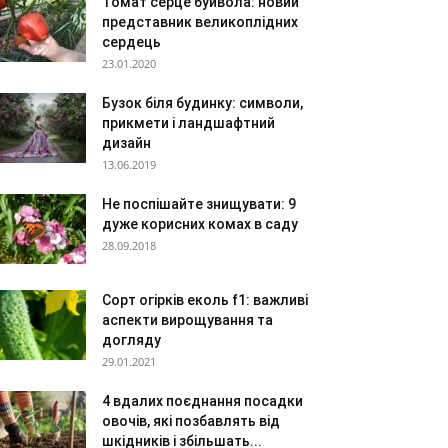
Томат серце буйвола: новий
представник великоплідних
сердець
23.01.2020
Бузок біля будинку: символи,
прикмети і ландшафтний
дизайн
13.06.2019
Не поспішайте знищувати: 9
дуже корисних комах в саду
28.09.2018
Сорт огірків еколь f1: важливі
аспекти вирощування та
догляду
29.01.2021
4 вдалих поєднання посадки
овочів, які позбавлять від
шкідників і збільшать...