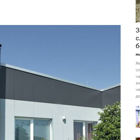
З
с
б
ma
Як
сл
ча
зн
че
до