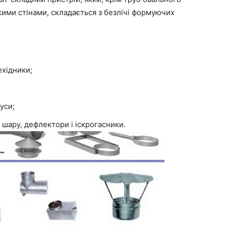
кими стінами, складається з безлічі формуючих
ехідники;
уси;
о шару, дефлектори і іскрогасники.