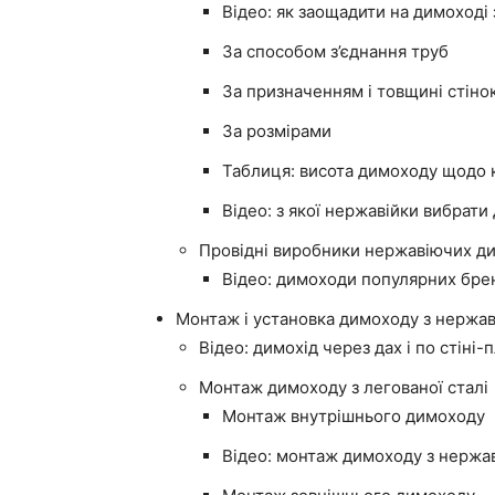
Відео: як заощадити на димоході
За способом з’єднання труб
За призначенням і товщині стіно
За розмірами
Таблиця: висота димоходу щодо к
Відео: з якої нержавійки вибрати
Провідні виробники нержавіючих д
Відео: димоходи популярних брен
Монтаж і установка димоходу з нержав
Відео: димохід через дах і по стіні-
Монтаж димоходу з легованої сталі
Монтаж внутрішнього димоходу
Відео: монтаж димоходу з нержав