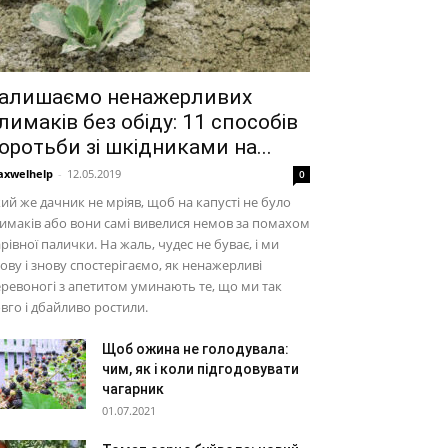
алишаємо ненажерливих
лимаків без обіду: 11 способів
оротьби зі шкідниками на...
xwelhelp
-
12.05.2019
0
ий же дачник не мріяв, щоб на капусті не було
имаків або вони самі вивелися немов за помахом
рівної палички. На жаль, чудес не буває, і ми
ову і знову спостерігаємо, як ненажерливі
ревоногі з апетитом уминають те, що ми так
вго і дбайливо ростили.
Щоб ожина не голодувала:
чим, як і коли підгодовувати
чагарник
01.07.2021