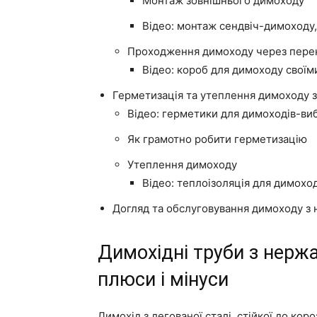
Монтаж зовнішнього димоходу
Відео: монтаж сендвіч-димоходу,
Проходження димоходу через перек
Відео: короб для димоходу своїм
Герметизація та утеплення димоходу 
Відео: герметики для димоходів-в
Як грамотно робити герметизацію
Утеплення димоходу
Відео: теплоізоляція для димохо
Догляд та обслуговування димоходу з 
Димохідні труби з нержа
плюси і мінуси
Димохід з легованої сталі, стійкої до кор