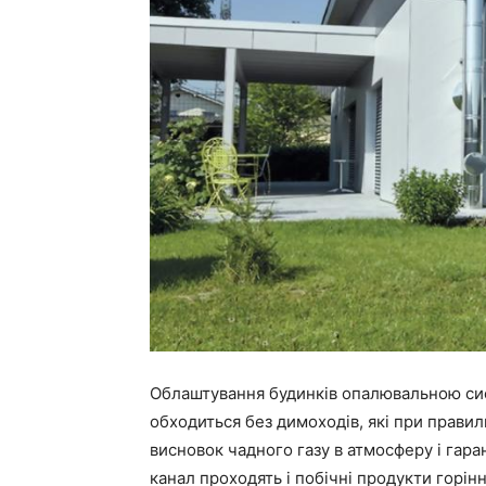
Облаштування будинків опалювальною сис
обходиться без димоходів, які при прави
висновок чадного газу в атмосферу і гар
канал проходять і побічні продукти горінн