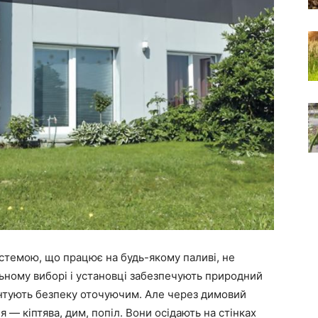
темою, що працює на будь-якому паливі, не
льному виборі і установці забезпечують природний
антують безпеку оточуючим. Але через димовий
я — кіптява, дим, попіл. Вони осідають на стінках