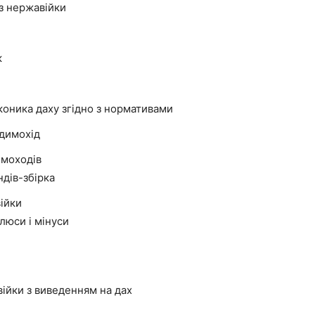
 з нержавійки
к
оника даху згідно з нормативами
 димохід
имоходів
дів-збірка
ійки
плюси і мінуси
ійки з виведенням на дах