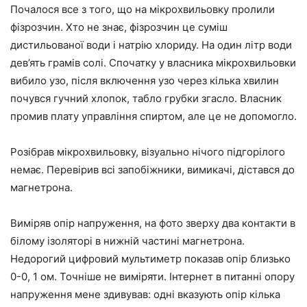
Почалося все з того, що на мікрохвильовку пролили
фізрозчин. Хто не знає, фізрозчин це суміш
дистильованої води і натрію хлориду. На один літр води
дев’ять грамів солі. Спочатку у власника мікрохвильовки
вибило узо, після включення узо через кілька хвилин
почувся гучний хлопок, табло грубки згасло. Власник
промив плату управління спиртом, але це не допомогло.
Розібрав мікрохвильовку, візуально нічого підгорілого
немає. Перевірив всі запобіжники, вимикачі, дістався до
магнетрона.
Виміряв опір напруження, на фото зверху два контакти в
білому ізоляторі в нижній частині магнетрона.
Недорогий цифровий мультиметр показав опір близько
0-0, 1 ом. Точніше не виміряти. Інтернет в питанні опору
напруження мене здивував: одні вказують опір кілька