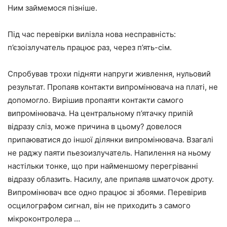
Ним займемося пізніше.
Під час перевірки вилізла нова несправність:
п’єзоізлучатель працює раз, через п’ять-сім.
Спробував трохи підняти напруги живлення, нульовий
результат. Пропаяв контакти випромінювача на платі, не
допомогло. Вирішив пропаяти контакти самого
випромінювача. На центральному п’ятачку припій
відразу сліз, може причина в цьому? довелося
припаюватися до іншої ділянки випромінювача. Взагалі
не раджу паяти пьезоизлучатель. Напилення на ньому
настільки тонке, що при найменшому перегріванні
відразу облазить. Насилу, але припаяв шматочок дроту.
Випромінювач все одно працює зі збоями. Перевірив
осцилографом сигнал, він не приходить з самого
мікроконтролера …