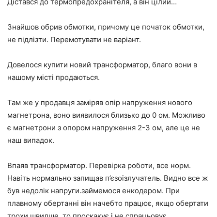
Дістався до термопредохранітеля, а він цілий…
Знайшов обрив обмотки, причому це початок обмотки,
не підлізти. Перемотувати не варіант.
Довелося купити новий трансформатор, благо вони в
нашому місті продаються.
Там же у продавця заміряв опір напруження нового
магнетрона, воно виявилося близько до 0 ом. Можливо
є магнетрони з опором напруження 2-3 ом, але це не
наш випадок.
Впаяв трансформатор. Перевірка роботи, все норм.
Навіть нормально запищав п’єзоізлучатель. Видно все ж
був недолік напруги.займемося енкодером. При
плавному обертанні він начебто працює, якщо обертати
трохи швидше, то проскакує і не спрацьовує.