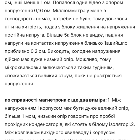
ом, інші менше 1 ом. Попалося одне відео з опором
напруження 0,16 ом. Мілліомметра у мене в
господарстві немає, потреби не було, тому довелося
піти на хитрість, подав з блоку живлення на напруження
постійна напруга. Більше 5а блок не видає, падіння
напруги на контактах напруження близько 1в.вийшло
приблизно 0,2 ом. Виходить, холодне напруження
дійсно має дуже низький опір. Можливо, тому
мікрохвильовки включаються з таким гудінням,
споживається великий струм, поки не розігріється
напруження.
по справності магнетрона є ще два виміри:
1. Між
напруженням і корпусом має бути дуже великий опір,
більше 1 мом, низький опір говорить про пробої
прохідних конденсаторів, які стоять в білому ізоляторі.2.
Між ковпачком вихідного хвилеводу і корпусом