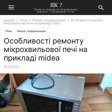
ЯК ?
Корисні поради по будівництву,
ремонту , садівництву та ін.
додому
Різне
Ремонт, модернизация
Особливості ремонту
мікрохвильової печі на прикладі midea
Різне
Ремонт, модернизация
Особливості ремонту
мікрохвильової печі на
прикладі midea
22.10.2021