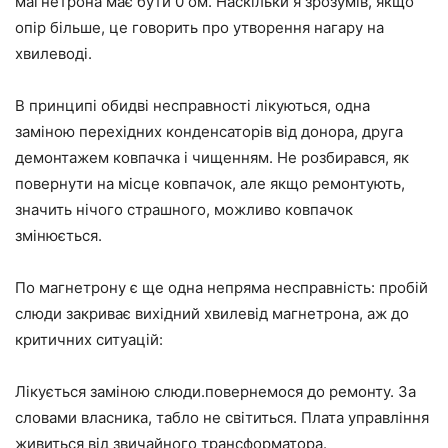
магнетрона має бути 0 ом. Наскільки я зрозумів, якщо
опір більше, це говорить про утворення нагару на
хвилеводі.
В принципі обидві несправності лікуються, одна
заміною перехідних конденсаторів від донора, друга
демонтажем ковпачка і чищенням. Не розбирався, як
повернути на місце ковпачок, але якщо ремонтують,
значить нічого страшного, можливо ковпачок
змінюється.
По магнетрону є ще одна непряма несправність: пробій
слюди закриває вихідний хвилевід магнетрона, аж до
критичних ситуацій:
Лікується заміною слюди.повернемося до ремонту. За
словами власника, табло не світиться. Плата управління
живиться від звичайного трансформатора.