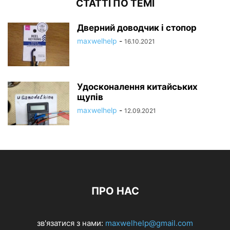
СТАТТІ ПО ТЕМІ
Дверний доводчик і стопор
maxwelhelp
-
16.10.2021
Удосконалення китайських
щупів
maxwelhelp
-
12.09.2021
ПРО НАС
зв'язатися з нами:
maxwelhelp@gmail.com