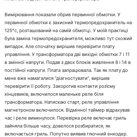
Вимірювання показали обрив первинної обмотки. У
первинної обмотки є захисний термопредохранитель на
125°c, розташований на самій обмотці. У моїй практиці
була заміна термопредохранителя, можливо тут схожий
випадок. Але спочатку вирішив перевірити плату
управління. У трансформатора дві вихідні обмотки 7 і 11
в змінної напруги. Подав з двох блоків живлення 8 і 14 в
постійної напруги. Плата запрацювала. Так як плату до
мене вже намагалися “діагностувати”, вирішив
перевірити її роботу. Закоротив контакти роз’єму
кінцевиків, включилося маленьке реле біля
трансформатора. Натискаю старт, реле управління
магнетроном включилося. Відмінно! таймер відрахував
час і реле вимкнулося. Перевірка реле включає гриль
зайняла більше часу, довелося розбиратися, як
включається гриль. Попутно виявив глючний енкодер.