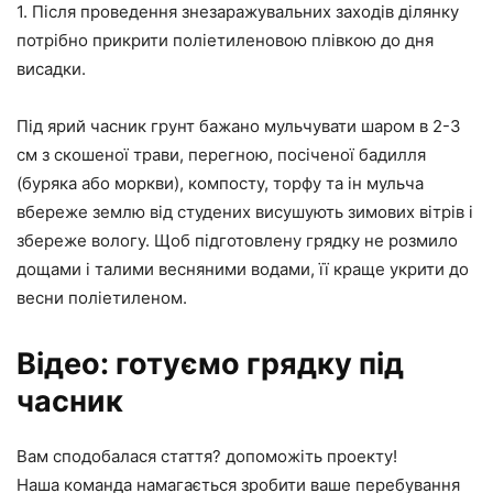
1. Після проведення знезаражувальних заходів ділянку
потрібно прикрити поліетиленовою плівкою до дня
висадки.
Під ярий часник грунт бажано мульчувати шаром в 2-3
см з скошеної трави, перегною, посіченої бадилля
(буряка або моркви), компосту, торфу та ін мульча
вбереже землю від студених висушують зимових вітрів і
збереже вологу. Щоб підготовлену грядку не розмило
дощами і талими весняними водами, її краще укрити до
весни поліетиленом.
Відео: готуємо грядку під
часник
Вам сподобалася стаття? допоможіть проекту!
Наша команда намагається зробити ваше перебування