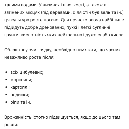
талими водами. У низинах і в вогкості, а також в
затінених місцях (під деревами, біля стін будівель та ін.)
ця культура росте погано. Для пряного овоча найбільше
підійдуть добре дренованих, пухкі і легкі суглинні
грунти, кислотність яких нейтральна і дуже слабо кисла.
Облаштовуючи грядку, необхідно пам’ятати, що часник
неважливо росте після:
всіх цибулевих;
морквини;
картоплі;
редиски;
ріпи та ін.
Врожайність істотно підвищується, якщо до цього там
росли: