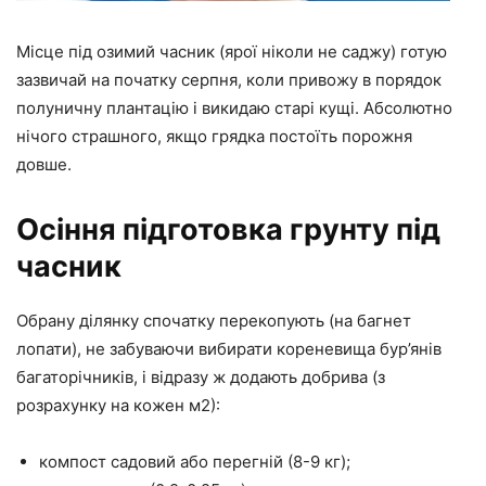
Місце під озимий часник (ярої ніколи не саджу) готую
зазвичай на початку серпня, коли привожу в порядок
полуничну плантацію і викидаю старі кущі. Абсолютно
нічого страшного, якщо грядка постоїть порожня
довше.
Осіння підготовка грунту під
часник
Обрану ділянку спочатку перекопують (на багнет
лопати), не забуваючи вибирати кореневища бур’янів
багаторічників, і відразу ж додають добрива (з
розрахунку на кожен м2):
компост садовий або перегній (8-9 кг);