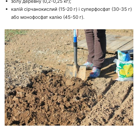
золу деревну (0,2-0,25 кг);
калій сірчанокислий (15-20 г) і суперфосфат (30-35 г)
або монофосфат калію (45-50 г).