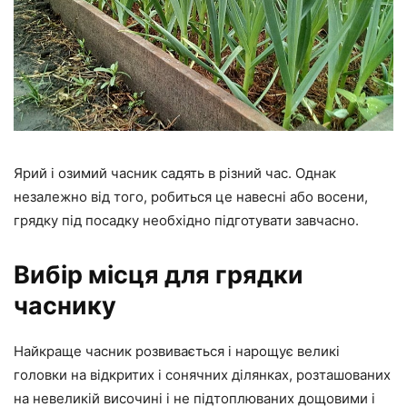
Ярий і озимий часник садять в різний час. Однак
незалежно від того, робиться це навесні або восени,
грядку під посадку необхідно підготувати завчасно.
Вибір місця для грядки
часнику
Найкраще часник розвивається і нарощує великі
головки на відкритих і сонячних ділянках, розташованих
на невеликій височині і не підтоплюваних дощовими і