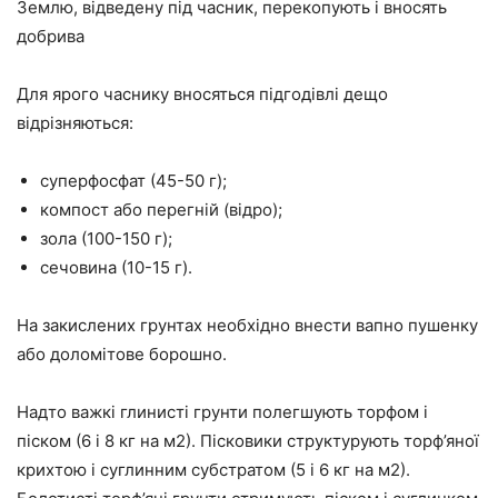
Землю, відведену під часник, перекопують і вносять
добрива
Для ярого часнику вносяться підгодівлі дещо
відрізняються:
суперфосфат (45-50 г);
компост або перегній (відро);
зола (100-150 г);
сечовина (10-15 г).
На закислених грунтах необхідно внести вапно пушенку
або доломітове борошно.
Надто важкі глинисті грунти полегшують торфом і
піском (6 і 8 кг на м2). Пісковики структурують торф’яної
крихтою і суглинним субстратом (5 і 6 кг на м2).