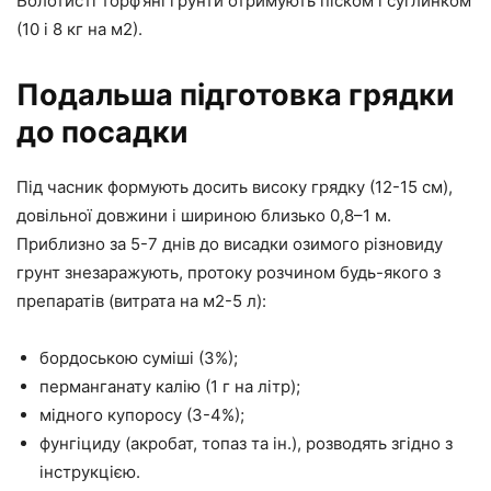
Болотисті торф’яні грунти отримують піском і суглинком
(10 і 8 кг на м2).
Подальша підготовка грядки
до посадки
Під часник формують досить високу грядку (12-15 см),
довільної довжини і шириною близько 0,8–1 м.
Приблизно за 5-7 днів до висадки озимого різновиду
грунт знезаражують, протоку розчином будь-якого з
препаратів (витрата на м2-5 л):
бордоською суміші (3%);
перманганату калію (1 г на літр);
мідного купоросу (3-4%);
фунгіциду (акробат, топаз та ін.), розводять згідно з
інструкцією.