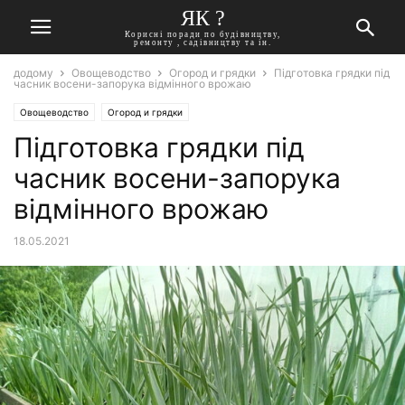
ЯК ?
Корисні поради по будівництву,
ремонту , садівництву та ін.
додому
Овощеводство
Огород и грядки
Підготовка грядки під
часник восени-запорука відмінного врожаю
Овощеводство
Огород и грядки
Підготовка грядки під
часник восени-запорука
відмінного врожаю
18.05.2021