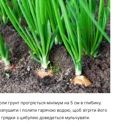
ли грунт прогріється мінімум на 5 см в глибину.
зпушити і полити гарячою водою, щоб зігріти його
у: грядки з цибулею доведеться мульчувати.