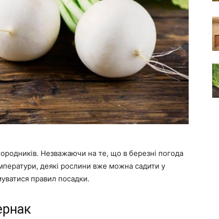
городників. Незважаючи на те, що в березні погода
мператури, деякі рослини вже можна садити у
муватися правил посадки.
ернак