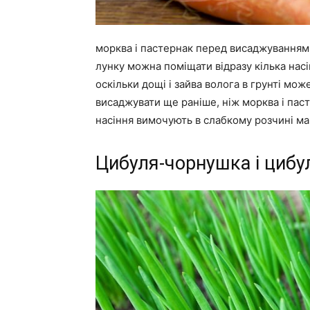
морква і пастернак перед висаджуванням
лунку можна поміщати відразу кілька насі
оскільки дощі і зайва волога в грунті мо
висаджувати ще раніше, ніж морква і пас
насіння вимочують в слабкому розчині ма
Цибуля-чорнушка і цибу