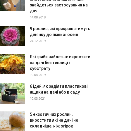
знайдеться застосування на
дачі
14.08.2018
9 рослин, які прикрашатимуть
ділянку до пізньої осені
24.12.2019
Які гриби найлегше виростити
на дачі без теплиці і
субстрату
19.04.2019
6 ідей, як задіяти пластикові
ящики на дачі або в саду
10.03.2021
5 екзотичних рослин,
виростити які на дачі не
складніше, ніж огірок