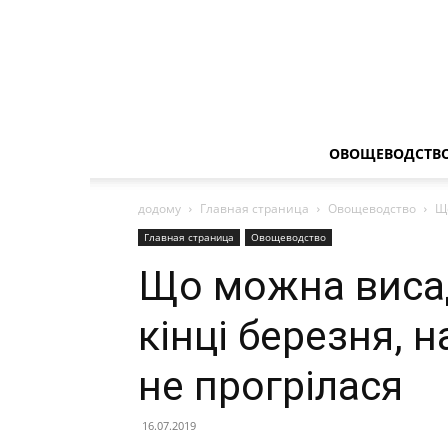
ОВОЩЕВОДСТВ
додому
Главная страница
Овощеводство
Що
Главная страница
Овощеводство
Що можна висад
кінці березня, 
не прогрілася
16.07.2019