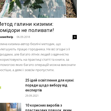
етод галини кизими:
омідори не поливати!
xwelhelp
-
06.09.2018
0
лина кизима-автор безлічі методик, що
легшують працю городника. Не всі згодні з її
дходами, але багато літніх людей з вдячністю
користовують на практиці статті та книги, за
опомогою яких багато операцій можна виконати
остіше, а деякі і зовсім пропустити.
25 ідей освітлення для кухні:
поради щодо вибору від
експертів
29.09.2021
10 корисних виробів з
пластикових пляшок, яким