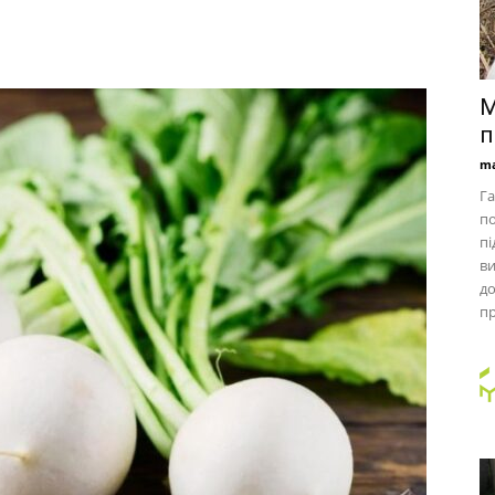
М
п
ma
Га
по
пі
ви
д
пр