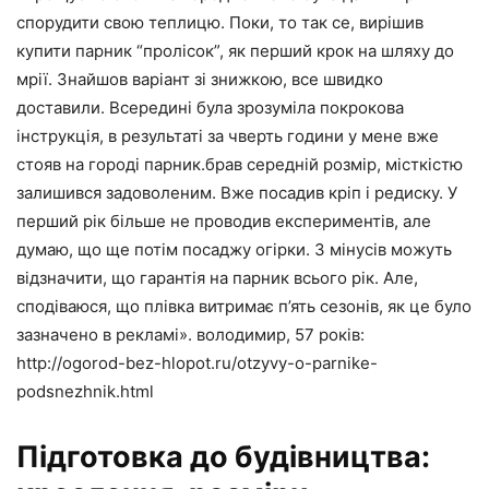
спорудити свою теплицю. Поки, то так се, вирішив
купити парник “пролісок”, як перший крок на шляху до
мрії. Знайшов варіант зі знижкою, все швидко
доставили. Всередині була зрозуміла покрокова
інструкція, в результаті за чверть години у мене вже
стояв на городі парник.брав середній розмір, місткістю
залишився задоволеним. Вже посадив кріп і редиску. У
перший рік більше не проводив експериментів, але
думаю, що ще потім посаджу огірки. З мінусів можуть
відзначити, що гарантія на парник всього рік. Але,
сподіваюся, що плівка витримає п’ять сезонів, як це було
зазначено в рекламі». володимир, 57 років:
http://ogorod-bez-hlopot.ru/otzyvy-o-parnike-
podsnezhnik.html
Підготовка до будівництва: