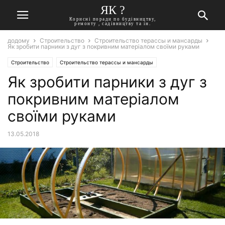
ЯК ?
Корисні поради по будівництву,
ремонту , садівництву та ін.
додому
Строительство
Строительство терассы и мансарды
Як зробити парники з дуг з покривним матеріалом своїми руками
Строительство
Строительство терассы и мансарды
Як зробити парники з дуг з
покривним матеріалом
своїми руками
13.05.2018