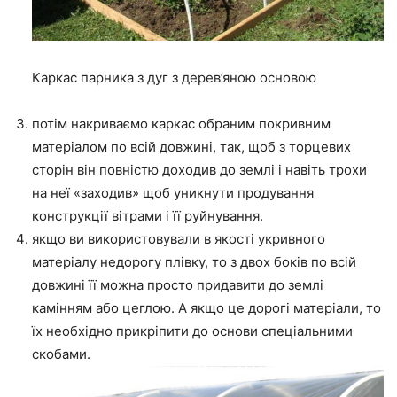
Каркас парника з дуг з дерев’яною основою
потім накриваємо каркас обраним покривним
матеріалом по всій довжині, так, щоб з торцевих
сторін він повністю доходив до землі і навіть трохи
на неї «заходив» щоб уникнути продування
конструкції вітрами і її руйнування.
якщо ви використовували в якості укривного
матеріалу недорогу плівку, то з двох боків по всій
довжині її можна просто придавити до землі
камінням або цеглою. А якщо це дорогі матеріали, то
їх необхідно прикріпити до основи спеціальними
скобами.