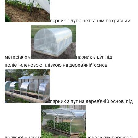
парник з дуг з нетканим покривним
матеріалом
парник з дуг під
поліетиленовою плівкою на дерев’яній основі
парник з дуг на дерев’яній основі під
полікарбонатом
невеликий парник з