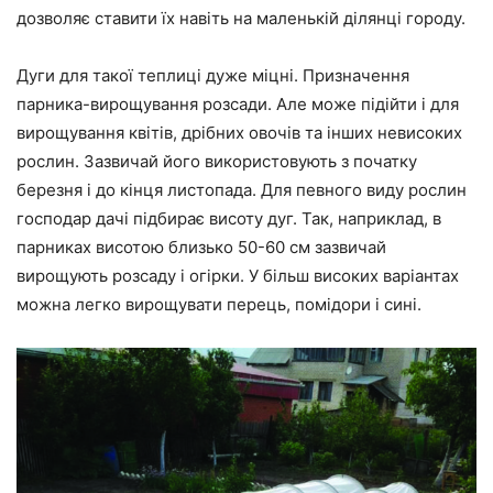
дозволяє ставити їх навіть на маленькій ділянці городу.
Дуги для такої теплиці дуже міцні. Призначення
парника-вирощування розсади. Але може підійти і для
вирощування квітів, дрібних овочів та інших невисоких
рослин. Зазвичай його використовують з початку
березня і до кінця листопада. Для певного виду рослин
господар дачі підбирає висоту дуг. Так, наприклад, в
парниках висотою близько 50-60 см зазвичай
вирощують розсаду і огірки. У більш високих варіантах
можна легко вирощувати перець, помідори і сині.