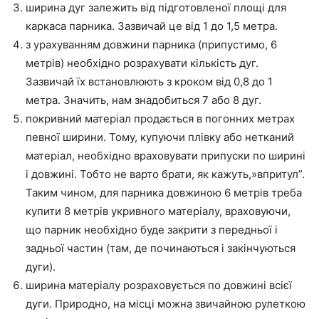
ширина дуг залежить від підготовленої площі для
каркаса парника. Зазвичай це від 1 до 1,5 метра.
з урахуванням довжини парника (припустимо, 6
метрів) необхідно розрахувати кількість дуг.
Зазвичай їх встановлюють з кроком від 0,8 до 1
метра. Значить, нам знадобиться 7 або 8 дуг.
покривний матеріал продається в погонних метрах
певної ширини. Тому, купуючи плівку або нетканий
матеріал, необхідно враховувати припуски по ширині
і довжині. Тобто не варто брати, як кажуть,»впритул”.
Таким чином, для парника довжиною 6 метрів треба
купити 8 метрів укривного матеріалу, враховуючи,
що парник необхідно буде закрити з передньої і
задньої частин (там, де починаються і закінчуються
дуги).
ширина матеріалу розраховується по довжині всієї
дуги. Природно, на місці можна звичайною рулеткою