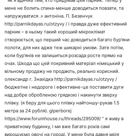
” як я вдячна тим, хто придумав цей парник. Тепер у
мене не болить спина-менше доводиться повзати, та
напружуватися .» антоніна. П. Безенчук
http://parnikdayas.ru/otzyvy / і правда дуже ефективний
парник – в ньому такий хороший мікроклімат
створюється, що перший час доводиться багато бур’яни
полоти, для них адже теж шикарні умови. Зате потім,
коли бур’янів не залишиться розсада росте прямо на
очах. Шкода що цей покривний матеріал німецький у
вільному продажу не продають, реально корисний.
олександр г. Знахідка http://parnikdayas.ru/otzyvy /
бюджетне і недороге і ефективне-це поставити дуги
над добре обробленою грядкою і накинути зверху
плівку. (я беру для цього плівку найтоншу-рукав 1.5
метра за 24 рубля). giperborej
https://www.forumhouse.ru/threads/295009/ ” я живу в
приватному будинку, і ми вже багато років самі
вирощуємо овочі на городі. У мене була давня мрія