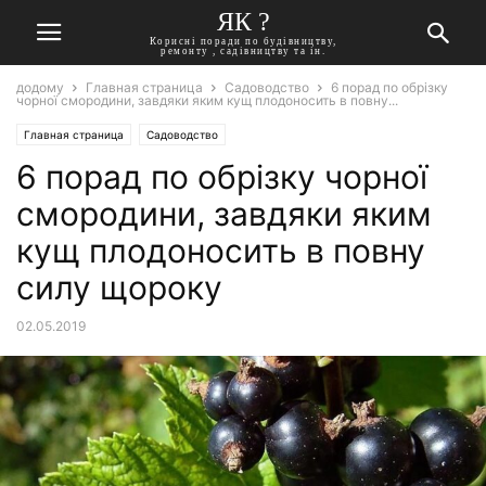
ЯК ?
Корисні поради по будівництву,
ремонту , садівництву та ін.
додому
Главная страница
Садоводство
6 порад по обрізку
чорної смородини, завдяки яким кущ плодоносить в повну...
Главная страница
Садоводство
6 порад по обрізку чорної
смородини, завдяки яким
кущ плодоносить в повну
силу щороку
02.05.2019