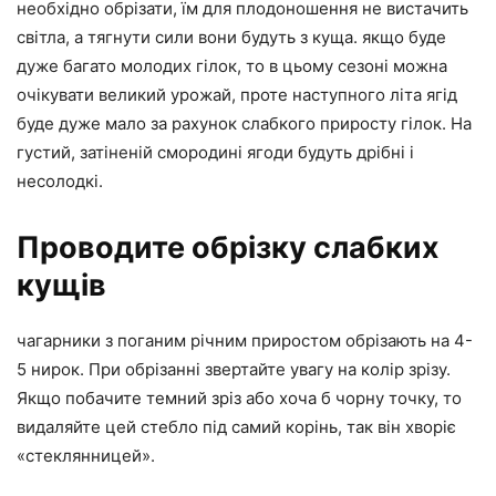
необхідно обрізати, їм для плодоношення не вистачить
світла, а тягнути сили вони будуть з куща. якщо буде
дуже багато молодих гілок, то в цьому сезоні можна
очікувати великий урожай, проте наступного літа ягід
буде дуже мало за рахунок слабкого приросту гілок. На
густий, затіненій смородині ягоди будуть дрібні і
несолодкі.
Проводите обрізку слабких
кущів
чагарники з поганим річним приростом обрізають на 4-
5 нирок. При обрізанні звертайте увагу на колір зрізу.
Якщо побачите темний зріз або хоча б чорну точку, то
видаляйте цей стебло під самий корінь, так він хворіє
«стеклянницей».