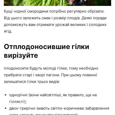
Кущі чорної смородини потрібно регулярно обрізати.
Від цього залежить смак і розмір плодів. Деякі поради
допоможуть вам отримати урожай великих і солодких
ягід.
Отплодоносившие гілки
вирізуйте
плодоносити будуть молоді гілки, тому необхідно
прибрати старі і хворі пагони. При цьому повинні
залишатися гілки трьох видів:
однорічні (вони найсвітліші, як правило, ще не
гіллясті);
двох-трирічні (мають світло-коричневе забарвлення
кори, можуть починати гілкуватися);