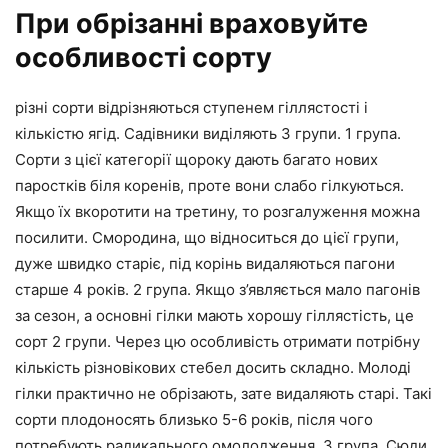
При обрізанні враховуйте
особливості сорту
різні сорти відрізняються ступенем гіллястості і
кількістю ягід. Садівники виділяють 3 групи. 1 група.
Сорти з цієї категорії щороку дають багато нових
паростків біля коренів, проте вони слабо гілкуються.
Якщо їх вкоротити на третину, то розгалуження можна
посилити. Смородина, що відноситься до цієї групи,
дуже швидко старіє, під корінь видаляються пагони
старше 4 років. 2 група. Якщо з’являється мало пагонів
за сезон, а основні гілки мають хорошу гіллястість, це
сорт 2 групи. Через цю особливість отримати потрібну
кількість різновікових стебел досить складно. Молоді
гілки практично не обрізають, зате видаляють старі. Такі
сорти плодоносять близько 5-6 років, після чого
потребують радикального омолодження. 3 група. Сюди