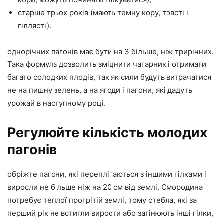
старше трьох років (мають темну кору, товсті і
гіллясті).
однорічних пагонів має бути на 3 більше, ніж трирічних.
Така формула дозволить зміцнити чагарник і отримати
багато солодких плодів, так як сили будуть витрачатися
не на пишну зелень, а на ягоди і пагони, які дадуть
урожай в наступному році.
Регулюйте кількість молодих
пагонів
обріжте пагони, які переплітаються з іншими гілками і
виросли не більше ніж на 20 см від землі. Смородина
потребує теплої прогрітій землі, тому стебла, які за
перший рік не встигли вирости або затінюють інші гілки,