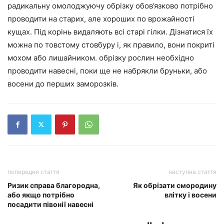
радикальну омолоджуючу обрізку обов’язково потрібно
проводити на старих, але хороших по врожайності
кущах. Під корінь видаляють всі старі гілки. Дізнатися їх
можна по товстому стовбуру і, як правило, вони покриті
мохом або лишайником. обрізку рослин необхідно
проводити навесні, поки ще не набрякли бруньки, або
восени до перших заморозків.
попередня стаття
наступна стаття
Ризик справа благородна,
Як обрізати смородину
або якщо потрібно
влітку і восени
посадити півонії навесні