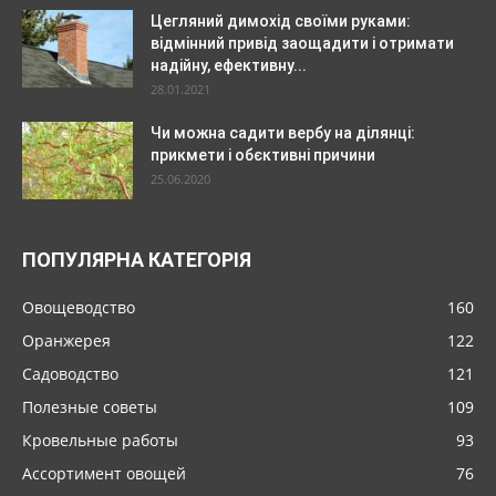
Цегляний димохід своїми руками:
відмінний привід заощадити і отримати
надійну, ефективну...
28.01.2021
Чи можна садити вербу на ділянці:
прикмети і обєктивні причини
25.06.2020
ПОПУЛЯРНА КАТЕГОРІЯ
Овощеводство
160
Оранжерея
122
Садоводство
121
Полезные советы
109
Кровельные работы
93
Ассортимент овощей
76