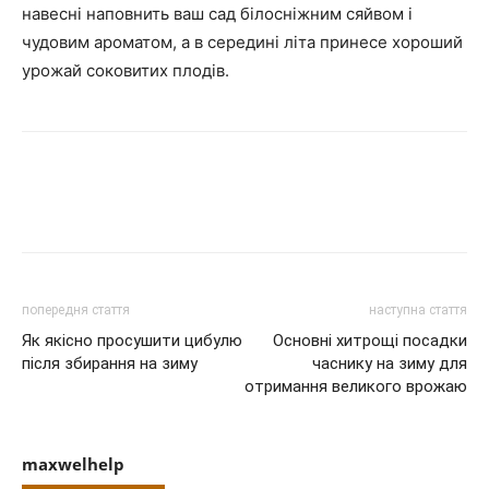
навесні наповнить ваш сад білосніжним сяйвом і
чудовим ароматом, а в середині літа принесе хороший
урожай соковитих плодів.
попередня стаття
наступна стаття
Як якісно просушити цибулю
Основні хитрощі посадки
після збирання на зиму
часнику на зиму для
отримання великого врожаю
maxwelhelp