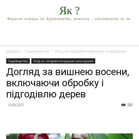
Як ?
Корисні поради по будівництву, ремонту , садівництву та ін.
додому
Садоводство
Уход за плодово-ягодными культурами
Садоводство
Уход за плодово-ягодными культурами
Догляд за вишнею восени,
включаючи обробку і
підгодівлю дерев
12.06.2021
121