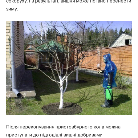
сокоруху, і в результаті, вишня може погано перенести
зиму.
Після перекопування пристовбурного кола можна
приступати до підгодівлі вишні добривами