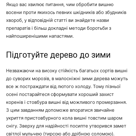
Якщо вас хвилює питання, чим обробити вишню
восени проти якихось певних шкідників або збудників
хвороб, у відповідній статті ви знайдете назви
препаратів і більш докладні методи боротьби з
найпоширенішими напастями.
Підготуйте дерево до зими
Незважаючи на високу стійкість багатьох сортів вишні
до суворих морозів, в малосніжні зими дерева можуть
все ж постраждати від лютого холоду. Тому пізньої
осені постарайтеся сформувати хороший захист
коренів і стовбура вишні від можливого промерзання.
З цим завданням допоможе впоратися звичайне
укриття пристовбурного кола вишні товстим шаром
снігу. Зверху для надійності посипте утворився замет
світлої мульчею (тирсою або дрібною соломою).