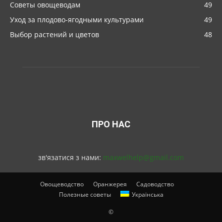
Советы овощеводам
49
Уход за плодово-ягодными культурами
49
Выбор растений и цветов
48
ПРО НАС
зв'язатися з нами:
maxwelhelp@gmail.com
Овощеводство
Оранжерея
Садоводство
Полезные советы
Українська
©