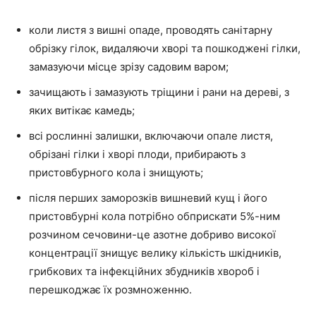
коли листя з вишні опаде, проводять санітарну
обрізку гілок, видаляючи хворі та пошкоджені гілки,
замазуючи місце зрізу садовим варом;
зачищають і замазують тріщини і рани на дереві, з
яких витікає камедь;
всі рослинні залишки, включаючи опале листя,
обрізані гілки і хворі плоди, прибирають з
пристовбурного кола і знищують;
після перших заморозків вишневий кущ і його
пристовбурні кола потрібно обприскати 5%-ним
розчином сечовини-це азотне добриво високої
концентрації знищує велику кількість шкідників,
грибкових та інфекційних збудників хвороб і
перешкоджає їх розмноженню.