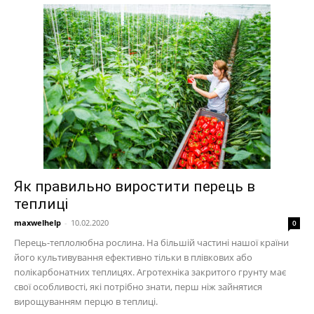
Як правильно виростити перець в
теплиці
maxwelhelp
-
10.02.2020
0
Перець-теплолюбна рослина. На більшій частині нашої країни
його культивування ефективно тільки в плівкових або
полікарбонатних теплицях. Агротехніка закритого грунту має
свої особливості, які потрібно знати, перш ніж зайнятися
вирощуванням перцю в теплиці.