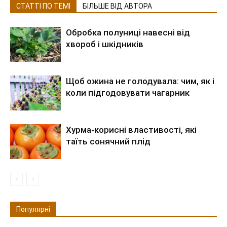
СТАТТІ ПО ТЕМІ
БІЛЬШЕ ВІД АВТОРА
Обробка полуниці навесні від
хвороб і шкідників
Щоб ожина не голодувала: чим, як і
коли підгодовувати чагарник
Хурма-корисні властивості, які
таїть сонячний плід
Популярні