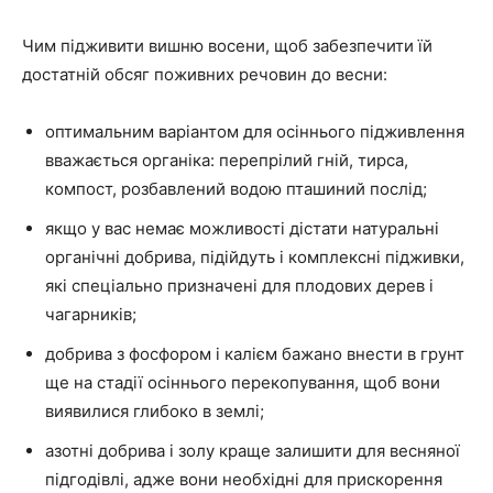
Чим підживити вишню восени, щоб забезпечити їй
достатній обсяг поживних речовин до весни:
оптимальним варіантом для осіннього підживлення
вважається органіка: перепрілий гній, тирса,
компост, розбавлений водою пташиний послід;
якщо у вас немає можливості дістати натуральні
органічні добрива, підійдуть і комплексні підживки,
які спеціально призначені для плодових дерев і
чагарників;
добрива з фосфором і калієм бажано внести в грунт
ще на стадії осіннього перекопування, щоб вони
виявилися глибоко в землі;
азотні добрива і золу краще залишити для весняної
підгодівлі, адже вони необхідні для прискорення