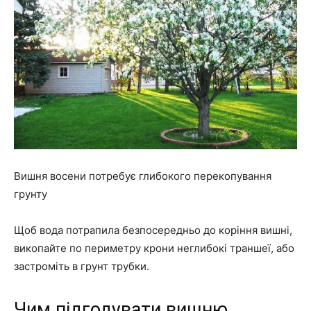
Вишня восени потребує глибокого перекопування
грунту
Щоб вода потрапила безпосередньо до коріння вишні,
викопайте по периметру крони неглибокі траншеї, або
застроміть в грунт трубки.
Чим підгодувати вишню