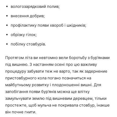
вологозарядковий полив;
внесення добрив;
профілактику появи хвороб і шкідників;
обрізку гілок;
побілку стовбурів.
Протягом літа ви невтомно вели боротьбу з бур’янами
під вишнею. З настанням осені про цю важливу
процедуру забувати теж не варто, так як задернение
пристовбурного кола погано позначиться на
майбутньому розвитку і плодоношенні вишні. Для
запобігання появи бур’янів можна ще влітку
замульчувати землю під вишневим деревцем, тільки
простежте, щоб мульча не покривала стовбур, інакше
він почне гнити.