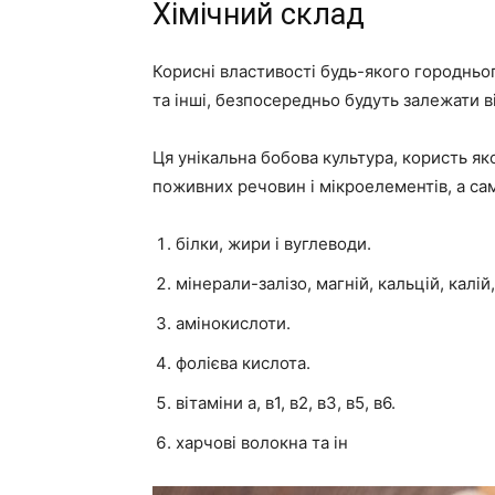
Хімічний склад
Корисні властивості будь-якого городньог
та інші, безпосередньо будуть залежати від
Ця унікальна бобова культура, користь як
поживних речовин і мікроелементів, а са
білки, жири і вуглеводи.
мінерали-залізо, магній, кальцій, калій
амінокислоти.
фолієва кислота.
вітаміни а, в1, в2, в3, в5, в6.
харчові волокна та ін