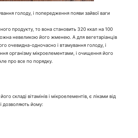
вання голоду, і попередження появи зайвої ваги
ного продукту, то вона становить 320 ккал на 100
можна невеликою його жменею. А для вегетаріанців
його очевидна-одночасно і втамування голоду, і
ення організму мікроелементами, і очищення його
Але про все по порядку.
його складі вітамінів і мікроелементів, є ліками від
ті дозволяють йому: