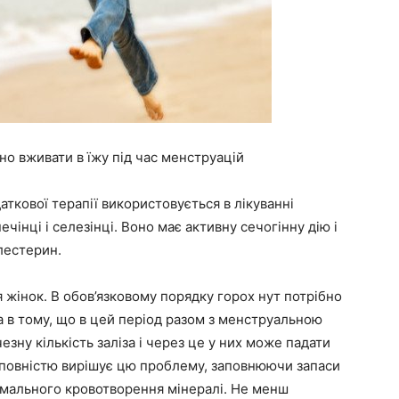
но вживати в їжу під час менструацій
аткової терапії використовується в лікуванні
ечінці і селезінці. Воно має активну сечогінну дію і
лестерин.
 жінок. В обов’язковому порядку горох нут потрібно
а в тому, що в цей період разом з менструальною
ну кількість заліза і через це у них може падати
а повністю вирішує цю проблему, заповнюючи запаси
рмального кровотворення мінералі. Не менш