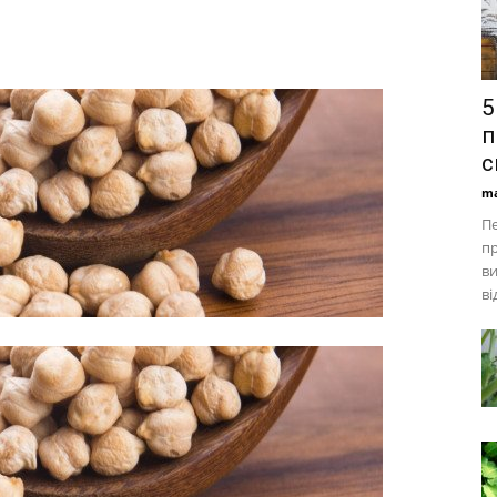
5
п
с
ma
Пе
пр
ви
ві