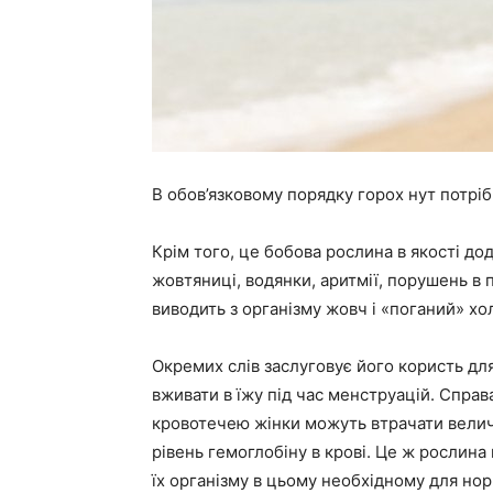
В обов’язковому порядку горох нут потріб
Крім того, це бобова рослина в якості дод
жовтяниці, водянки, аритмії, порушень в п
виводить з організму жовч і «поганий» хо
Окремих слів заслуговує його користь для
вживати в їжу під час менструацій. Справ
кровотечею жінки можуть втрачати величез
рівень гемоглобіну в крові. Це ж рослин
їх організму в цьому необхідному для но