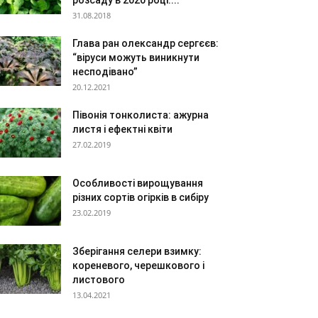
розсаду в 2020 році:...
31.08.2018
Глава ран олександр сергєєв:
“віруси можуть виникнути
несподівано”
20.12.2021
Півонія тонколиста: ажурна
листя і ефектні квіти
27.02.2019
Особливості вирощування
різних сортів огірків в сибіру
23.02.2019
Зберігання селери взимку:
кореневого, черешкового і
листового
13.04.2021