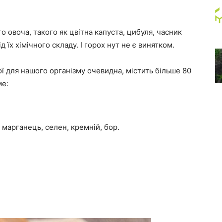
о овоча, такого як цвітна капуста, цибуля, часник
 їх хімічного складу. І горох нут не є винятком.
ої для нашого організму очевидна, містить більше 80
ме:
, марганець, селен, кремній, бор.