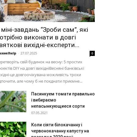
 міні-завдань “Зроби сам”, які
отрібно виконати в довгі
вяткові вихідні-експерти...
xwelhelp
-
27.07.2025
0
ретворіть свій будинок на весну: 5 простих
оектів DIY на довгі вихідніВесняні банківські
хідні-це довгоочікувана можливість трохи
дпочити, але чому б не поєднати приємне...
Пасинкуем томати правильно
і вибираємо
непасынкующиеся сорти
07.05.2021
Коли сіяти білокачанну і
червонокачанну капусту на