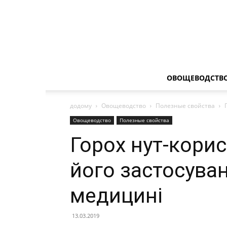
ОВОЩЕВОДСТВ
додому
Овощеводство
Полезные свойства
Овощеводство
Полезные свойства
Горох нут-корис
його застосува
медицині
13.03.2019