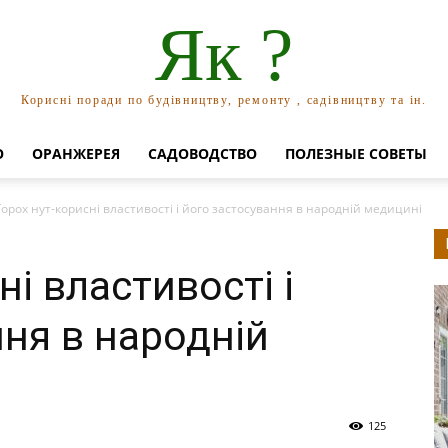
Як ?
Корисні поради по будівництву, ремонту , садівництву та ін.
О
ОРАНЖЕРЕЯ
САДОВОДСТВО
ПОЛЕЗНЫЕ СОВЕТЫ
Горох нут-корисні властивості і його застосування в народній медицині
ні властивості і
ння в народній
125