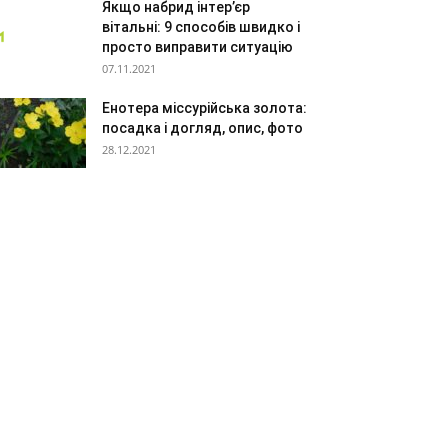
Якщо набрид інтер’єр
вітальні: 9 способів швидко і
просто виправити ситуацію
07.11.2021
Енотера міссурійська золота:
посадка і догляд, опис, фото
28.12.2021