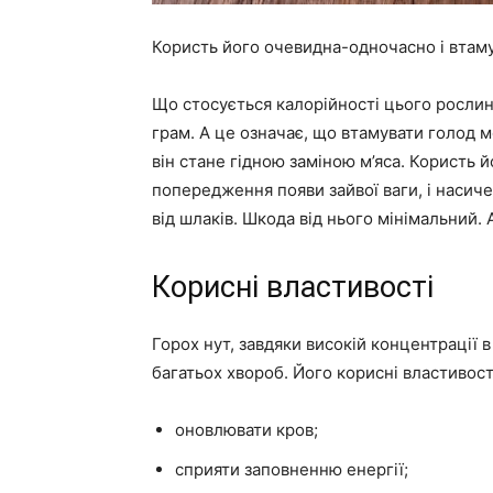
Користь його очевидна-одночасно і втаму
Що стосується калорійності цього рослин
грам. А це означає, що втамувати голод 
він стане гідною заміною м’яса. Користь 
попередження появи зайвої ваги, і насич
від шлаків. Шкода від нього мінімальний. 
Корисні властивості
Горох нут, завдяки високій концентрації в 
багатьох хвороб. Його корисні властивос
оновлювати кров;
сприяти заповненню енергії;