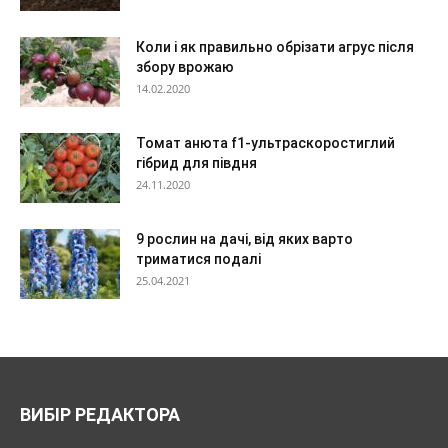
Коли і як правильно обрізати агрус після
збору врожаю
14.02.2020
Томат анюта f1-ультраскоростиглий
гібрид для півдня
24.11.2020
9 рослин на дачі, від яких варто
триматися подалі
25.04.2021
ВИБІР РЕДАКТОРА