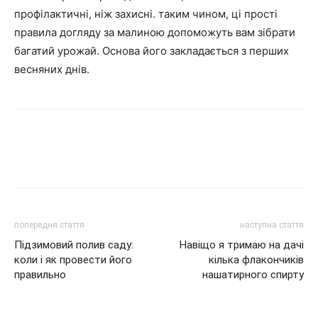
профілактичні, ніж захисні. таким чином, ці прості
правила догляду за малиною допоможуть вам зібрати
багатий урожай. Основа його закладається з перших
весняних днів.
попередня стаття
наступна стаття
Підзимовий полив саду:
Навіщо я тримаю на дачі
коли і як провести його
кілька флакончиків
правильно
нашатирного спирту