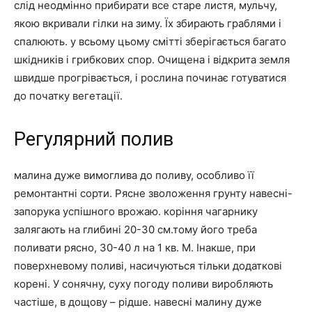
слід неодмінно прибирати все старе листя, мульчу,
якою вкривали гілки на зиму. Їх збирають граблями і
спалюють. у всьому цьому смітті зберігається багато
шкідників і грибкових спор. Очищена і відкрита земля
швидше прогрівається, і рослина починає готуватися
до початку вегетації.
Регулярний полив
малина дуже вимоглива до поливу, особливо її
ремонтантні сорти. Рясне зволоження грунту навесні-
запорука успішного врожаю. коріння чагарнику
залягають на глибині 20-30 см.тому його треба
поливати рясно, 30-40 л на 1 кв. М. Інакше, при
поверхневому поливі, насичуються тільки додаткові
корені. У сонячну, суху погоду поливи виробляють
частіше, в дощову – рідше. навесні малину дуже