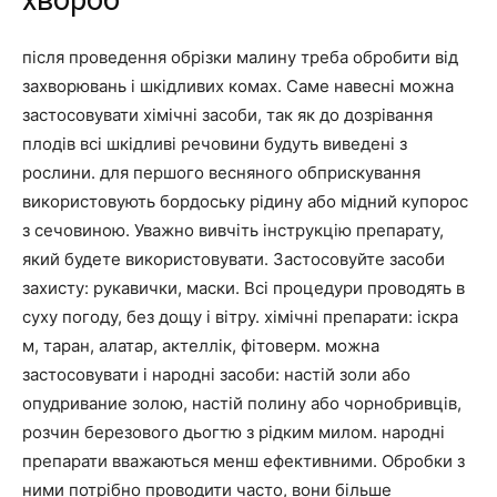
після проведення обрізки малину треба обробити від
захворювань і шкідливих комах. Саме навесні можна
застосовувати хімічні засоби, так як до дозрівання
плодів всі шкідливі речовини будуть виведені з
рослини. для першого весняного обприскування
використовують бордоську рідину або мідний купорос
з сечовиною. Уважно вивчіть інструкцію препарату,
який будете використовувати. Застосовуйте засоби
захисту: рукавички, маски. Всі процедури проводять в
суху погоду, без дощу і вітру. хімічні препарати: іскра
м, таран, алатар, актеллік, фітоверм. можна
застосовувати і народні засоби: настій золи або
опудривание золою, настій полину або чорнобривців,
розчин березового дьогтю з рідким милом. народні
препарати вважаються менш ефективними. Обробки з
ними потрібно проводити часто, вони більше