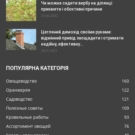
Чи можна садити вербу на ділянці:
прикмети і обєктивні причини
25.06.2020
Цегляний димохід своїми руками:
відмінний привід заощадити і отримати
надійну, ефективну...
28.01.2021
ПОПУЛЯРНА КАТЕГОРІЯ
Овощеводство
160
Оранжерея
122
Садоводство
121
Полезные советы
109
Кровельные работы
93
Ассортимент овощей
76