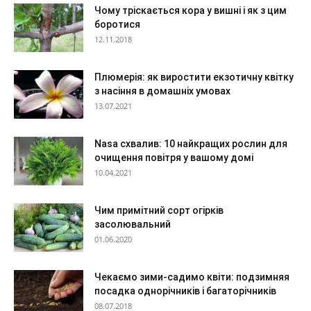
Чому тріскається кора у вишні і як з цим
боротися
12.11.2018
Плюмерія: як виростити екзотичну квітку
з насіння в домашніх умовах
13.07.2021
Nasa схвалив: 10 найкращих рослин для
очищення повітря у вашому домі
10.04.2021
Чим примітний сорт огірків
засолювальний
01.06.2020
Чекаємо зими-садимо квіти: подзимняя
посадка однорічників і багаторічників
08.07.2018