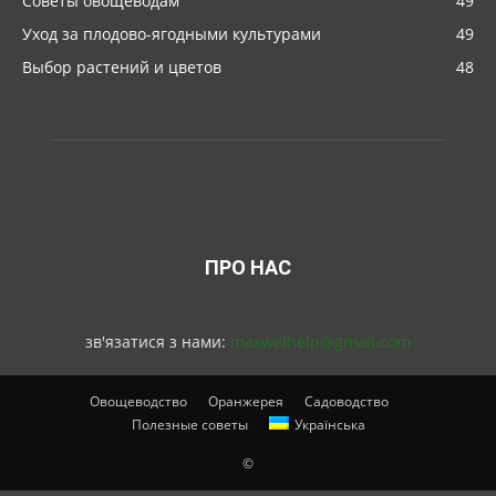
Советы овощеводам
49
Уход за плодово-ягодными культурами
49
Выбор растений и цветов
48
ПРО НАС
зв'язатися з нами:
maxwelhelp@gmail.com
Овощеводство
Оранжерея
Садоводство
Полезные советы
Українська
©