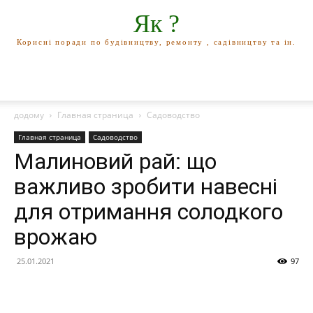
Як ?
Корисні поради по будівництву, ремонту , садівництву та ін.
додому
Главная страница
Садоводство
Главная страница
Садоводство
Малиновий рай: що
важливо зробити навесні
для отримання солодкого
врожаю
25.01.2021
97