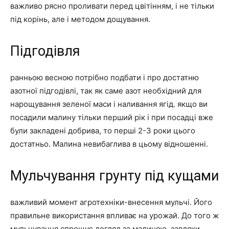
важливо рясно проливати перед цвітінням, і не тільки
під корінь, але і методом дощування.
Підгодівля
ранньою весною потрібно подбати і про достатню
азотної підгодівлі, так як саме азот необхідний для
нарощування зеленої маси і наливання ягід. якщо ви
посадили малину тільки перший рік і при посадці вже
були закладені добрива, то перші 2-3 роки цього
достатньо. Малина невибаглива в цьому відношенні.
Мульчування грунту під кущами
важливий момент агротехніки-внесення мульчі. Його
правильне використання впливає на урожай. До того ж
мульчування спрощує догляд за малиною. завдяки