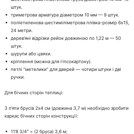
штук.
триметрова арматура діаметром 10 мм — 9 штук.
поліетиленова шестиміліметрова плівка-розмір 6х15,
24 метри.
дерев’яні відрізки рейок довжиною по 1,22 м — 50
штук.
шурупи або цвяхи.
кріплення (можна для гіпсокартону).
петлі “метелики” для дверей — чотири штуки і дві
ручки.
Для бічних сторін теплиці:
З п’яти брусів 2х4 см (довжина 3,7 м) необхідно зробити
каркас бічних сторін конструкції:
11’8 3/4″ = (2 бруса) 3,6 м;