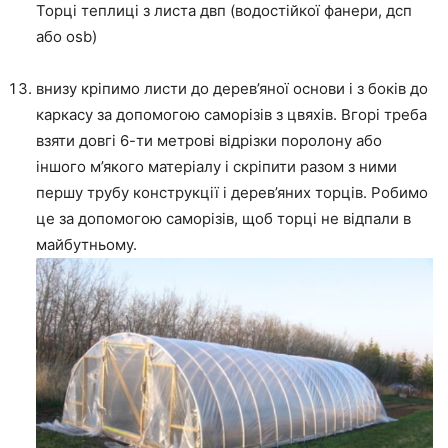
Торці теплиці з листа двп (водостійкої фанери, дсп
або osb)
внизу кріпимо листи до дерев’яної основи і з боків до
каркасу за допомогою саморізів з цвяхів. Вгорі треба
взяти довгі 6-ти метрові відрізки поролону або
іншого м’якого матеріалу і скріпити разом з ними
першу трубу конструкції і дерев’яних торців. Робимо
це за допомогою саморізів, щоб торці не відпали в
майбутньому.