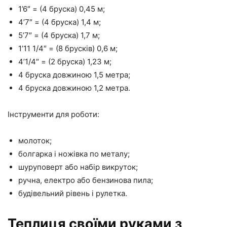
1’6″ = (4 бруска) 0,45 м;
4’7″ = (4 бруска) 1,4 м;
5’7″ = (4 бруска) 1,7 м;
1’11 1/4″ = (8 брусків) 0,6 м;
4’1/4″ = (2 бруска) 1,23 м;
4 бруска довжиною 1,5 метра;
4 бруска довжиною 1,2 метра.
Інструменти для роботи:
молоток;
болгарка і ножівка по металу;
шуруповерт або набір викруток;
ручна, електро або бензинова пила;
будівельний рівень і рулетка.
Теплиця своїми руками з