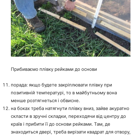
Прибиваємо плівку рейками до основи
порада: якщо будете закріплювати плівку при
позитивній температурі, то в майбутньому вона
менше розтягнеться і обвисне.
на боках треба натягнути плівку вниз, зайве акуратно
скласти в зручні складки, переходячи від центру до
країв і прибити її до основи рейками. Там, де
знаходиться двері, треба вирізати квадрат для отвору,