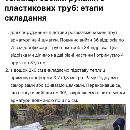
пластикових труб: етапи
складання
для спорудження підстави розрізаємо кожен прут
арматури на 4 шматки. Повинно вийти 36 відрізків по
75 см.для фіксації труб нам треба 34 відрізка. Два
відрізка ми ділимо на дві рівні частини і отримуємо 4
прута по 37,5 см.
з дощок 2х6 см викладаємо підставу теплиці
прямокутної форми 3,7х9,8 метра. Раму з’єднуємо
саморізами або збиваємо цвяхами. Переконавшись,
що всі кути вийшли по 90°, закріплюємо в них шматки
арматури довжиною по 37,5 см.