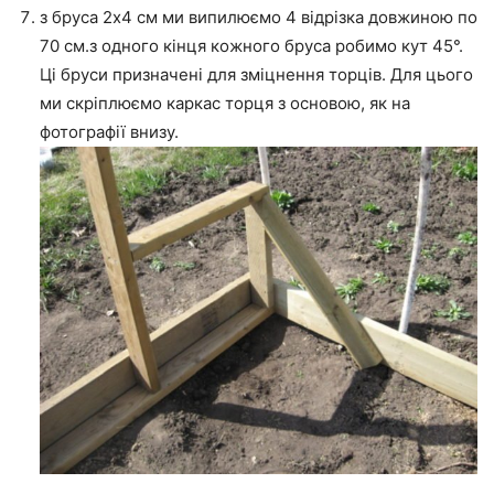
з бруса 2х4 см ми випилюємо 4 відрізка довжиною по
70 см.з одного кінця кожного бруса робимо кут 45°.
Ці бруси призначені для зміцнення торців. Для цього
ми скріплюємо каркас торця з основою, як на
фотографії внизу.