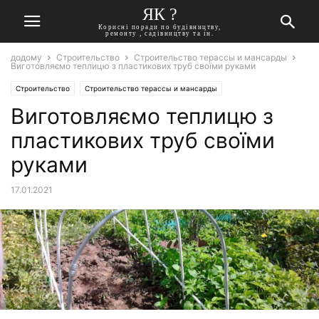
ЯК ?
Корисні поради по будівництву,
ремонту , садівництву та ін.
додому
Строительство
Строительство терассы и мансарды
Виготовляємо теплицю з пластикових труб своїми руками
Строительство
Строительство терассы и мансарды
Виготовляємо теплицю з
пластикових труб своїми
руками
17.01.2021