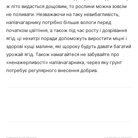
ж літо видасться дощовим, то рослини можна зовсім
не поливати. Незважаючи на таку невибагливість,
напівчагарнику потрібно більше вологи перед
початком цвітіння, а також під час росту і дозрівання
ягід. ці нехитрі поради допоможуть виростити міцні і
здорові кущі малини, які щороку будуть давати багатий
урожай ягід. Також намагайтеся не забувайте про
«ненажерливості» напівчагарника, через яку грунт
потребує регулярного внесення добрив.
попередня стаття
наступна стаття