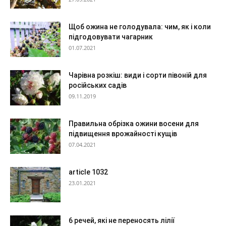
Щоб ожина не голодувала: чим, як і коли
підгодовувати чагарник
01.07.2021
Чарівна розкіш: види і сорти півоній для
російських садів
09.11.2019
Правильна обрізка ожини восени для
підвищення врожайності кущів
07.04.2021
article 1032
23.01.2021
6 речей, які не переносять лілії