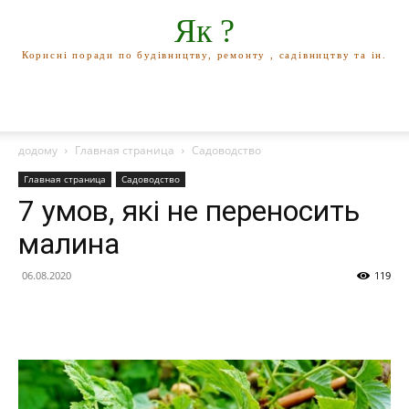
Як ?
Корисні поради по будівництву, ремонту , садівництву та ін.
додому
Главная страница
Садоводство
Главная страница
Садоводство
7 умов, які не переносить
малина
06.08.2020
119