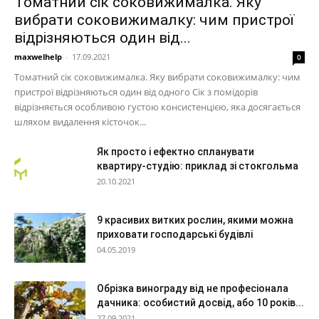
Томатний сік соковижималка. Яку
вибрати соковижималку: чим пристрої
відрізняються один від...
maxwelhelp
-
17.09.2021
0
Томатний сік соковижималка. Яку вибрати соковижималку: чим
пристрої відрізняються один від одного Сік з помідорів
відрізняється особливою густою консистенцією, яка досягається
шляхом видалення кісточок...
Як просто і ефектно спланувати
квартиру-студію: приклад зі стокгольма
20.10.2021
9 красивих витких рослин, якими можна
приховати господарські будівлі
04.05.2019
Обрізка винограду від не професіонала
дачника: особистий досвід, або 10 років...
27.09.2021