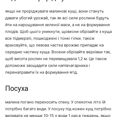
якщо не проріджувати малинові кущі, вони стануть
давати убогий урожай, так як всі сили рослини будуть
йти на нарощування зеленої маси, а не на формування
плодів. Щоб цього уникнути, щовесни обрізайте з куща
все підмерзлі, пошкоджені і тонкі гілки. також
враховуйте, що левова частка врожаю припадає на
середню частину куща. Восени обрізайте верхівки так,
щоб висота рослин не перевищувала 1,2 м. Це також
допоможе заощадити сили напівчагарника і
перенаправити їх на формування ягід.
Посуха
малина погано переносить спеку. У спекотне літо їй
потрібно багато води. У посуху під кожен кущ потрібно
виливати не менше 10-15 л води 1 раз в тиждень. якщо