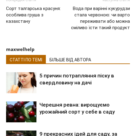
Сорт талгарська красуня:
Вода при варінні кукурудзи
особлива груша з
стала червоною: чи варто
казахстану
переживати або можна
сміливо їсти такий продукт
maxwelhelp
СТАТТІ ПО ТЕМІ
БІЛЬШЕ ВІД АВТОРА
5 причин потрапляння піску в
свердловину на дачі
Черешня ревна: вирощуємо
урожайний сорт у себе в саду
9 прекрасних ідей для саду, за