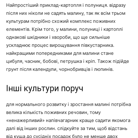
Найпростіший приклад-картопля і полуниця. відразу
після них ніколи не садять малину, так як всім трьом
культурам потрібно схожий комплекс поживних
елементів. Крім того, у малини, полуниці і картоплі
однакові шкідники і хвороби, що ще сильніше
ускладнює процес вирощування півкустарника.
найкращими попередниками для малини стане
цибуля, часник, бобові, петрушка і кріп. Також підійде
грунт після календули, чорнобривців і люпинів.
Інші культури поруч
для нормального розвитку і зростання малині потрібна
велика кількість поживних речовин, тому
«ненажерливий» напівчагарник краще садити якомога
далі від інших рослин. слідкуйте за тим, щоб відстань
від куща до сусідніх посадок було не менше двох