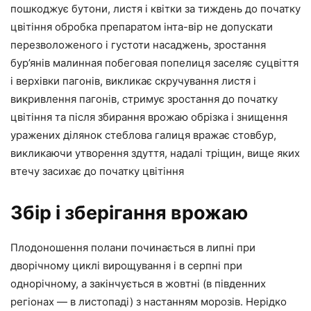
пошкоджує бутони, листя і квітки за тиждень до початку
цвітіння обробка препаратом інта-вір не допускати
перезволоженого і густоти насаджень, зростання
бур’янів малинная побеговая попелиця заселяє суцвіття
і верхівки пагонів, викликає скручування листя і
викривлення пагонів, стримує зростання до початку
цвітіння та після збирання врожаю обрізка і знищення
уражених ділянок стеблова галиця вражає стовбур,
викликаючи утворення здуття, надалі тріщин, вище яких
втечу засихає до початку цвітіння
Збір і зберігання врожаю
Плодоношення полани починається в липні при
дворічному циклі вирощування і в серпні при
однорічному, а закінчується в жовтні (в південних
регіонах — в листопаді) з настанням морозів. Нерідко