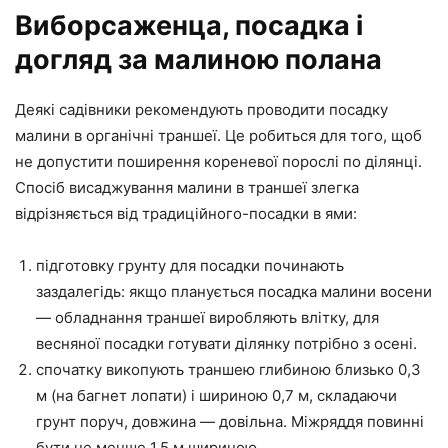
Виборсаженца, посадка і
догляд за малиною полана
Деякі садівники рекомендують проводити посадку
малини в органічні траншеї. Це робиться для того, щоб
не допустити поширення кореневої порослі по ділянці.
Спосіб висаджування малини в траншеї злегка
відрізняється від традиційного-посадки в ями:
підготовку грунту для посадки починають
заздалегідь: якщо планується посадка малини восени
— обладнання траншеї виробляють влітку, для
весняної посадки готувати ділянку потрібно з осені.
спочатку викопують траншею глибиною близько 0,3
м (на багнет лопати) і шириною 0,7 м, складаючи
грунт поруч, довжина — довільна. Міжряддя повинні
бути не менше 1,5 м шириною.