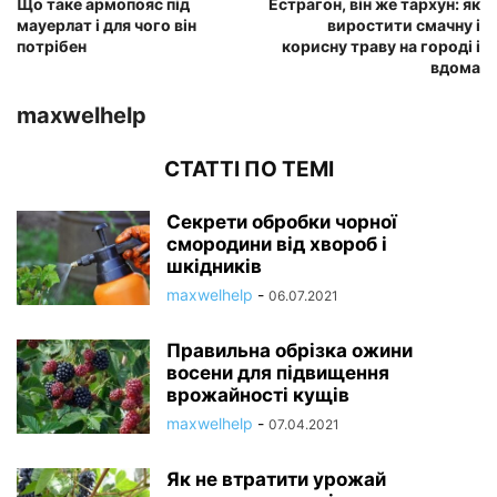
Що таке армопояс під
Естрагон, він же тархун: як
мауерлат і для чого він
виростити смачну і
потрібен
корисну траву на городі і
вдома
maxwelhelp
СТАТТІ ПО ТЕМІ
Секрети обробки чорної
смородини від хвороб і
шкідників
maxwelhelp
-
06.07.2021
Правильна обрізка ожини
восени для підвищення
врожайності кущів
maxwelhelp
-
07.04.2021
Як не втратити урожай