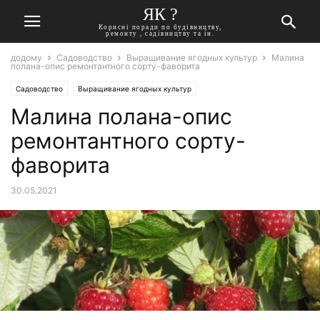
ЯК ?
Корисні поради по будівництву,
ремонту , садівництву та ін.
додому
Садоводство
Выращивание ягодных культур
Малина
полана-опис ремонтантного сорту-фаворита
Садоводство
Выращивание ягодных культур
Малина полана-опис
ремонтантного сорту-
фаворита
30.05.2021