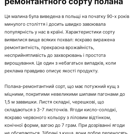
ремонтантного сорту полана
Ця малина була виведена в польщі на початку 90-х років
минулого століття і досить швидко завоювала
популярність у нас в країні. Характеристики сорту
виявилися вище всяких похвал: яскраво виражена
ремонтантність, прекрасна врожайність,
несприйнятливість до захворювань і простота
вирощування. Це один з небагатьох випадків, коли
реклама правдиво описує якості продукту.
Полана-ремонтантний сорт, що має потужний кущ з
міцними, покритими невеликими шипами пагонами до
1,5 м заввишки. Листя складні, черешкові, що
складаються з 3-7 листочків. Ягоди кисло-солодкі,
яскраво червоного кольору з ліловим відтінком,
конічної форми, вагою до 7 грам. При дозріванні ягоди
не обсипаються. Зібрані з куща, вони добре переносять