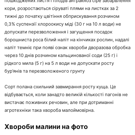
пошкоджених листя і плодів антракноз сіре забарвлення
кори, розростаються сіруваті плями на листках за 2
тижні до початку цвітіння обприскування розчином
0,3% суспензії хлороокису міді (30 г на 10 л води) не
допускати перезволоження і загущення посадок
борошниста роса білий наліт на кінчиках рослин, надалі
наліт темніє при появі ознак хвороби дворазова обробка
через 10 днів розчином кальцинованої соди (25 г) і
рідкого мила (5 г) на 5 л води не допускати росту
бур’янів та перезволоженого грунту
Сорт полана схильний завмирання росту куща. Це
відбувається, коли занадто великій кількості пагонів не
вистачає поживних речовин, але при дотриманні
агротехніки така хвороба малоймовірна.
Хвороби малини на фото