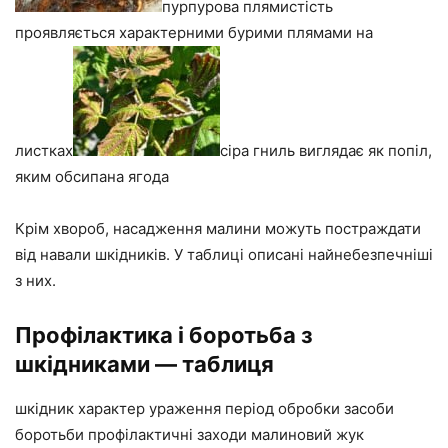
пурпурова плямистість
проявляється характерними бурими плямами на
листках
сіра гниль виглядає як попіл,
яким обсипана ягода
Крім хвороб, насадження малини можуть постраждати
від навали шкідників. У таблиці описані найнебезпечніші
з них.
Профілактика і боротьба з
шкідниками — таблиця
шкідник характер ураження період обробки засоби
боротьби профілактичні заходи малиновий жук