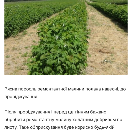
Рясна поросль ремонтантної малини полана навесні, до
проріджування
Після проріджування і перед цвітінням бажано
обробити ремонтантну малину хелатним добривом по
листу. Таке обприскування буде корисно будь-якій