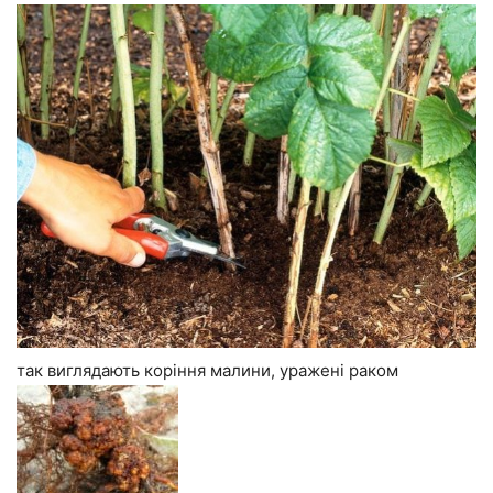
так виглядають коріння малини, уражені раком