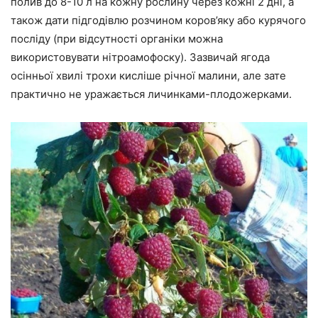
полив до 8-10 л на кожну рослину через кожні 2 дні, а
також дати підгодівлю розчином коров’яку або курячого
посліду (при відсутності органіки можна
використовувати нітроамофоску). Зазвичай ягода
осінньої хвилі трохи кисліше річної малини, але зате
практично не уражається личинками-плодожерками.