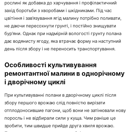
рослині як добавка до харчування і профілактичний
захід боротьби з хворобами і шкідниками. Під час
цвітіння і зав’язування ягід малину потрібно поливати,
не даючи пересохнути грунті, і постійно знищувати
бур’яни. Однак при надмірній вологості грунту полана
дає водянисту ягоду, яка втрачає форму на наступний
день після збору і не переносить транспортування.
Особливості культивування
ремонтантної малини в однорічному
і дворічному циклі
При культивуванні полани в дворічному циклі після
збору першого врожаю слід повністю вирізати
отплодоносившие пагони, щоб вони не затінювали нову
поросль і не відбирали сили у куща. Чим раніше це
зробити, тим швидше прийде друга хвиля врожаю.