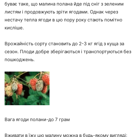
буває таке, що малина полана йде під сніг з зеленим
листям і продовжують зріти ягодами. Однак через
нестачу тепла ягоди в цю пору року стають помітно
кисліше.
Врожайність сорту становить до 2-3 кг ягід з куща за
сезон. Плоди добре зберігаються і транспортуються без
пошкоджень.
Вага ягоди полани-до 7 грам
Вживати в їжу цю малину можна в будь-якому вигляді: