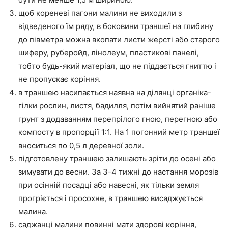
щоб кореневі пагони малини не виходили з
відведеного їм ряду, в боковини траншеї на глибину
до півметра можна вкопати листи жерсті або старого
шиферу, руберойд, лінолеум, пластикові панелі,
тобто будь-який матеріал, що не піддається гниттю і
не пропускає коріння.
в траншею насипається наявна на ділянці органіка-
гілки рослин, листя, бадилля, потім вийнятий раніше
грунт з додаванням перепрілого гною, перегною або
компосту в пропорції 1:1. На 1 погонний метр траншеї
вноситься по 0,5 л деревної золи.
підготовлену траншею залишають зріти до осені або
зимувати до весни. За 3-4 тижні до настання морозів
при осінній посадці або навесні, як тільки земля
прогріється і просохне, в траншею висаджується
малина.
саджанці малини повинні мати здорові коріння,