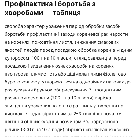
Профілактика і боротьба з
хворобами — таблиця
хвороба характер ураження період обробки засоби
боротьби профілактичні заходи кореневої рак нарости
на коренях, пожовтіння листя, зниження смакових
якостей плодів перед посадкою обробка коренів мідним
купоросом (100 г на 10 л води) огляд саджанців перед
посадкою і видалення ознак хвороби на коренях
пурпурова плямистість або дідімела плями фіолетово-
бурого кольору, утворюються на однорічних пагонах до
розпускання бруньок обприскування 7-процентним
розчином сечовини (700 г на 10 л води) вирізка і
знищення уражених пагонів сіра гниль утворення на
листках і ягодах сірих плям за 2-3 тижні до початку
цвітіння обприскування розчином 3% бордоською
рідини (300 г на 10 л води) обрізка і спалювання хворих і