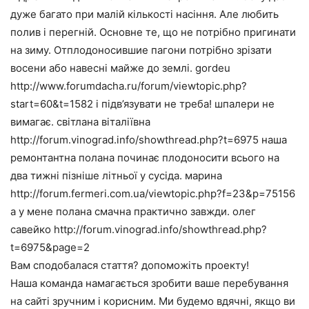
дуже багато при малій кількості насіння. Але любить
полив і перегній. Основне те, що не потрібно пригинати
на зиму. Отплодоносившие пагони потрібно зрізати
восени або навесні майже до землі. gordeu
http://www.forumdacha.ru/forum/viewtopic.php?
start=60&t=1582 і підв’язувати не треба! шпалери не
вимагає. світлана віталіївна
http://forum.vinograd.info/showthread.php?t=6975 наша
ремонтантна полана починає плодоносити всього на
два тижні пізніше літньої у сусіда. марина
http://forum.fermeri.com.ua/viewtopic.php?f=23&p=75156
а у мене полана смачна практично завжди. олег
савейко http://forum.vinograd.info/showthread.php?
t=6975&page=2
Вам сподобалася стаття? допоможіть проекту!
Наша команда намагається зробити ваше перебування
на сайті зручним і корисним. Ми будемо вдячні, якщо ви