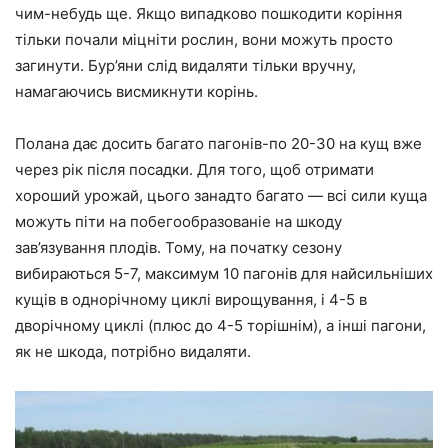
чим-небудь ще. Якщо випадково пошкодити коріння
тільки почали міцніти рослин, вони можуть просто
загинути. Бур’яни слід видаляти тільки вручну,
намагаючись висмикнути корінь.
Полана дає досить багато пагонів-по 20-30 на кущ вже
через рік після посадки. Для того, щоб отримати
хороший урожай, цього занадто багато — всі сили куща
можуть піти на побегообразованіе на шкоду
зав’язування плодів. Тому, на початку сезону
вибираються 5-7, максимум 10 пагонів для найсильніших
кущів в однорічному циклі вирощування, і 4-5 в
дворічному циклі (плюс до 4-5 торішнім), а інші пагони,
як не шкода, потрібно видаляти.