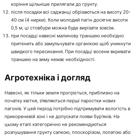
коріння щільніше прилягали до грунту.
після посадки всі саджанці обрізаються на висоту 20-
40 см (4 нирки). Коли молодий пагін досягне висоти
0,5 м, ці стовбури можна буде вирізати зовсім.
при посадці навесні малинову траншею необхідно
притенить або замульчувати органікою щоб уникнути
швидкого пересихання. При посадці восени вкривати
траншею на зиму немає необхідності.
Агротехніка і догляд
Навесні, як тільки земля прогріється, приблизно на
початку квітня, з’являються перші паростки нових
пагонів. У цей період потрібно підтримувати вологість в
прикореневій зоні і не допускати появи бур’янів. На
цьому етапі категорично не рекомендуються
розпушування грунту сапкою, плоскорізом, лопатою або