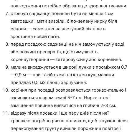
пошкодження потрібно обрізати до здорової тканини.
стовбур саджанця повинен бути не менше 1 см
завтовшки і мати визріли, біло-зелену нирку біля
основи — саме з неї на наступний рік піде в
зростання новий пагін.
перед посадкою саджанці на ніч замочуються у воді
або розчині препаратів, що стимулюють
коренеутворення — гетероауксину або корневина.
малина висаджується в широкі лунки з проміжком 0,7
—0,9 м — при такій схемі на кожен кущ малини
припадає 0,5 м2 площі харчування.
коріння при посадці розправляються горизонтально і
засипаються шаром землі 5-7 см. Нирка втечі
заміщення повинна виявитися на глибині 2-3 см.
відразу після посадки і ще пару днів після неї
траншею потрібно рясно поливати, щоб з пухкої після
перекопування грунту вийшли порожнечі повітря і