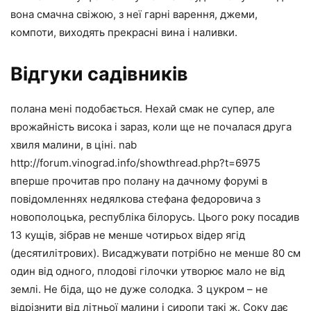
вона смачна свіжою, з неї гарні варення, джеми,
компоти, виходять прекрасні вина і наливки.
Відгуки садівників
полана мені подобається. Нехай смак не супер, але
врожайність висока і зараз, коли ще не почалася друга
хвиля малини, в ціні. nab
http://forum.vinograd.info/showthread.php?t=6975
вперше прочитав про полану на дачному форумі в
повідомленнях недялкова стефана федоровича з
новополоцька, республіка білорусь. Цього року посадив
13 кущів, зібрав не менше чотирьох відер ягід
(десятилітрових). Висаджувати потрібно не менше 80 см
один від одного, плодові гілочки утворює мало не від
землі. Не біда, що не дуже солодка. З цукром – не
відрізнити від літньої малини і сиропи такі ж. Соку дає