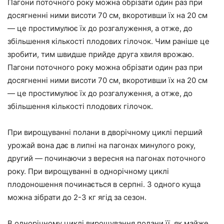
Пагони поточного року можна обрізати один раз при
досягненні ними висоти 70 см, вкоротивши їх на 20 см
— це простимулює їх до розгалуження, а отже, до
збільшення кількості плодових гілочок. Чим раніше це
зробити, тим швидше прийде друга хвиля врожаю.
Пагони поточного року можна обрізати один раз при
досягненні ними висоти 70 см, вкоротивши їх на 20 см
— це простимулює їх до розгалуження, а отже, до
збільшення кількості плодових гілочок.
При вирощуванні полани в дворічному циклі перший
урожай вона дає в липні на пагонах минулого року,
другий — починаючи з вересня на пагонах поточного
року. При вирощуванні в однорічному циклі
плодоношення починається в серпні. З одного куща
можна зібрати до 2-3 кг ягід за сезон.
В однорічному циклі вирощування полани її, як майже