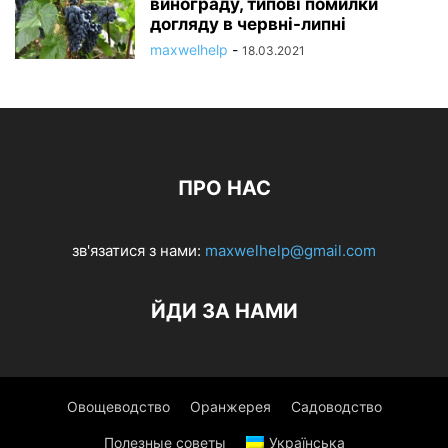
винограду, типові помилки
догляду в червні-липні
maxwelhelp
-
18.03.2021
ПРО НАС
зв'язатися з нами:
maxwelhelp@gmail.com
ЙДИ ЗА НАМИ
Овощеводство
Оранжерея
Садоводство
Полезные советы
Українська