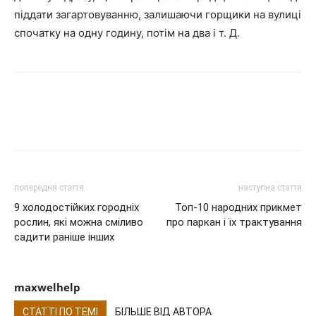
піддати загартовуванню, залишаючи горщики на вулиці
спочатку на одну годину, потім на два і т. Д.
попередня стаття
наступна стаття
9 холодостійких городніх
Топ-10 народних прикмет
рослин, які можна сміливо
про паркан і їх трактування
садити раніше інших
maxwelhelp
СТАТТІ ПО ТЕМІ
БІЛЬШЕ ВІД АВТОРА