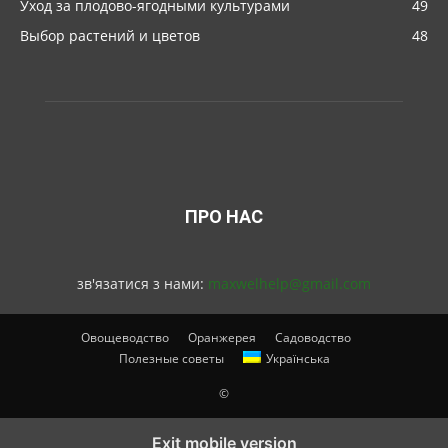
Уход за плодово-ягодными культурами
49
Выбор растений и цветов
48
ПРО НАС
зв'язатися з нами:
maxwelhelp@gmail.com
Овощеводство
Оранжерея
Садоводство
Полезные советы
Українська
©
Exit mobile version