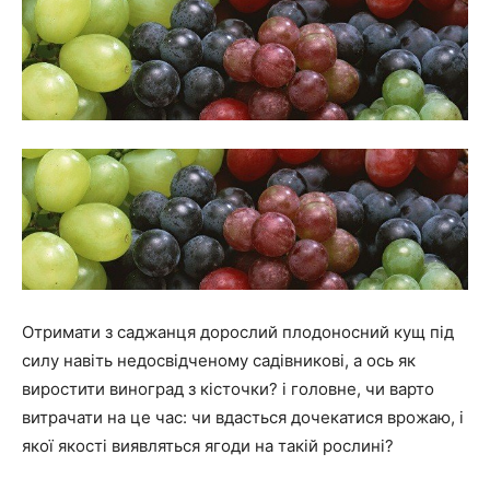
Отримати з саджанця дорослий плодоносний кущ під
силу навіть недосвідченому садівникові, а ось як
виростити виноград з кісточки? і головне, чи варто
витрачати на це час: чи вдасться дочекатися врожаю, і
якої якості виявляться ягоди на такій рослині?