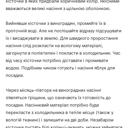
кісточки в яких придбали коричневий колір. Якісними
вважаються великі насіння з щільною оболонкою.
Вийнявши кісточки з виноградин, промийте їх в
проточній воді. Але не поспішайте відразу підсушувати
їх і висаджувати в землю. Для швидкого проростання
насіння слід розкласти на вологому матеріалі,
загорнути в поліетилен і покласти в холодильник. Час
від часу кісточки потрібно діставати і промивати
водою. Подібним чином готують і насіння яблук для
посадки.
Через місяць-півтора на виноградних насінні
з’являться тріщини, що означають їх готовність до
посадки. Насіннєвий матеріал потрібно буде
перекласти з холодильника в тепле місце (також у
вологій тканині) і залишити на дві доби. Незабаром
кісточки пустять білі корінці-значить, можна зайнятися