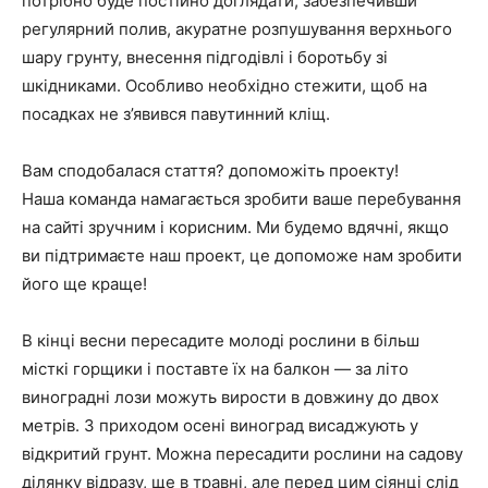
потрібно буде постійно доглядати, забезпечивши
регулярний полив, акуратне розпушування верхнього
шару грунту, внесення підгодівлі і боротьбу зі
шкідниками. Особливо необхідно стежити, щоб на
посадках не з’явився павутинний кліщ.
Вам сподобалася стаття? допоможіть проекту!
Наша команда намагається зробити ваше перебування
на сайті зручним і корисним. Ми будемо вдячні, якщо
ви підтримаєте наш проект, це допоможе нам зробити
його ще краще!
В кінці весни пересадите молоді рослини в більш
місткі горщики і поставте їх на балкон — за літо
виноградні лози можуть вирости в довжину до двох
метрів. З приходом осені виноград висаджують у
відкритий грунт. Можна пересадити рослини на садову
ділянку відразу, ще в травні, але перед цим сіянці слід