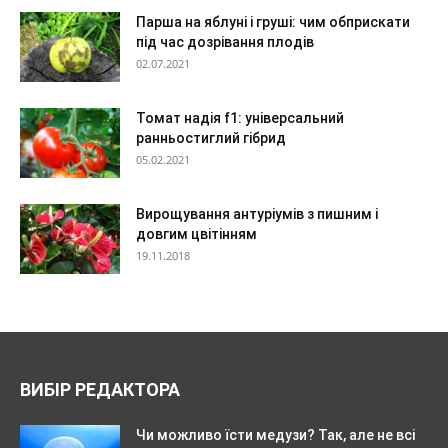
Парша на яблуні і груші: чим обприскати
під час дозрівання плодів
02.07.2021
Томат надія f1: універсальний
ранньостиглий гібрид
05.02.2021
Вирощування антуріумів з пишним і
довгим цвітінням
19.11.2018
ВИБІР РЕДАКТОРА
Чи можливо їсти медузи? Так, але не всі