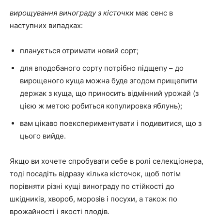
вирощування винограду з кісточки
має сенс в
наступних випадках:
планується отримати новий сорт;
для вподобаного сорту потрібно підщепу – до
вирощеного куща можна буде згодом прищепити
держак з куща, що приносить відмінний урожай (з
цією ж метою робиться копулировка яблунь);
вам цікаво поекспериментувати і подивитися, що з
цього вийде.
Якщо ви хочете спробувати себе в ролі селекціонера,
тоді посадіть відразу кілька кісточок, щоб потім
порівняти різні кущі винограду по стійкості до
шкідників, хвороб, морозів і посухи, а також по
врожайності і якості плодів.