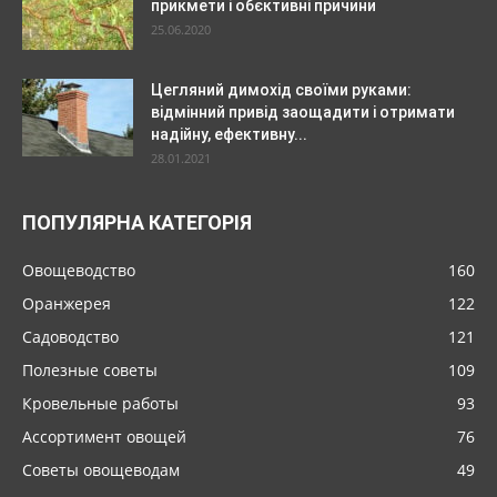
прикмети і обєктивні причини
25.06.2020
Цегляний димохід своїми руками:
відмінний привід заощадити і отримати
надійну, ефективну...
28.01.2021
ПОПУЛЯРНА КАТЕГОРІЯ
Овощеводство
160
Оранжерея
122
Садоводство
121
Полезные советы
109
Кровельные работы
93
Ассортимент овощей
76
Советы овощеводам
49