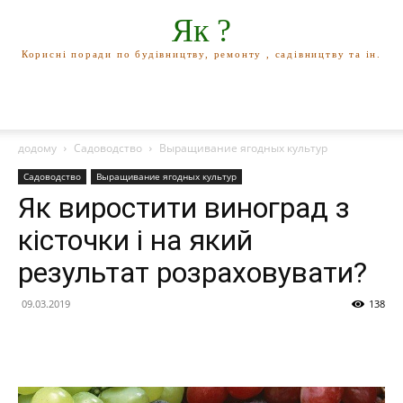
Як ?
Корисні поради по будівництву, ремонту , садівництву та ін.
додому
Садоводство
Выращивание ягодных культур
Садоводство
Выращивание ягодных культур
Як виростити виноград з
кісточки і на який
результат розраховувати?
09.03.2019
138